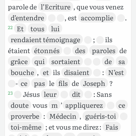
parole de
l’Ecriture
, que vous venez
d’entendre
, est
accomplie
.
Et
tous
lui
22
rendaient témoignage
;
ils
étaient
étonnés
des
paroles
de
grâce
qui
sortaient
de
sa
bouche
,
et
ils
disaient
:
N’est
-
ce
pas
le
fils
de
Joseph
?
Jésus
leur
dit
: Sans
23
doute
vous
m
’
appliquerez
ce
proverbe
:
Médecin
,
guéris-toi
toi-même
; et vous me direz :
Fais