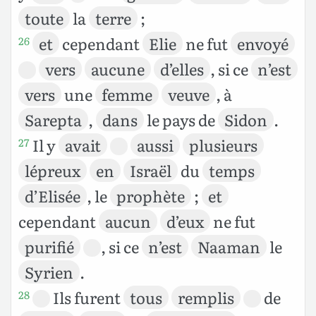
toute
la
terre
;
et
cependant
Elie
ne fut
envoyé
26
vers
aucune
d’elles
, si ce
n’est
vers
une
femme
veuve
, à
Sarepta
,
dans
le pays de
Sidon
.
Il y
avait
aussi
plusieurs
27
lépreux
en
Israël
du
temps
d’Elisée
, le
prophète
;
et
cependant
aucun
d’eux
ne fut
purifié
, si ce
n’est
Naaman
le
Syrien
.
Ils furent
tous
remplis
de
28