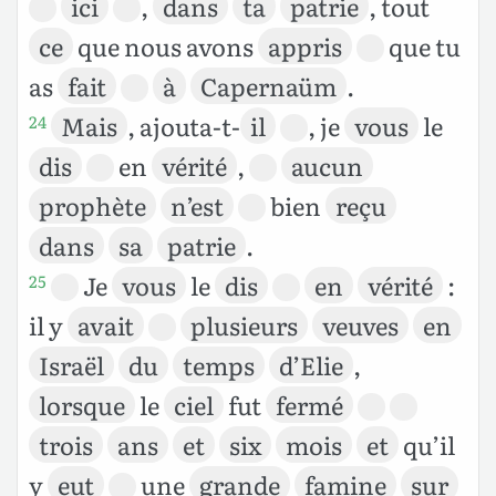
ici
,
dans
ta
patrie
, tout
ce
que nous avons
appris
que tu
as
fait
à
Capernaüm
.
Mais
, ajouta-t-
il
, je
vous
le
24
dis
en
vérité
,
aucun
prophète
n’est
bien
reçu
dans
sa
patrie
.
Je
vous
le
dis
en
vérité
:
25
il y
avait
plusieurs
veuves
en
Israël
du
temps
d’Elie
,
lorsque
le
ciel
fut
fermé
trois
ans
et
six
mois
et
qu’il
y
eut
une
grande
famine
sur