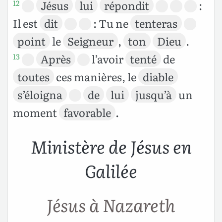
Jésus
lui
répondit
:
12
Il est
dit
: Tu ne
tenteras
point
le
Seigneur
,
ton
Dieu
.
Après
l’avoir
tenté
de
13
toutes
ces manières, le
diable
s’éloigna
de
lui
jusqu’à
un
moment
favorable
.
Ministère de Jésus en
Galilée
Jésus à Nazareth