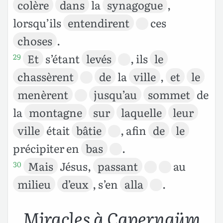
colère
dans
la
synagogue
,
lorsqu’ils
entendirent
ces
choses
.
Et
s’étant
levés
, ils
le
29
chassèrent
de
la
ville
,
et
le
menèrent
jusqu’au
sommet
de
la
montagne
sur
laquelle
leur
ville
était
bâtie
, afin
de
le
précipiter en
bas
.
Mais
Jésus,
passant
au
30
milieu
d’eux
, s’en
alla
.
Miracles à Capernaüm