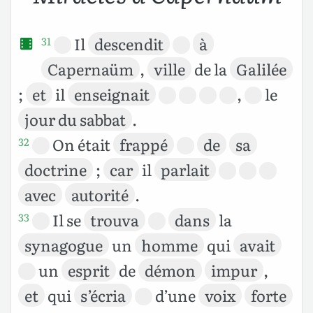
Il
descendit
à
31
Capernaüm
,
ville
de la
Galilée
;
et
il
enseignait
,
le
jour du sabbat
.
On était
frappé
de
sa
32
doctrine
;
car
il
parlait
avec
autorité
.
Il se
trouva
dans
la
33
synagogue
un
homme
qui
avait
un
esprit
de
démon
impur
,
et
qui
s’écria
d’une
voix
forte