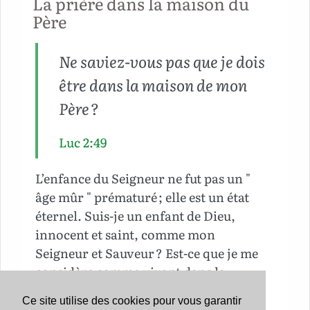
La prière dans la maison du
qui nous plaît, mais à suivre les
Père
commandements divins, tels qu’ils
sont donnés, tous, sans exception.
Ne saviez-vous pas que je dois
Faisons-le avec exactitude et
persévérance. Courons droit devant
être dans la maison de mon
nous, sans nous écarter à gauche ni à
Père ?
droite. Ne soyons pas plus rigides que
sa loi ; ne la traitons pas non plus
Luc 2:49
légèrement, pour en prendre à notre
aise avec elle. Si nous obéissons
L’enfance du Seigneur ne fut pas un "
ponctuellement, la prospérité
âge mûr " prématuré ; elle est un état
spirituelle sera notre lot. Ô Dieu aide-
éternel. Suis-je un enfant de Dieu,
moi à reconnaître si j’agis de la sorte,
innocent et saint, comme mon
afin que je ne perde pas l’effet de ta
Seigneur et Sauveur ? Est-ce que je me
promesse !
considère comme vivant dans la
maison du Père ? Est-ce que le Fils de
Ce site utilise des cookies pour vous garantir
Dieu vit en moi, comme dans la