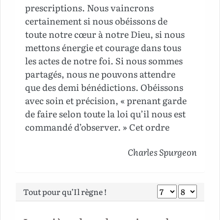
prescriptions. Nous vaincrons
certainement si nous obéissons de
toute notre cœur à notre Dieu, si nous
mettons énergie et courage dans tous
les actes de notre foi. Si nous sommes
partagés, nous ne pouvons attendre
que des demi bénédictions. Obéissons
avec soin et précision, « prenant garde
de faire selon toute la loi qu’il nous est
commandé d’observer. » Cet ordre
essentiel, et nous engage à connaître la
Charles Spurgeon
volonté divine dans tous ses détails.
Nous devons obéir avec promptitude et
être toujours prêts à « faire selon toute
Tout pour qu’Il règne !
la loi. »
Nous n’avons pas à tirer et choisir ce