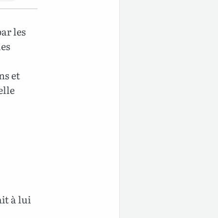
par les
les
ns et
elle
t à lui