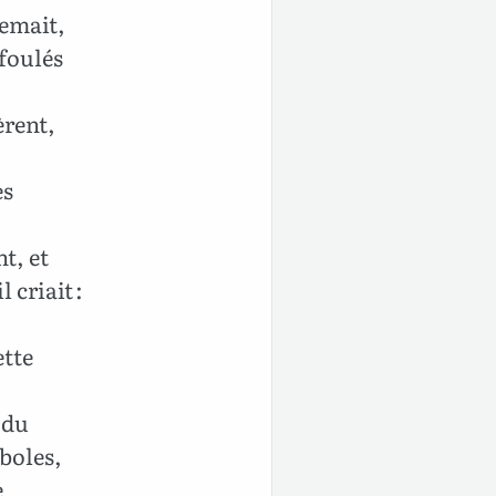
semait,
foulés
èrent,
es
t, et
 criait :
ette
 du
aboles,
e