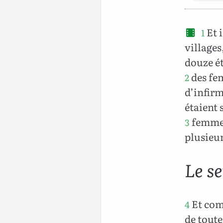
Et i
1
villages
douze ét
des fem
2
d’infirm
étaient 
femme 
3
plusieur
Le se
Et comm
4
de toutes