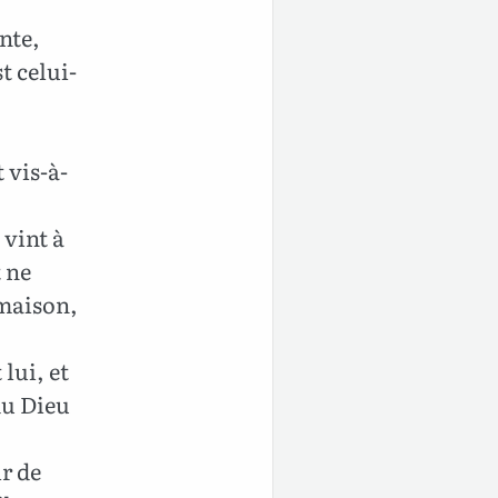
inte,
t celui-
 vis-à-
 vint à
 ne
 maison,
 lui, et
 du Dieu
r de