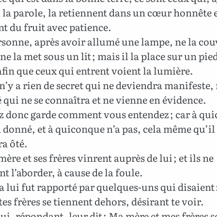
la parole, la retiennent dans un cœur honnête 
nt du fruit avec patience.
sonne, après avoir allumé une lampe, ne la cou
 ne la met sous un lit ; mais il la place sur un pie
fin que ceux qui entrent voient la lumière.
 n’y a rien de secret qui ne deviendra manifeste, 
 qui ne se connaîtra et ne vienne en évidence.
z donc garde comment vous entendez ; car à qu
ra donné, et à quiconque n’a pas, cela même qu’il
ra ôté.
ère et ses frères vinrent auprès de lui ; et ils ne
t l’aborder, à cause de la foule.
a lui fut rapporté par quelques-uns qui disaient 
tes frères se tiennent dehors, désirant te voir.
ui, répondant, leur dit : Ma mère et mes frères 