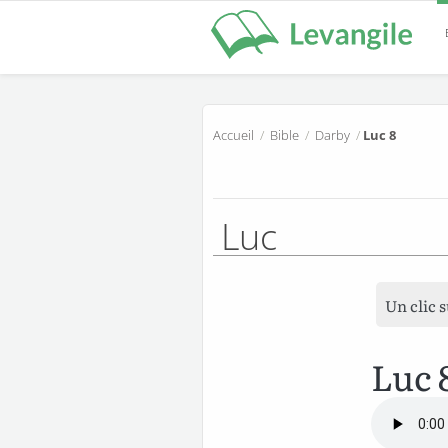
Accueil
/
Bible
/
Darby
/
Luc 8
Luc
Un clic 
Luc 