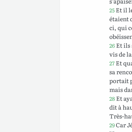
s’apaisèr
Et il 
25
étaient 
ci, qui 
obéissen
Et ils
26
vis de la
Et qua
27
sa renco
portait 
mais dan
Et aya
28
dit à ha
Très-hau
Car Jé
29