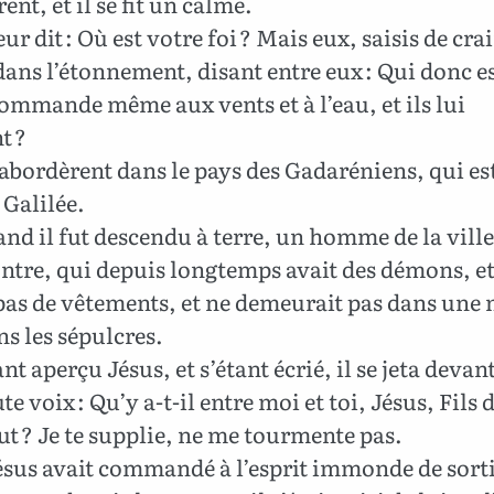
ent, et il se fit un calme.
leur dit : Où est votre foi ? Mais eux, saisis de cra
dans l’étonnement, disant entre eux : Qui donc es
commande même aux vents et à l’eau, et ils lui
t ?
 abordèrent dans le pays des Gadaréniens, qui est
 Galilée.
nd il fut descendu à terre, un homme de la ville
ntre, qui depuis longtemps avait des démons, et
pas de vêtements, et ne demeurait pas dans une
s les sépulcres.
nt aperçu Jésus, et s’étant écrié, il se jeta devant
ute voix : Qu’y a-t-il entre moi et toi, Jésus, Fils
t ? Je te supplie, ne me tourmente pas.
sus avait commandé à l’esprit immonde de sorti