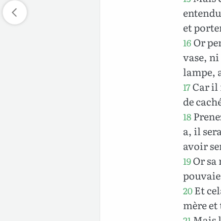
entendu 
et porte
Or per
16
vase, ni
lampe, a
Car il
17
de caché
Prene
18
a, il se
avoir se
Or sa m
19
pouvaien
Et cel
20
mère et 
Mais l
21