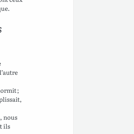
que.
s
e
 l’autre
dormit ;
plissait,
e, nous
t ils