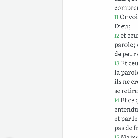
compren
Or voic
11
Dieu ;
et ceu
12
parole ;
de peur 
Et ceu
13
la parole
ils ne c
se retir
Et ce 
14
entendu 
et par le
pas de f
Mais c
15