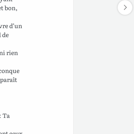
et bon,
vre d’un
d de
ni rien
iconque
 paraît
: Ta
sont ceux