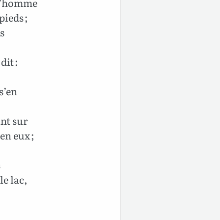
t l’homme
pieds ;
es
dit :
s’en
nt sur
en eux ;
s
le lac,