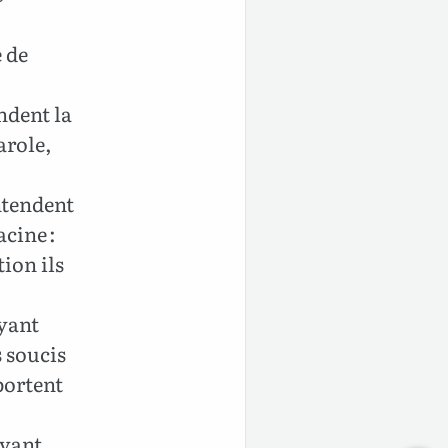
e de
ndent la
parole,
entendent
acine :
tion ils
ayant
s soucis
 portent
ayant