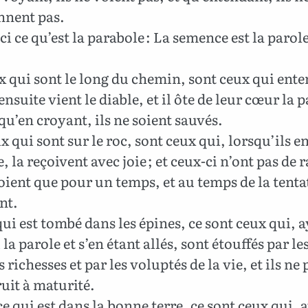
nent pas.
i ce qu’est la parabole : La semence est la parol
x qui sont le long du chemin, sont ceux qui ente
 ensuite vient le diable, et il ôte de leur cœur la 
qu’en croyant, ils ne soient sauvés.
x qui sont sur le roc, sont ceux qui, lorsqu’ils 
, la reçoivent avec joie ; et ceux-ci n’ont pas de r
roient que pour un temps, et au temps de la tenta
ent.
qui est tombé dans les épines, ce sont ceux qui, 
la parole et s’en étant allés, sont étouffés par le
s richesses et par les voluptés de la vie, et ils ne
ruit à maturité.
e qui est dans la bonne terre, ce sont ceux qui, 