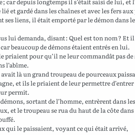
; car depuis longtemps il s’était saisi de lui, e
é lié et gardé dans les chaînes et avec les fers aux 
nt ses liens, il était emporté par le démon dans l
us lui demanda, disant : Quel est ton nom ? Et il 
 car beaucoup de démons étaient entrés en lui.
 le priaient pour qu’il ne leur commandât pas de 
ns l’abîme.
y avait là un grand troupeau de pourceaux paissa
gne, et ils le priaient de leur permettre d’entrer 
leur permit.
 démons, sortant de l’homme, entrèrent dans le
x, et le troupeau se rua du haut de la côte dans 
ouffé.
x qui le paissaient, voyant ce qui était arrivé,