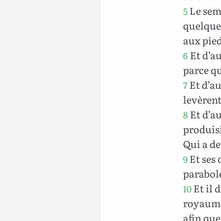
Le sem
5
quelques
aux pied
Et d’au
6
parce qu
Et d’au
7
levèrent
Et d’au
8
produisi
Qui a de
Et ses 
9
parabole
Et il 
10
royaume 
afin que