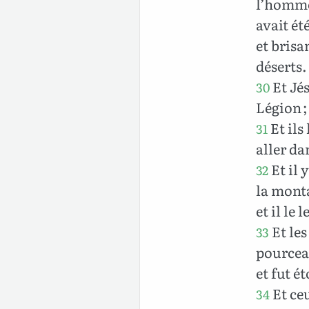
l’homme 
avait ét
et brisa
déserts.
Et Jés
30
Légion ;
Et ils
31
aller da
Et il 
32
la monta
et il le 
Et les
33
pourceau
et fut ét
Et ceu
34