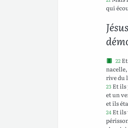
qui écou
Jésus
dém
Et
22
nacelle, 
rive du 
Et ils
23
et un ve
et ils ét
Et ils
24
périssons