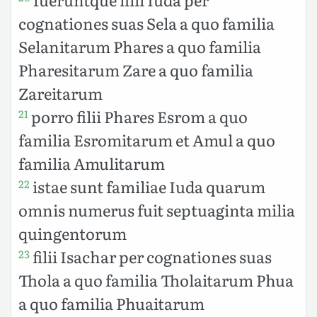
cognationes suas Sela a quo familia
Selanitarum Phares a quo familia
Pharesitarum Zare a quo familia
Zareitarum
porro filii Phares Esrom a quo
21
familia Esromitarum et Amul a quo
familia Amulitarum
istae sunt familiae Iuda quarum
22
omnis numerus fuit septuaginta milia
quingentorum
filii Isachar per cognationes suas
23
Thola a quo familia Tholaitarum Phua
a quo familia Phuaitarum