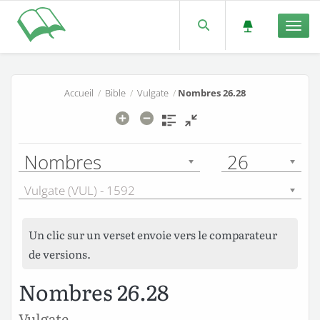
Men
Accueil
/
Bible
/
Vulgate
/
Nombres 26.28
Nombres
26
Vulgate (VUL) - 1592
Un clic sur un verset envoie vers le comparateur
de versions.
Nombres 26.28
Vulgate