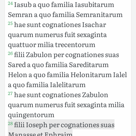
Iasub a quo familia Iasubitarum
24
Semran a quo familia Semranitarum
hae sunt cognationes Isachar
25
quarum numerus fuit sexaginta
quattuor milia trecentorum
filii Zabulon per cognationes suas
26
Sared a quo familia Sareditarum
Helon a quo familia Helonitarum Ialel
a quo familia Ialelitarum
hae sunt cognationes Zabulon
27
quarum numerus fuit sexaginta milia
quingentorum
filii Ioseph per cognationes suas
28
Manasse et Ephraim