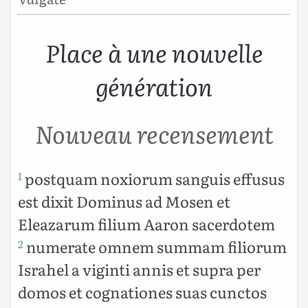
Place à une nouvelle
génération
Nouveau recensement
postquam noxiorum sanguis effusus
1
est dixit Dominus ad Mosen et
Eleazarum filium Aaron sacerdotem
numerate omnem summam filiorum
2
Israhel a viginti annis et supra per
domos et cognationes suas cunctos