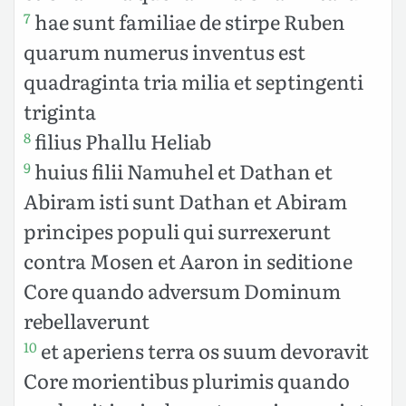
hae sunt familiae de stirpe Ruben
7
quarum numerus inventus est
quadraginta tria milia et septingenti
triginta
filius Phallu Heliab
8
huius filii Namuhel et Dathan et
9
Abiram isti sunt Dathan et Abiram
principes populi qui surrexerunt
contra Mosen et Aaron in seditione
Core quando adversum Dominum
rebellaverunt
et aperiens terra os suum devoravit
10
Core morientibus plurimis quando