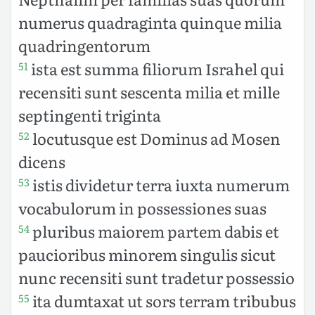
numerus quadraginta quinque milia
quadringentorum
ista est summa filiorum Israhel qui
51
recensiti sunt sescenta milia et mille
septingenti triginta
locutusque est Dominus ad Mosen
52
dicens
istis dividetur terra iuxta numerum
53
vocabulorum in possessiones suas
pluribus maiorem partem dabis et
54
paucioribus minorem singulis sicut
nunc recensiti sunt tradetur possessio
ita dumtaxat ut sors terram tribubus
55