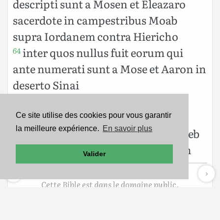
descripti sunt a Mosen et Eleazaro
sacerdote in campestribus Moab
supra Iordanem contra Hiericho
inter quos nullus fuit eorum qui
64
ante numerati sunt a Mose et Aaron in
deserto Sinai
praedixerat enim Dominus quod
65
omnes morerentur in solitudine
Ce site utilise des cookies pour vous garantir
la meilleure expérience.
En savoir plus
nullusque remansit ex eis nisi Chaleb
filius Iepphonne et Iosue filius Nun
Valider
Cette Bible est dans le domaine public.