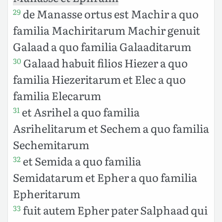
de Manasse ortus est Machir a quo
29
familia Machiritarum Machir genuit
Galaad a quo familia Galaaditarum
Galaad habuit filios Hiezer a quo
30
familia Hiezeritarum et Elec a quo
familia Elecarum
et Asrihel a quo familia
31
Asrihelitarum et Sechem a quo familia
Sechemitarum
et Semida a quo familia
32
Semidatarum et Epher a quo familia
Epheritarum
fuit autem Epher pater Salphaad qui
33