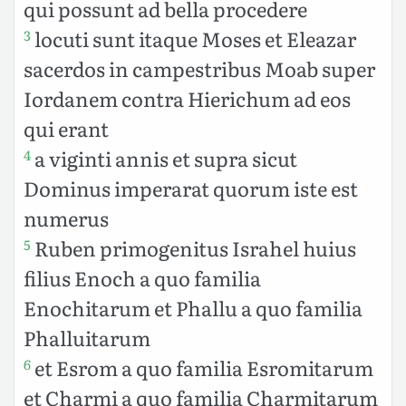
qui possunt ad bella procedere
locuti sunt itaque Moses et Eleazar
3
sacerdos in campestribus Moab super
Iordanem contra Hierichum ad eos
qui erant
a viginti annis et supra sicut
4
Dominus imperarat quorum iste est
numerus
Ruben primogenitus Israhel huius
5
filius Enoch a quo familia
Enochitarum et Phallu a quo familia
Phalluitarum
et Esrom a quo familia Esromitarum
6
et Charmi a quo familia Charmitarum