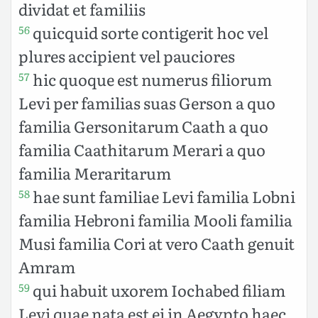
dividat et familiis
quicquid sorte contigerit hoc vel
56
plures accipient vel pauciores
hic quoque est numerus filiorum
57
Levi per familias suas Gerson a quo
familia Gersonitarum Caath a quo
familia Caathitarum Merari a quo
familia Meraritarum
hae sunt familiae Levi familia Lobni
58
familia Hebroni familia Mooli familia
Musi familia Cori at vero Caath genuit
Amram
qui habuit uxorem Iochabed filiam
59
Levi quae nata est ei in Aegypto haec