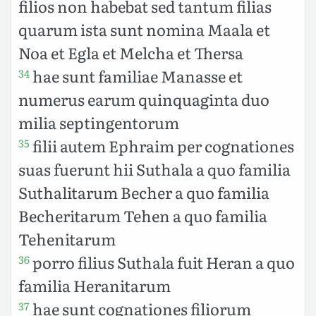
filios non habebat sed tantum filias
quarum ista sunt nomina Maala et
Noa et Egla et Melcha et Thersa
hae sunt familiae Manasse et
34
numerus earum quinquaginta duo
milia septingentorum
filii autem Ephraim per cognationes
35
suas fuerunt hii Suthala a quo familia
Suthalitarum Becher a quo familia
Becheritarum Tehen a quo familia
Tehenitarum
porro filius Suthala fuit Heran a quo
36
familia Heranitarum
hae sunt cognationes filiorum
37