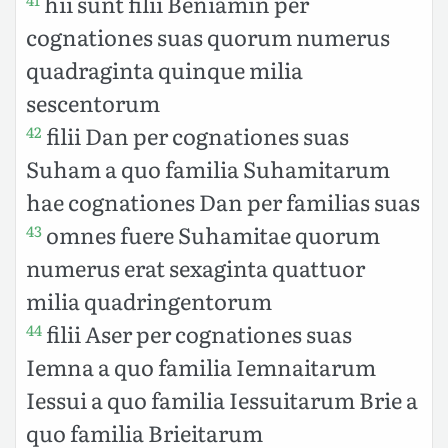
hii sunt filii Beniamin per
cognationes suas quorum numerus
quadraginta quinque milia
sescentorum
filii Dan per cognationes suas
42
Suham a quo familia Suhamitarum
hae cognationes Dan per familias suas
omnes fuere Suhamitae quorum
43
numerus erat sexaginta quattuor
milia quadringentorum
filii Aser per cognationes suas
44
Iemna a quo familia Iemnaitarum
Iessui a quo familia Iessuitarum Brie a
quo familia Brieitarum