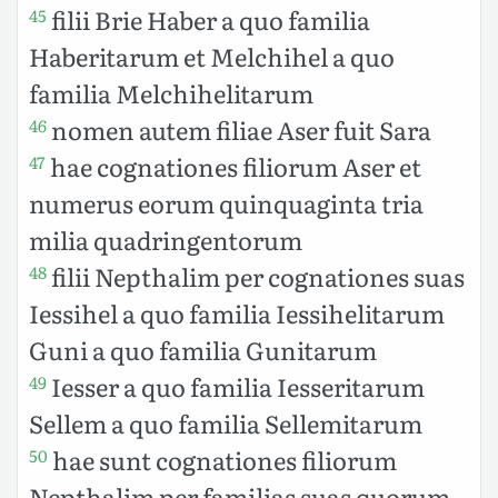
filii Brie Haber a quo familia
45
Haberitarum et Melchihel a quo
familia Melchihelitarum
nomen autem filiae Aser fuit Sara
46
hae cognationes filiorum Aser et
47
numerus eorum quinquaginta tria
milia quadringentorum
filii Nepthalim per cognationes suas
48
Iessihel a quo familia Iessihelitarum
Guni a quo familia Gunitarum
Iesser a quo familia Iesseritarum
49
Sellem a quo familia Sellemitarum
hae sunt cognationes filiorum
50
Nepthalim per familias suas quorum