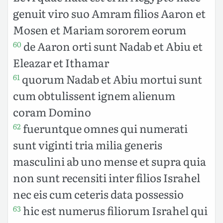
genuit viro suo Amram filios Aaron et
Mosen et Mariam sororem eorum
de Aaron orti sunt Nadab et Abiu et
60
Eleazar et Ithamar
quorum Nadab et Abiu mortui sunt
61
cum obtulissent ignem alienum
coram Domino
fueruntque omnes qui numerati
62
sunt viginti tria milia generis
masculini ab uno mense et supra quia
non sunt recensiti inter filios Israhel
nec eis cum ceteris data possessio
hic est numerus filiorum Israhel qui
63