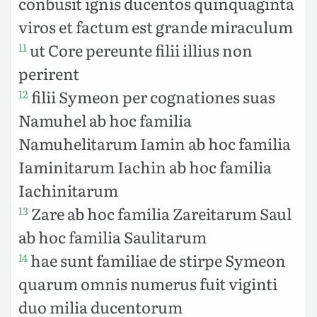
conbusit ignis ducentos quinquaginta
viros et factum est grande miraculum
ut Core pereunte filii illius non
11
perirent
filii Symeon per cognationes suas
12
Namuhel ab hoc familia
Namuhelitarum Iamin ab hoc familia
Iaminitarum Iachin ab hoc familia
Iachinitarum
Zare ab hoc familia Zareitarum Saul
13
ab hoc familia Saulitarum
hae sunt familiae de stirpe Symeon
14
quarum omnis numerus fuit viginti
duo milia ducentorum