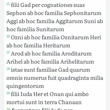
filii Gad per cognationes suas
15
Sephon ab hoc familia Sephonitarum
Aggi ab hoc familia Aggitarum Suni ab
hoc familia Sunitarum
Ozni ab hoc familia Oznitarum Heri
16
ab hoc familia Heritarum
Arod ab hoc familia Aroditarum
17
Arihel ab hoc familia Arihelitarum
istae sunt familiae Gad quarum
18
omnis numerus fuit quadraginta milia
quingentorum
filii Iuda Her et Onan qui ambo
19
mortui sunt in terra Chanaan
fueruntque filii Iuda per
20