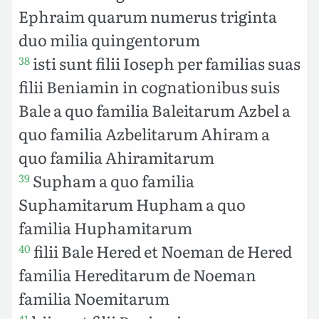
Ephraim quarum numerus triginta
duo milia quingentorum
isti sunt filii Ioseph per familias suas
38
filii Beniamin in cognationibus suis
Bale a quo familia Baleitarum Azbel a
quo familia Azbelitarum Ahiram a
quo familia Ahiramitarum
Supham a quo familia
39
Suphamitarum Hupham a quo
familia Huphamitarum
filii Bale Hered et Noeman de Hered
40
familia Hereditarum de Noeman
familia Noemitarum
41