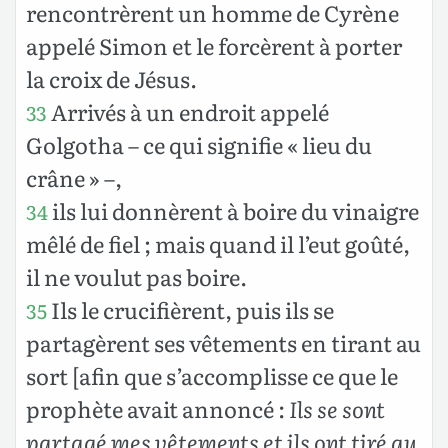
rencontrèrent un homme de Cyrène
appelé Simon et le forcèrent à porter
la croix de Jésus.
Arrivés à un endroit appelé
33
Golgotha – ce qui signifie « lieu du
crâne » –,
ils lui donnèrent à boire du vinaigre
34
mêlé de fiel ; mais quand il l’eut goûté,
il ne voulut pas boire.
Ils le crucifièrent, puis ils se
35
partagèrent ses vêtements en tirant au
sort [afin que s’accomplisse ce que le
prophète avait annoncé :
Ils se sont
partagé mes vêtements et ils ont tiré au