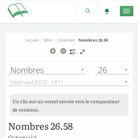
Men
Accueil
/
Bible
/
Ostervald
/
Nombres 26.58
Nombres
26
Ostervald (OST) - 1811
Un clic sur un verset envoie vers le comparateur
de versions.
Nombres 26.58
Ostervald