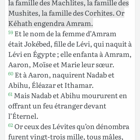
la famille des Machlites, la famille des
Mushites, la famille des Corhites. Or
Kéhath engendra Amram.
Et le nom de la femme d’Amram
59
était Jokébed, fille de Lévi, qui naquit à
Lévi en Égypte ; elle enfanta à Amram,
Aaron, Moïse et Marie leur sœur.
Et à Aaron, naquirent Nadab et
60
Abihu, Éléazar et Ithamar.
Mais Nadab et Abihu moururent en
61
offrant un feu étranger devant
l’Éternel.
Or ceux des Lévites qu’on dénombra
62
furent vingt-trois mille, tous mâles,