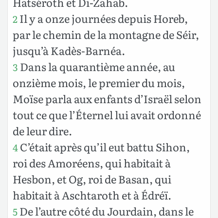
Hatséroth et Di-Zahab.
Il y a onze journées depuis Horeb,
2
par le chemin de la montagne de Séir,
jusqu’à Kadès-Barnéa.
Dans la quarantième année, au
3
onzième mois, le premier du mois,
Moïse parla aux enfants d’Israël selon
tout ce que l’Éternel lui avait ordonné
de leur dire.
C’était après qu’il eut battu Sihon,
4
roi des Amoréens, qui habitait à
Hesbon, et Og, roi de Basan, qui
habitait à Aschtaroth et à Édréï.
De l’autre côté du Jourdain, dans le
5