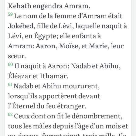
Kehath engendra Amram.
Le nom de la femme d’Amram était
59
Jokébed, fille de Lévi, laquelle naquit à
Lévi, en Égypte; elle enfanta à
Amram: Aaron, Moïse, et Marie, leur
sœur.
Il naquit à Aaron: Nadab et Abihu,
60
Éléazar et Ithamar.
Nadab et Abihu moururent,
61
lorsqu’ils apportèrent devant
l’Éternel du feu étranger.
Ceux dont on fit le dénombrement,
62
tous les mâles depuis l’âge d’un mois et
au-dessus, furent vingt-trois mille. Ils