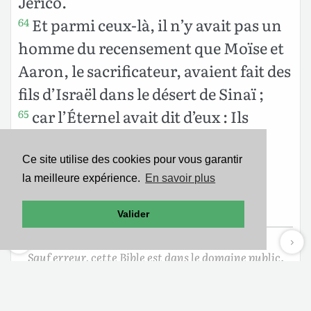
Jérico.
Et parmi ceux-là, il n’y avait pas un
64
homme du recensement que Moïse et
Aaron, le sacrificateur, avaient fait des
fils d’Israël dans le désert de Sinaï ;
car l’Éternel avait dit d’eux : Ils
65
mourront certainement dans le
désert, et il ne restera pas d’eux [un
Ce site utilise des cookies pour vous garantir
la meilleure expérience.
En savoir plus
seul] homme, excepté Caleb, fils de
Jéphunné, et Josué fils de Nun.
Valider
Sauf erreur, cette Bible est dans le domaine public.