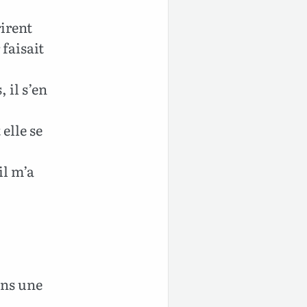
rirent
 faisait
 il s’en
elle se
il m’a
ans une