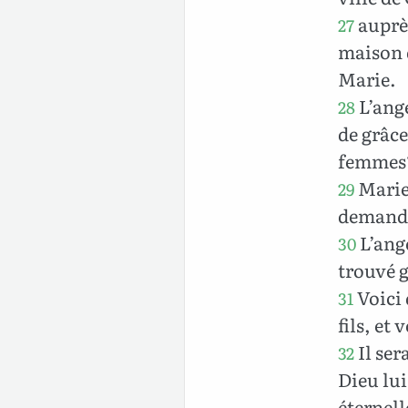
auprès
27
maison d
Marie.
L’ange
28
de grâce
femmes
Marie 
29
demandai
L’ange
30
trouvé 
Voici 
31
fils, et
Il ser
32
Dieu lui
éternell