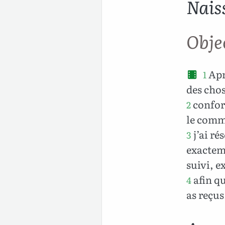
Nais
Objec
Apr
1
des chos
confor
2
le comme
j’ai ré
3
exacteme
suivi, e
afin qu
4
as reçus