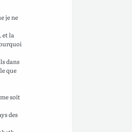
e je ne
 et la
pourquoi
ils dans
lle que
 me soit
ays des
sabeth.