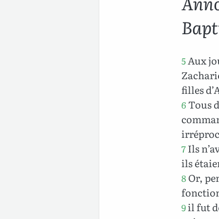
Anno
Bapt
Aux jou
5
Zacharie
filles d
Tous d
6
command
irrépro
Ils n’a
7
ils étai
Or, pen
8
fonction
il fut 
9