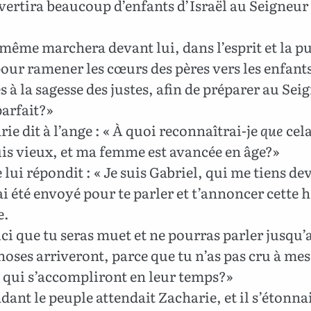
vertira beaucoup d’enfants d’Israël au Seigneur
-même marchera devant lui, dans l’esprit et la p
pour ramener les cœurs des pères vers les enfants,
s à la sagesse des justes, afin de préparer au Se
arfait?»
ie dit à l’ange : « À quoi reconnaîtrai-je
que
cel
uis vieux, et ma femme est avancée en âge?»
 lui répondit : « Je suis Gabriel, qui me tiens de
’ai été envoyé pour te parler et t’annoncer cette
e.
ci que tu seras muet et ne pourras parler jusqu’
hoses arriveront, parce que tu n’as pas cru à mes
 qui s’accompliront en leur temps?»
ant le peuple attendait Zacharie, et il s’étonnai