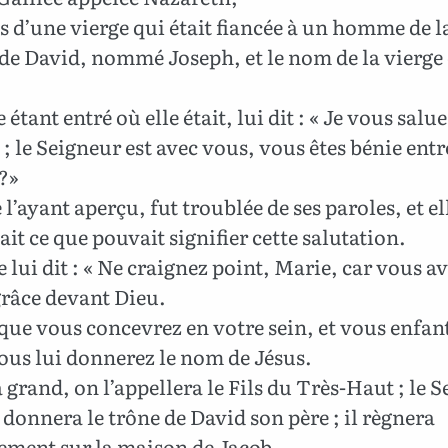
 d’une vierge qui était fiancée à un homme de l
e David, nommé Joseph, et le nom de la vierge 
 étant entré où elle était, lui dit : « Je vous salu
 ; le Seigneur est avec vous, vous êtes bénie entr
?»
l’ayant aperçu, fut troublée de ses paroles, et el
t ce que pouvait signifier cette salutation.
 lui dit : « Ne craignez point, Marie, car vous a
grâce devant Dieu.
que vous concevrez en votre sein, et vous enfan
 vous lui donnerez le nom de Jésus.
a grand, on l’appellera le Fils du Très-Haut ; le 
 donnera le trône de David son père ; il règnera
ement sur la maison de Jacob,