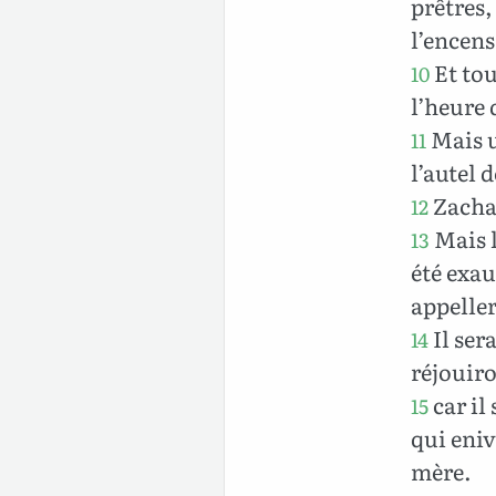
prêtres,
l’encens
Et tou
10
l’heure 
Mais u
11
l’autel 
Zachar
12
Mais l
13
été exau
appeller
Il ser
14
réjouiro
car il
15
qui eniv
mère.