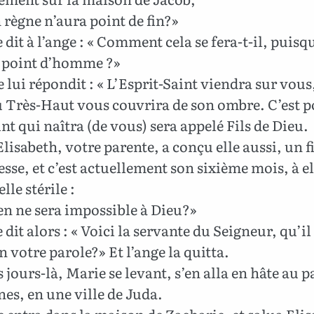
 règne n’aura point de fin?»
dit à l’ange : « Comment cela se fera-t-il, puisqu
 point d’homme ?»
 lui répondit : « L’Esprit-Saint viendra sur vous,
u Très-Haut vous couvrira de son ombre. C’est 
aint qui naîtra (de vous) sera appelé Fils de Dieu.
lisabeth, votre parente, a conçu elle aussi, un f
lesse, et c’est actuellement son sixième mois, à e
lle stérile :
en ne sera impossible à Dieu?»
dit alors : « Voici la servante du Seigneur, qu’il
on votre parole?» Et l’ange la quitta.
 jours-là, Marie se levant, s’en alla en hâte au p
es, en une ville de Juda.
e entra dans la maison de Zacharie, et salua Eli