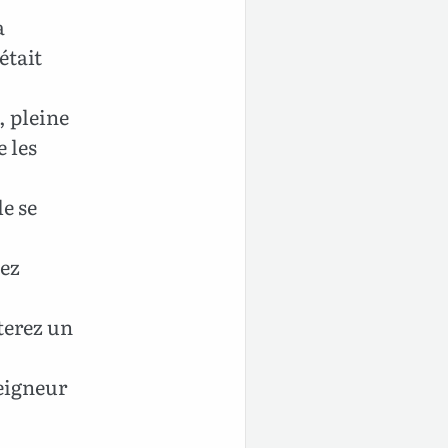
a
était
e, pleine
e les
le se
vez
terez un
Seigneur