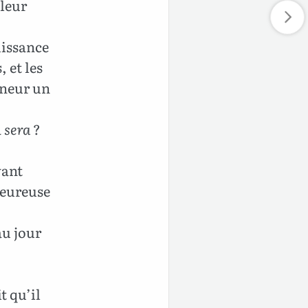
 leur
uissance
 et les
igneur un
a
sera
?
vant
 heureuse
au jour
t qu’il