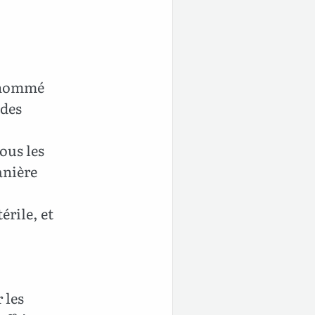
, nommé
 des
ous les
anière
érile, et
 les