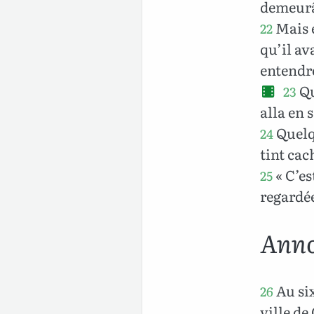
demeurâ
Mais é
22
qu’il av
entendre
Qu
23
alla en 
Quelqu
24
tint cac
« C’es
25
regardé
Anno
Au six
26
ville de