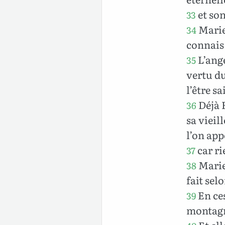
et son
33
Marie 
34
connais
L’ange
35
vertu d
l’être s
Déjà E
36
sa vieil
l’on appe
car ri
37
Marie 
38
fait sel
En ces
39
montagn
Et ell