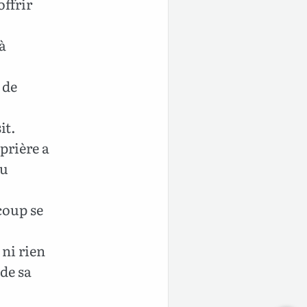
offrir
à
 de
it.
 prière a
tu
ucoup se
 ni rien
 de sa