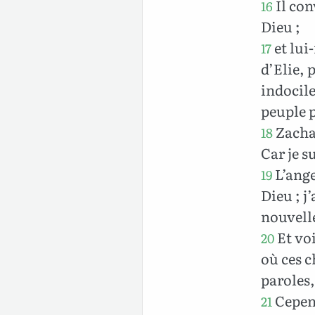
Il con
16
Dieu ;
et lui
17
d’Elie, 
indocile
peuple p
Zachar
18
Car je s
L’ange
19
Dieu ; j
nouvell
Et voi
20
où ces c
paroles,
Cepend
21