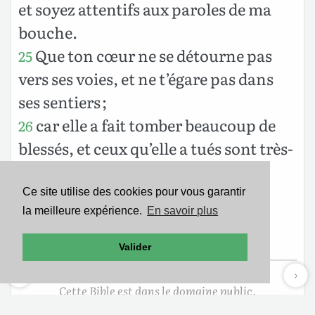
et soyez attentifs aux paroles de ma
bouche.
Que ton cœur ne se détourne pas
25
vers ses voies, et ne t’égare pas dans
ses sentiers ;
car elle a fait tomber beaucoup de
26
blessés, et ceux qu’elle a tués sont très-
nombreux.
Ce sont les voies du shéol que sa
27
Ce site utilise des cookies pour vous garantir
la meilleure expérience.
En savoir plus
maison ; elles descendent dans les
chambres de la mort.
Valider
Cette Bible est dans le domaine public.