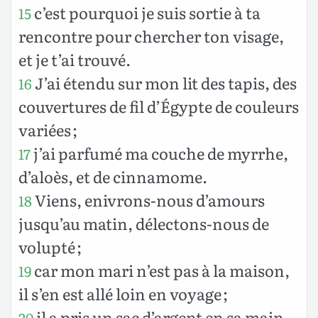
c’est pourquoi je suis sortie à ta
15
rencontre pour chercher ton visage,
et je t’ai trouvé.
J’ai étendu sur mon lit des tapis, des
16
couvertures de fil d’Égypte de couleurs
variées ;
j’ai parfumé ma couche de myrrhe,
17
d’aloès, et de cinnamome.
Viens, enivrons-nous d’amours
18
jusqu’au matin, délectons-nous de
volupté ;
car mon mari n’est pas à la maison,
19
il s’en est allé loin en voyage ;
il a pris un sac d’argent en sa main,
20