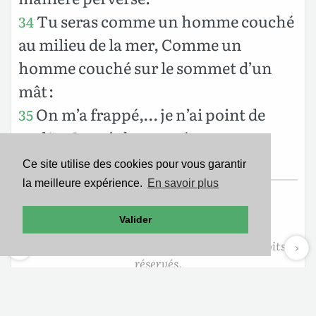
Tu seras comme un homme couché
34
au milieu de la mer, Comme un
homme couché sur le sommet d’un
mât :
On m’a frappé,… je n’ai point de
35
mal !… On m’a battu,… je ne sens
rien !…
Ce site utilise des cookies pour vous garantir
la meilleure expérience.
En savoir plus
Texte de la Nouvelle Édition de Genève
Valider
Copyright ©1979
Société Biblique de Genève
Reproduit avec aimable autorisation. Tous droits
réservés.