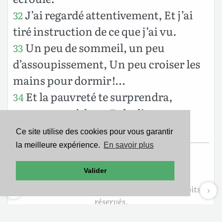
J’ai regardé attentivement, Et j’ai
32
tiré instruction de ce que j’ai vu.
Un peu de sommeil, un peu
33
d’assoupissement, Un peu croiser les
mains pour dormir !…
Et la pauvreté te surprendra,
34
comme un rôdeur, Et la disette,
comme un homme en armes.
Ce site utilise des cookies pour vous garantir
la meilleure expérience.
En savoir plus
Texte de la Nouvelle Édition de Genève
Valider
Copyright ©1979
Société Biblique de Genève
Reproduit avec aimable autorisation. Tous droits
réservés.