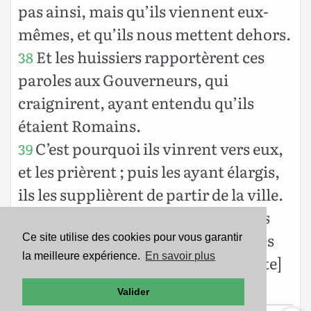
pas ainsi, mais qu’ils viennent eux-
mêmes, et qu’ils nous mettent dehors.
Et les huissiers rapportèrent ces
38
paroles aux Gouverneurs, qui
craignirent, ayant entendu qu’ils
étaient Romains.
C’est pourquoi ils vinrent vers eux,
39
et les prièrent ; puis les ayant élargis,
ils les supplièrent de partir de la ville.
Alors étant sortis de la prison, ils
40
entrèrent chez Lydie, et ayant vu les
Ce site utilise des cookies pour vous garantir
la meilleure expérience.
En savoir plus
frères, ils les consolèrent, et [ensuite]
ils partirent.
Valider