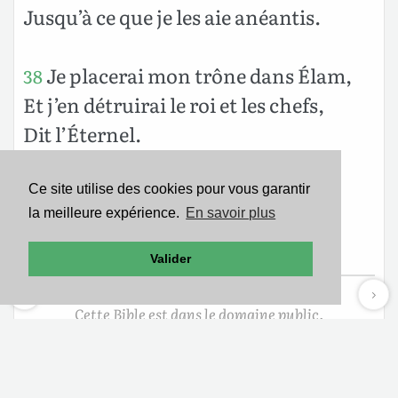
Jusqu’à ce que je les aie anéantis.
Je placerai mon trône dans Élam,
38
Et j’en détruirai le roi et les chefs,
Dit l’Éternel.
Mais dans la suite des temps, je
39
Ce site utilise des cookies pour vous garantir
la meilleure expérience.
En savoir plus
ramènerai les captifs d’Élam,
Dit l’Éternel.
Valider
Cette Bible est dans le domaine public.
Mentions légales
-
Politique de confidentialité