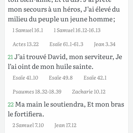
mon secours à un héros, J’ai élevé du
milieu du peuple un jeune homme ;
1 Samuel 16.1
1 Samuel 16.12-16.13
Actes 13.22
Esaïe 61.1-61.3
Jean 3.34
J’ai trouvé David, mon serviteur, Je
21
l’ai oint de mon huile sainte.
Esaïe 41.10
Esaïe 49.8
Esaïe 42.1
Psaumes 18.32-18.39
Zacharie 10.12
Ma main le soutiendra, Et mon bras
22
le fortifiera.
2 Samuel 7.10
Jean 17.12