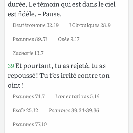
durée, Le témoin qui est dans le ciel
est fidèle. – Pause.
Deutéronome 32.19
1 Chroniques 28.9
Psaumes 89.51
Osée 9.17
Zacharie 13.7
Et pourtant, tu as rejeté, tu as
39
repoussé ! Tu t’es irrité contre ton
oint !
Psaumes 74.7
Lamentations 5.16
Esaïe 25.12
Psaumes 89.34-89.36
Psaumes 77.10