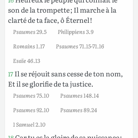
son de la trompette ; Il marche à la
clarté de ta face, ô Éternel !
Psaumes 29.5
Philippiens 3.9
Romains 1.17
Psaumes 71.15-71.16
Esaïe 46.13
Il se réjouit sans cesse de ton nom,
17
Et il se glorifie de ta justice.
Psaumes 75.10
Psaumes 148.14
Psaumes 92.10
Psaumes 89.24
1 Samuel 2.10
Car tu es la gloire de sa puissance ;
18