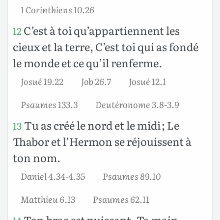
1 Corinthiens 10.26
C’est à toi qu’appartiennent les
12
cieux et la terre, C’est toi qui as fondé
le monde et ce qu’il renferme.
Josué 19.22
Job 26.7
Josué 12.1
Psaumes 133.3
Deutéronome 3.8-3.9
Tu as créé le nord et le midi ; Le
13
Thabor et l’Hermon se réjouissent à
ton nom.
Daniel 4.34-4.35
Psaumes 89.10
Matthieu 6.13
Psaumes 62.11
Ton bras est puissant, Ta main