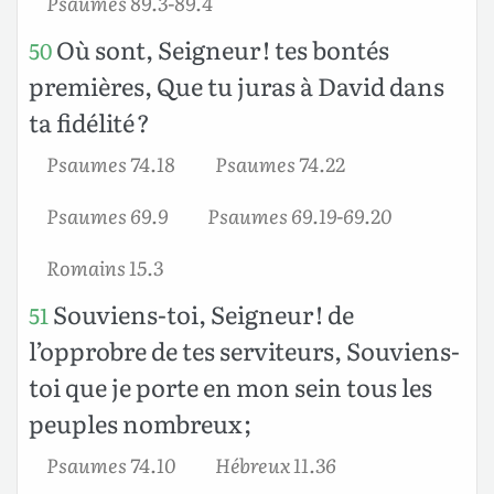
Psaumes 89.3-89.4
Où sont, Seigneur ! tes bontés
50
premières, Que tu juras à David dans
ta fidélité ?
Psaumes 74.18
Psaumes 74.22
Psaumes 69.9
Psaumes 69.19-69.20
Romains 15.3
Souviens-toi, Seigneur ! de
51
l’opprobre de tes serviteurs, Souviens-
toi que je porte en mon sein tous les
peuples nombreux ;
Psaumes 74.10
Hébreux 11.36