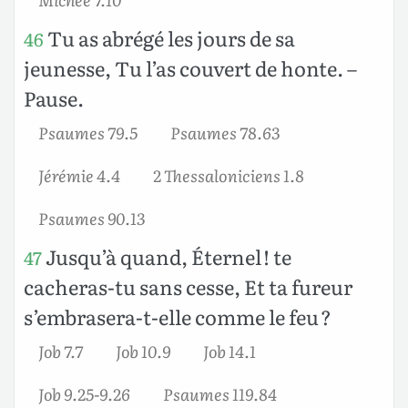
Tu as abrégé les jours de sa
46
jeunesse, Tu l’as couvert de honte. –
Pause.
Psaumes 79.5
Psaumes 78.63
Jérémie 4.4
2 Thessaloniciens 1.8
Psaumes 90.13
Jusqu’à quand, Éternel ! te
47
cacheras-tu sans cesse, Et ta fureur
s’embrasera-t-elle comme le feu ?
Job 7.7
Job 10.9
Job 14.1
Job 9.25-9.26
Psaumes 119.84