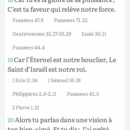
C’est ta faveur qui relève notre force.
Psaumes 47.9
Psaumes 71.22
Deutéronome 33.27-33.29
Esaïe 30.11
Psaumes 44.4
Car l’Éternel est notre bouclier, Le
19
Saint d’Israël est notre roi.
1 Rois 11.34
1 Samuel 16.18
Philippiens 2.6-2.11
Psaumes 42.3
2 Pierre 1.21
Alors tu parlas dans une vision à
20
ton bien-aimé, Et tu dis : J’ai prêté