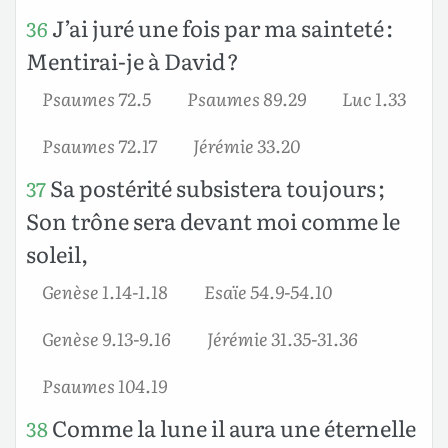
J’ai juré une fois par ma sainteté :
36
Mentirai-je à David ?
Psaumes 72.5
Psaumes 89.29
Luc 1.33
Psaumes 72.17
Jérémie 33.20
Sa postérité subsistera toujours ;
37
Son trône sera devant moi comme le
soleil,
Genèse 1.14-1.18
Esaïe 54.9-54.10
Genèse 9.13-9.16
Jérémie 31.35-31.36
Psaumes 104.19
Comme la lune il aura une éternelle
38