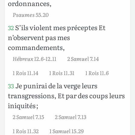
ordonnances,
Psaumes 55.20
S’ils violent mes préceptes Et
32
n’observent pas mes
commandements,
Hébreux 12.6-12.11
2 Samuel 7.14
1 Rois 11.14
1 Rois 11.31
1 Rois 11.6
Je punirai de la verge leurs
33
transgressions, Et par des coups leurs
iniquités ;
2 Samuel 7.15
2 Samuel 7.13
1 Rois 11.32
1 Samuel 15.29