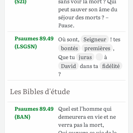
(S21)
sans voir la mort ? Qui
peut sauver son âme du
séjour des morts ?
–
Pause
.
Psaumes 89.49
Où sont,
Seigneur
! tes
(LSGSN)
bontés
premières
,
Que tu
juras
à
David
dans ta
fidélité
?
Les Bibles d'étude
Psaumes 89.49
Quel est l’homme qui
(BAN)
demeurera en vie et ne
verra pas la mort,
Qui sauvera sa vie de la