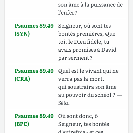
son âme à la puissance de
l’enfer?
Psaumes 89.49
Seigneur, où sont tes
(SYN)
bontés premières, Que
toi, le Dieu fidèle, tu
avais promises à David
par serment ?
Psaumes 89.49
Quel est le vivant qui ne
(CRA)
verra pas la mort,
qui soustraira son âme
au pouvoir du schéol ? —
Séla
.
Psaumes 89.49
Où sont donc, ô
(BPC)
Seigneur, tes bontés
d’autrefois - et ces