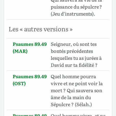
puissance du sépulcre ?
(Jeu d’instruments).
Les « autres versions »
Psaumes 89.49
Seigneur, où sont tes
(MAR)
bontés précédentes
lesquelles tu as jurées à
David sur ta fidélité ?
Psaumes 89.49
Quel homme pourra
(OST)
vivre et ne point voir la
mort ? Qui sauvera son
âme de la main du
Sépulcre ? (Sélah.)
Psaumes 89.49
Quel homme vivra, et ne