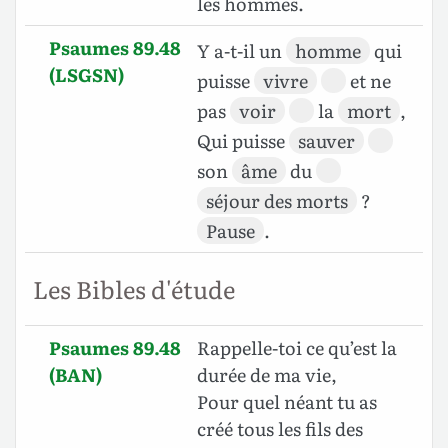
les hommes.
Psaumes 89.48
Y a-t-il un
homme
qui
(LSGSN)
puisse
vivre
et ne
pas
voir
la
mort
,
Qui puisse
sauver
son
âme
du
séjour des morts
?
Pause
.
Les Bibles d'étude
Psaumes 89.48
Rappelle-toi ce qu’est la
(BAN)
durée de ma vie,
Pour quel néant tu as
créé tous les fils des