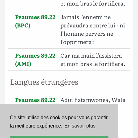
et mon bras le fortifiera.
Psaumes 89.22
Jamais l’ennemi ne
(BPC)
prévaudra contre lui - ni
l’homme pervers ne
l’opprimera ;
Psaumes 89.22
Car ma main l’assistera
(AMI)
et mon bras le fortifiera.
Langues étrangères
Psaumes 89.22
Adui hatamwonea, Wala
(SWA)
mwana wa uovu
hatamtesa.
Ce site utilise des cookies pour vous garantir
la meilleure expérience.
En savoir plus
Psaumes 89.22
אֲשֶׁ֣ר יָ֭דִי תִּכֹּ֣ון עִמֹּ֑ו
(89.21)