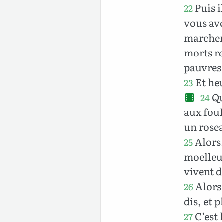
Puis i
22
vous ave
marchent
morts r
pauvres
Et heu
23
Qu
24
aux foul
un rosea
Alors,
25
moelleux
vivent d
Alors 
26
dis, et 
C’est l
27