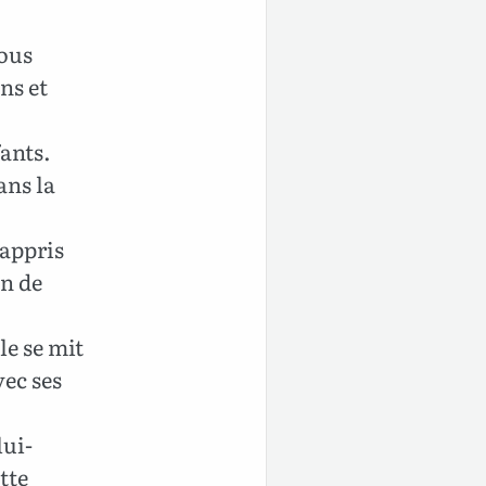
vous
ns et
fants.
ans la
 appris
on de
le se mit
vec ses
lui-
tte