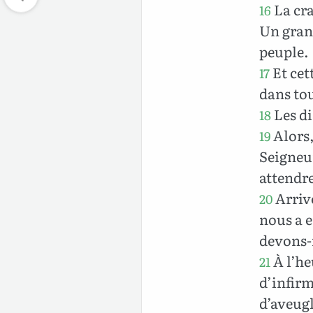
La crai
16
Un grand
peuple.
Et cet
17
dans tou
Les di
18
Alors,
19
Seigneur
attendre
Arrivé
20
nous a e
devons-
À l’he
21
d’infirm
d’aveugl