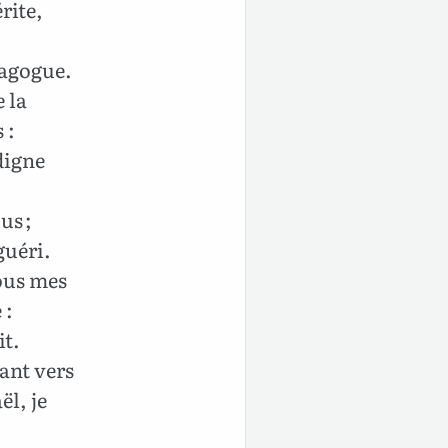
rite,
nagogue.
e la
 :
digne
us ;
guéri.
ous mes
 :
it.
nant vers
ël, je