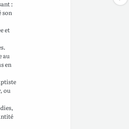
sant :
é son
e et
es.
e au
us en
ptiste
r, ou
dies,
antité