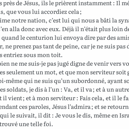
 près de Jésus, ils le prièrent instamment : Il mé
ls, que vous lui accordiez cela ;
aime notre nation, c’est lui qui nous a bâti la sy
’en alla donc avec eux. Déjà il n’était plus loin d
quand le centurion lui envoya dire par des amis
, ne prenez pas tant de peine, car je ne suis pas 
 entriez sous mon toit.
ien ne me suis-je pas jugé digne de venir vers vo
es seulement un mot, et que mon serviteur soit 
i-même qui ne suis qu’un subordonné, ayant s
s soldats, je dis à l’un : Va, et il va ; et à un autre
 il vient ; et à mon serviteur : Fais cela, et il le fa
ndant ces paroles, Jésus l’admira ; et se retour
qui le suivait, il dit : Je vous le dis, même en Isra
 trouvé une telle foi.