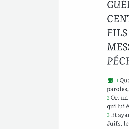
GUÉ
CEN
FILS
MES
PÉC
Qua
1
paroles
Or, un 
2
qui lui é
Et ayan
3
Juifs, l