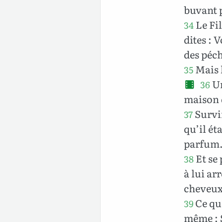
buvant pa
Le Fi
34
dites : 
des péch
Mais l
35
Un
36
maison d
Survin
37
qu’il ét
parfum
Et se 
38
à lui ar
cheveux,
Ce que
39
même : S