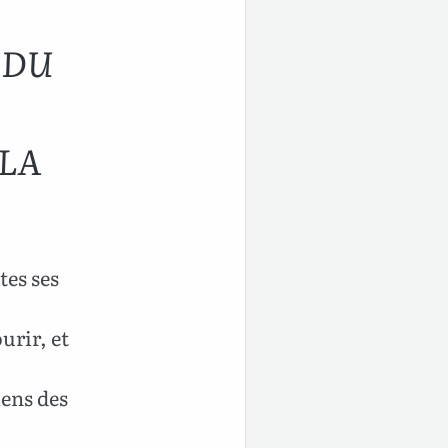
 DU
 LA
tes ses
urir, et
iens des