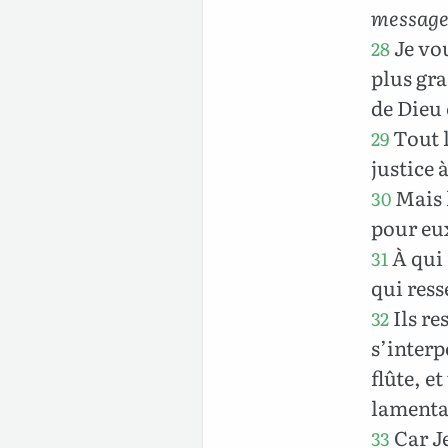
messager
Je vou
28
plus gra
de Dieu 
Tout l
29
justice 
Mais l
30
pour eux
À qui 
31
qui ress
Ils re
32
s’interp
flûte, e
lamentat
Car Je
33