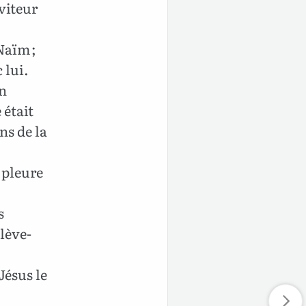
viteur
Naïm ;
 lui.
on
 était
ns de la
e pleure
s
 lève-
Jésus le