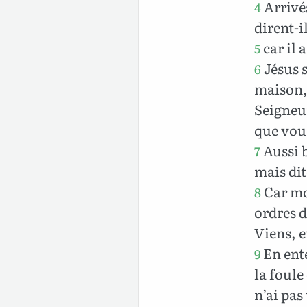
Arrivés
4
dirent-i
car il 
5
Jésus s
6
maison, 
Seigneur
que vous
Aussi b
7
mais dit
Car mo
8
ordres de
Viens, et
En ente
9
la foule 
n’ai pas