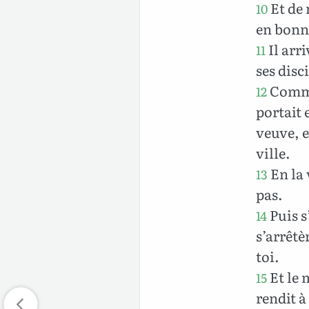
Et de 
10
en bonn
Il arri
11
ses disc
Comme 
12
portait 
veuve, e
ville.
En la 
13
pas.
Puis s
14
s’arrêtè
toi.
Et le m
15
rendit à