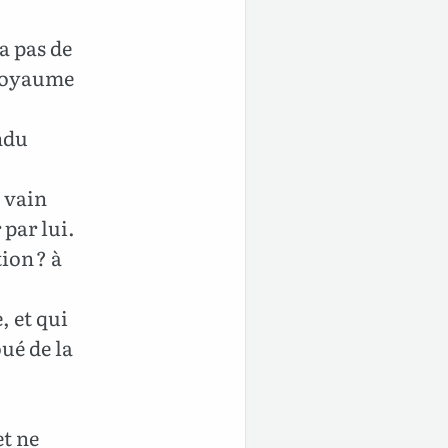
a pas de
 Royaume
endu
u vain
 par lui.
ion ? à
, et qui
oué de la
et ne