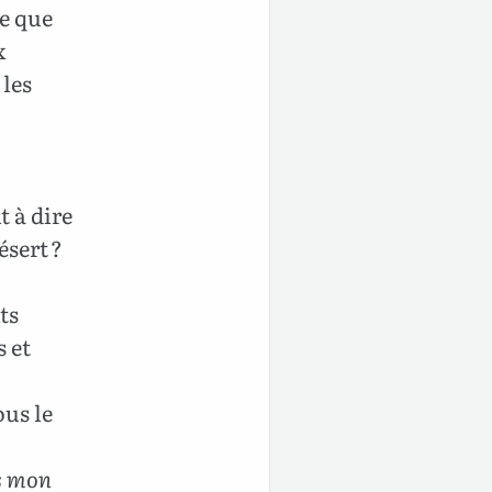
ce que
x
 les
t à dire
ésert ?
ts
 et
ous le
us mon