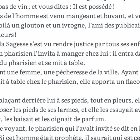
s de vin ; et vous dites : Il est possédé !
ls de l’homme est venu mangeant et buvant, et 
Voilà un glouton et un ivrogne, l’ami des publicai
eurs !
a Sagesse s’est vu rendre justice par tous ses en
 pharisien l’invita à manger chez lui ; il entra d
u pharisien et se mit à table.
t une femme, une pécheresse de la ville. Ayant
ait à table chez le pharisien, elle apporta un flac
.
plaçant derrière lui à ses pieds, tout en pleurs, el
roser les pieds de ses larmes, et elle les essuyait a
 les baisait et les oignait de parfum.
 voyant, le pharisien qui l’avait invité se dit en 
i cet homme était prophète, il saurait qui est ce