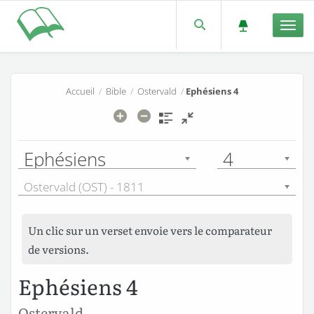
Men
Accueil
/
Bible
/
Ostervald
/
Ephésiens 4
Ephésiens
4
Ostervald (OST) - 1811
Un clic sur un verset envoie vers le comparateur
de versions.
Ephésiens 4
Ostervald