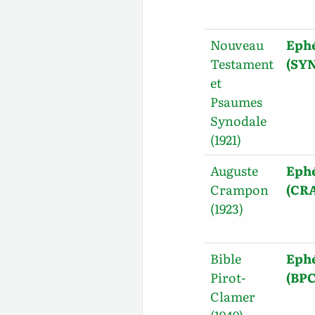
Nouveau
Ephé
Testament
(SYN
et
Psaumes
Synodale
(1921)
Auguste
Ephé
Crampon
(CR
(1923)
Bible
Ephé
Pirot-
(BPC
Clamer