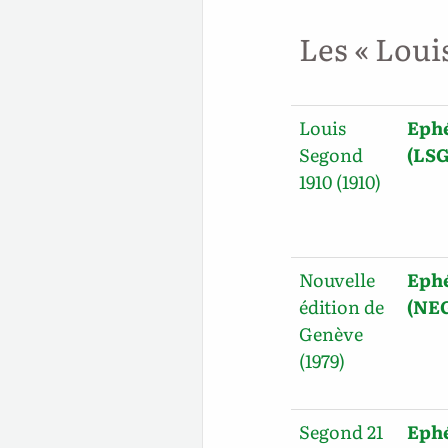
Les « Loui
Louis
Ephé
Segond
(LSG
1910 (1910)
Nouvelle
Ephé
édition de
(NE
Genève
(1979)
Segond 21
Ephé