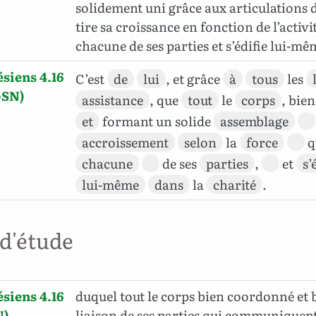
solidement uni grâce aux articulations d
tire sa croissance en fonction de l’activi
chacune de ses parties et s’édifie lui-m
siens 4.16
C’est
de
lui
, et grâce
à
tous
les
GSN)
assistance
, que
tout
le
corps
, bie
et
formant un solide
assemblage
accroissement
selon
la
force
q
chacune
de ses
parties
,
et
s’
lui-même
dans
la
charité
.
 d'étude
siens 4.16
duquel tout le corps bien coordonné et b
N)
liaison de ses parties qui communiquent