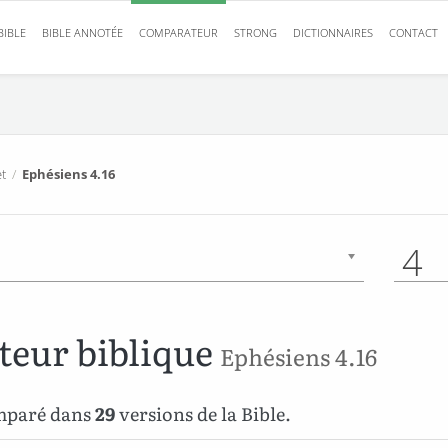
BIBLE
BIBLE ANNOTÉE
COMPARATEUR
STRONG
DICTIONNAIRES
CONTACT
t
/
Ephésiens 4.16
4
eur biblique
Ephésiens 4.16
omparé dans
29
versions de la Bible.