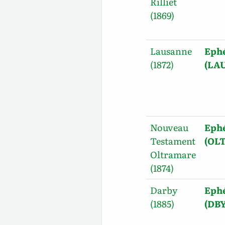
Rilliet
(1869)
Lausanne
Ephé
(1872)
(LAU
Nouveau
Ephé
Testament
(OLT
Oltramare
(1874)
Darby
Ephé
(1885)
(DBY