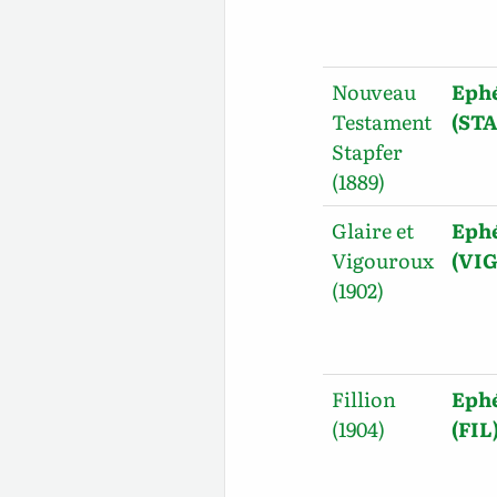
Nouveau
Ephé
Testament
(STA
Stapfer
(1889)
Glaire et
Ephé
Vigouroux
(VIG
(1902)
Fillion
Ephé
(1904)
(FIL