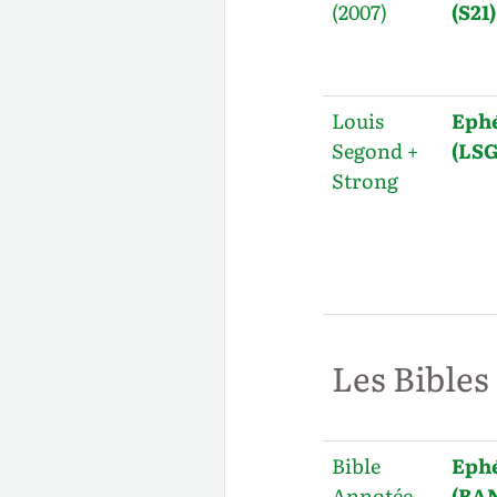
(2007)
(S21)
Louis
Ephé
Segond +
(LS
Strong
Les Bibles
Bible
Ephé
Annotée
(BA