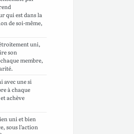
prend
r qui est dans la
tion de soi-même,
étroitement uni,
tire son
 à chaque membre,
arité.
ni avec une si
pre à chaque
 et achève
ien uni et bien
e, sous l’action