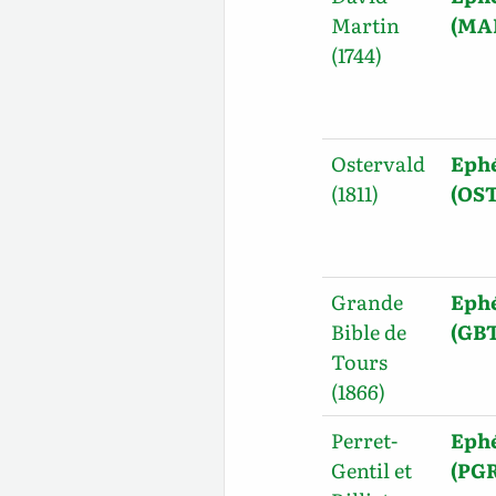
Martin
(MA
(1744)
Ostervald
Ephé
(1811)
(OST
Grande
Ephé
Bible de
(GBT
Tours
(1866)
Perret-
Ephé
Gentil et
(PGR