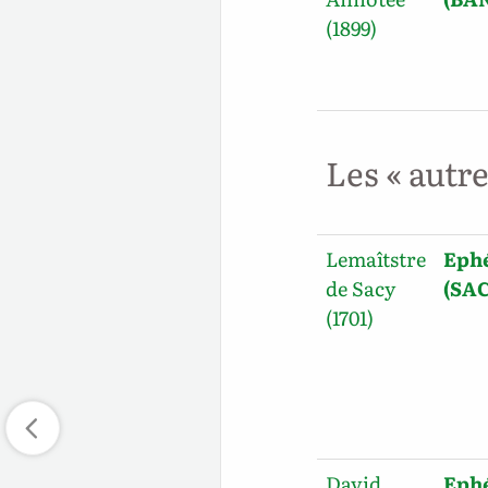
(1899)
Les « autr
Lemaîtstre
Ephé
de Sacy
(SAC
(1701)
David
Ephé