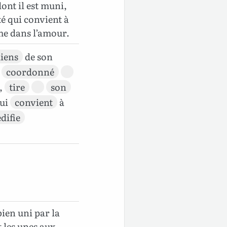
ont il est muni,
té qui convient à
ême dans l’amour.
liens
de son
n
coordonné
,
tire
son
ui
convient
à
édifie
ien uni par la
 les unes aux