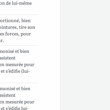
tion de lui-même
oportionné, bien
intures, tire son
s forces, pour
r.
rmonisé et bien
ssistent
ien mesurée pour
 s’édifie (lui-
rmonisé et bien
ssistent
ien mesurée pour
 s’édifie lui-