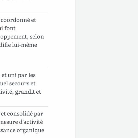
en coordonné et
ui font
loppement, selon
édifie lui-même
 et uni par les
uel secours et
vité, grandit et
i et consolidé par
 mesure d’activité
ssance organique