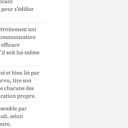
ficace
pour s’édifier
étroitement uni
e communication
efficace
il soit lui-même
né et bien lié par
urvu, tire son
e chacune des
fication propre.
ensemble par
uit, selon
sure,