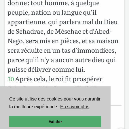
donne : tout homme, à quelque
peuple, nation ou langue qu’il
appartienne, qui parlera mal du Dieu
de Schadrac, de Méschac et d’Abed-
Nego, sera mis en pièces, et sa maison
sera réduite en un tas d’immondices,
parce qu’il n’y a aucun autre dieu qui
puisse délivrer comme lui.
Après cela, le roi fit prospérer
30
Schadrac, Méschac et Abed-Nego,
dans la province de Babylone.
Ce site utilise des cookies pour vous garantir
la meilleure expérience.
En savoir plus
Texte de la Nouvelle Édition de Genève
Valider
Copyright ©1979
Société Biblique de Genève