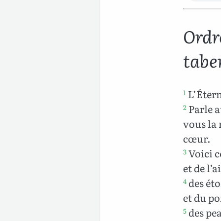
Ordr
tabe
L’Étern
1
Parle a
2
vous la 
cœur.
Voici c
3
et de l’a
des éto
4
et du po
des pea
5