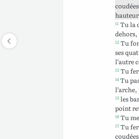
coudées 
hauteur
Tu la c
11
dehors, 
Tu fon
12
ses quat
l’autre 
Tu fera
13
Tu pass
14
l’arche,
les bar
15
point re
Tu met
16
Tu fer
17
coudées 