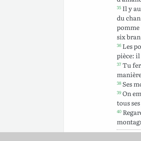
Il y a
35
du chan
pomme s
six bran
Les po
36
pièce: il
Tu fer
37
manière 
Ses mo
38
On emp
39
tous ses
Regard
40
montag