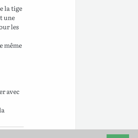
 la tige
t une
our les
une même
er avec
la