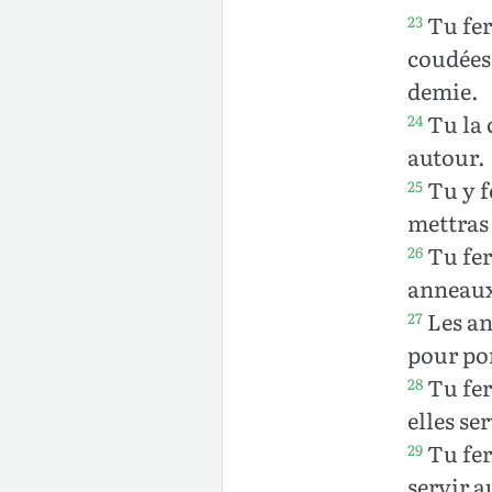
Tu fer
23
coudées,
demie.
Tu la 
24
autour.
Tu y f
25
mettras 
Tu fer
26
anneaux 
Les an
27
pour por
Tu fera
28
elles se
Tu fera
29
servir a