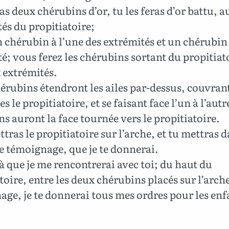
as deux chérubins d’or, tu les feras d’or battu, 
és du propitiatoire;
n chérubin à l’une des extrémités et un chérubin 
é; vous ferez les chérubins sortant du propitiat
 extrémités.
érubins étendront les ailes par-dessus, couvran
es le propitiatoire, et se faisant face l’un à l’autr
s auront la face tournée vers le propitiatoire.
tras le propitiatoire sur l’arche, et tu mettras 
le témoignage, que je te donnerai.
là que je me rencontrerai avec toi; du haut du
toire, entre les deux chérubins placés sur l’arch
ge, je te donnerai tous mes ordres pour les enf
.