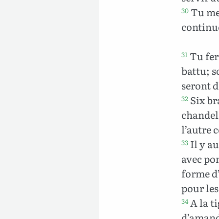
Tu met
30
continu
Tu fera
31
battu; s
seront 
Six br
32
chandeli
l’autre 
Il y a
33
avec pom
forme d
pour les
A la t
34
d’amande