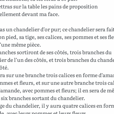
tras sur la table les pains de proposition
ellement devant ma face.
s un chandelier d’or pur; ce chandelier sera fait
on pied, sa tige, ses calices, ses pommes et ses fl
d’une même pièce.
anches sortiront de ses côtés, trois branches du
er de l’un des côtés, et trois branches du chande
côté.
ura sur une branche trois calices en forme d’am
mes et fleurs, et sur une autre branche trois ca
’amande, avec pommes et fleurs; il en sera de 
 six branches sortant du chandelier.
ige du chandelier, il y aura quatre calices en for
, avec leurs pommes et leurs fleurs.