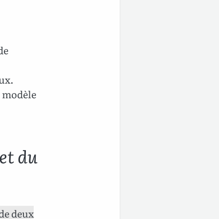
de
eux.
le modèle
 et du
 de deux