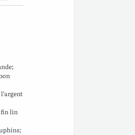
ande;
 bon
 l’argent
fin lin
auphins;