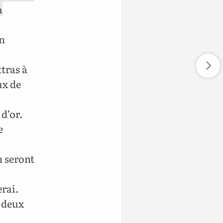
a
en
tras à
ux de
 d’or.
e
n seront
erai.
e deux