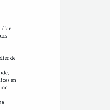
 d’or
eurs
lier de
ande,
lices en
même
me