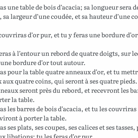
as une table de bois d’acacia; sa longueur sera d
 sa largeur d’une coudée, et sa hauteur d’une c
couvriras d’or pur, et tu y feras une bordure d’or
eras à l’entour un rebord de quatre doigts, sur l
une bordure d’or tout autour.
as pour la table quatre anneaux d’or, et tu mettr
aux quatre coins, qui seront à ses quatre pieds.
neaux seront près du rebord, et recevront les ba
ter la table.
s les barres de bois d’acacia, et tu les couvriras 
rviront à porter la table.
s ses plats, ses coupes, ses calices et ses tasses,
ux libations; tu les feras d’or pur.