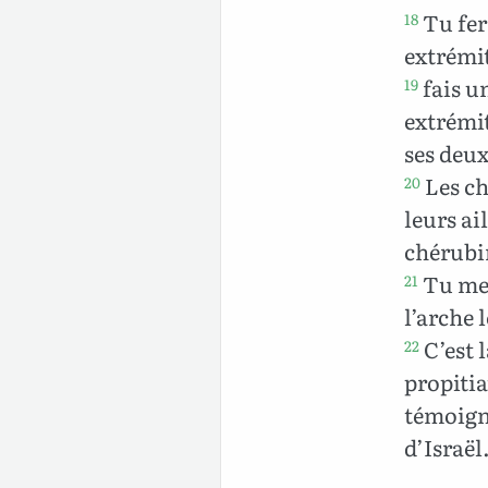
Tu fer
18
extrémit
fais u
19
extrémit
ses deux
Les ch
20
leurs ail
chérubin
Tu met
21
l’arche 
C’est 
22
propitia
témoigna
d’Israël