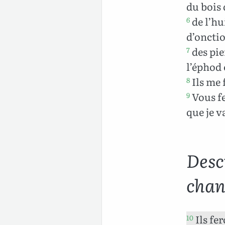
du bois 
de l’hu
6
d’onctio
des pie
7
l’éphod 
Ils me 
8
Vous fe
9
que je v
Descr
chan
Ils fe
10