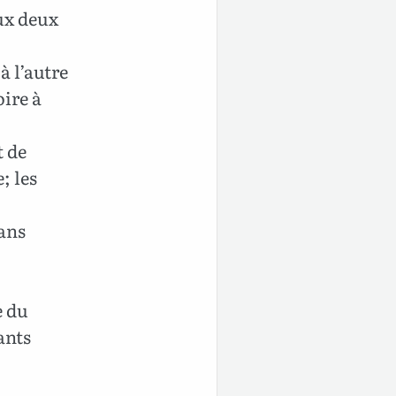
aux deux
à l’autre
oire à
t de
e; les
dans
e du
ants