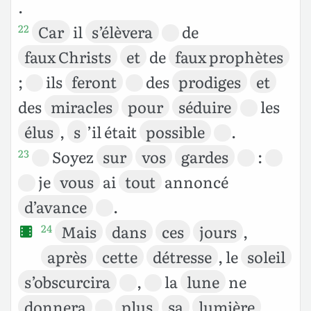
.
Car
il
s’élèvera
de
22
faux Christs
et
de
faux prophètes
;
ils
feront
des
prodiges
et
des
miracles
pour
séduire
les
élus
,
s
’il était
possible
.
Soyez
sur
vos
gardes
:
23
je
vous
ai
tout
annoncé
d’avance
.
Mais
dans
ces
jours
,
24
après
cette
détresse
, le
soleil
s’obscurcira
,
la
lune
ne
donnera
plus
sa
lumière
,