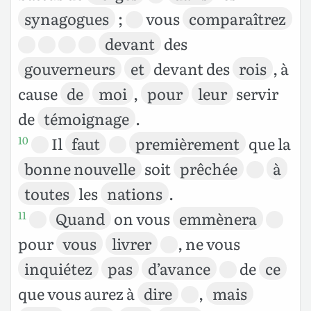
synagogues
;
vous
comparaîtrez
devant
des
gouverneurs
et
devant des
rois
, à
cause
de
moi
,
pour
leur
servir
de
témoignage
.
Il
faut
premièrement
que la
10
bonne nouvelle
soit
prêchée
à
toutes
les
nations
.
Quand
on vous
emmènera
11
pour
vous
livrer
, ne vous
inquiétez
pas
d’avance
de
ce
que vous aurez à
dire
,
mais