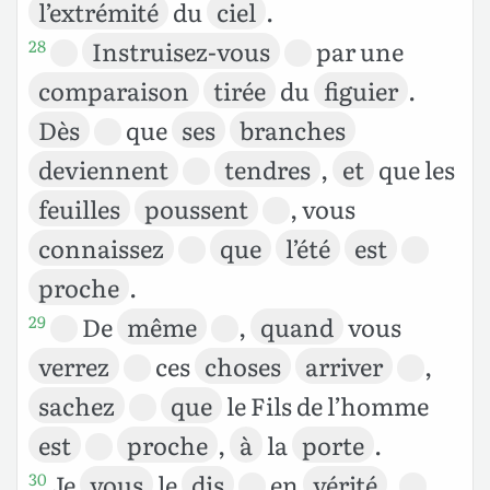
l’extrémité
du
ciel
.
Instruisez-vous
par une
28
comparaison
tirée
du
figuier
.
Dès
que
ses
branches
deviennent
tendres
,
et
que les
feuilles
poussent
, vous
connaissez
que
l’été
est
proche
.
De
même
,
quand
vous
29
verrez
ces
choses
arriver
,
sachez
que
le Fils de l’homme
est
proche
,
à
la
porte
.
Je
vous
le
dis
en
vérité
,
30