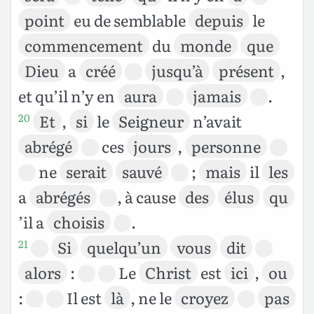
point
eu de semblable
depuis
le
commencement
du
monde
que
Dieu
a
créé
jusqu’à
présent
,
et qu’il n’y en
aura
jamais
.
Et
,
si
le
Seigneur
n’avait
20
abrégé
ces
jours
,
personne
ne
serait
sauvé
;
mais
il
les
a
abrégés
, à cause
des
élus
qu
’il a
choisis
.
Si
quelqu’un
vous
dit
21
alors
:
Le
Christ
est
ici
,
ou
:
Il est
là
, ne le
croyez
pas