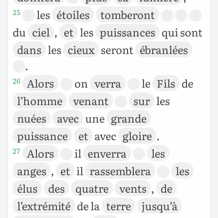
les
étoiles
tomberont
25
du
ciel
,
et
les
puissances
qui sont
dans
les
cieux
seront
ébranlées
.
Alors
on
verra
le
Fils
de
26
l’homme
venant
sur
les
nuées
avec
une
grande
puissance
et
avec
gloire
.
Alors
il
enverra
les
27
anges
,
et
il
rassemblera
les
élus
des
quatre
vents
,
de
l’extrémité
de la
terre
jusqu’à