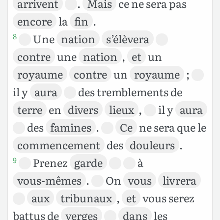
arrivent
.
Mais
ce ne sera pas
encore
la
fin
.
Une
nation
s’élèvera
8
contre
une
nation
,
et
un
royaume
contre
un
royaume
;
il y
aura
des tremblements de
terre
en
divers
lieux
,
il y
aura
des
famines
.
Ce
ne sera que le
commencement
des
douleurs
.
Prenez
garde
à
9
vous-mêmes
.
On
vous
livrera
aux
tribunaux
,
et
vous serez
battus de
verges
dans
les