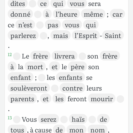
dites
ce
qui
vous
sera
donné
à
l’heure
même
;
car
ce
n’est
pas
vous
qui
parlerez
,
mais
l’Esprit
-
Saint
.
Le
frère
livrera
son
frère
12
à
la
mort
,
et
le
père
son
enfant
;
les
enfants
se
soulèveront
contre
leurs
parents
,
et
les
feront
mourir
.
Vous
serez
haïs
de
13
tous
, à cause
de
mon
nom
,