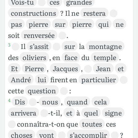
Vois-tu
ces
grandes
constructions
? Il ne
restera
pas
pierre
sur
pierre
qui
ne
soit
renversée
.
Il
s’assit
sur
la
montagne
3
des
oliviers
, en
face
du
temple
.
Et
Pierre
,
Jacques
,
Jean
et
André
lui
firent en
particulier
cette
question
:
Dis
-
nous
,
quand
cela
4
arrivera
-t-il,
et
à
quel
signe
connaîtra-t-on que
toutes
ces
choses
vont
s’accomplir
?