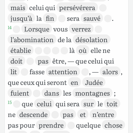
mais
celui qui
persévérera
jusqu’à
la
fin
sera
sauvé
.
Lorsque
vous
verrez
14
l’abomination
de la
désolation
établie
là
où
elle ne
doit
pas
être, — que celui qui
lit
fasse
attention
, —
alors
,
que ceux qui seront
en
Judée
fuient
dans
les
montagnes
;
que
celui
qui sera
sur
le
toit
15
ne
descende
pas
et
n’entre
pas pour
prendre
quelque
chose