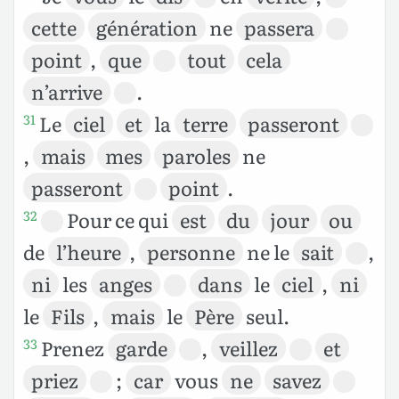
cette
génération
ne
passera
point
,
que
tout
cela
n’arrive
.
Le
ciel
et
la
terre
passeront
31
,
mais
mes
paroles
ne
passeront
point
.
Pour ce qui
est
du
jour
ou
32
de
l’heure
,
personne
ne le
sait
,
ni
les
anges
dans
le
ciel
,
ni
le
Fils
,
mais
le
Père
seul.
Prenez
garde
,
veillez
et
33
priez
;
car
vous
ne
savez