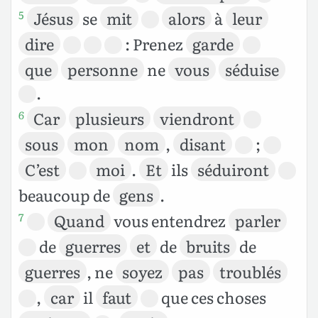
Jésus
se
mit
alors
à
leur
5
dire
: Prenez
garde
que
personne
ne
vous
séduise
.
Car
plusieurs
viendront
6
sous
mon
nom
,
disant
;
C’est
moi
.
Et
ils
séduiront
beaucoup de
gens
.
Quand
vous entendrez
parler
7
de
guerres
et
de
bruits
de
guerres
, ne
soyez
pas
troublés
,
car
il
faut
que ces choses