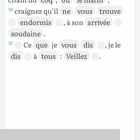
craignez qu’il
ne
vous
trouve
36
endormis
, à son
arrivée
soudaine
.
Ce
que
je
vous
dis
, je le
37
dis
à
tous
:
Veillez
.