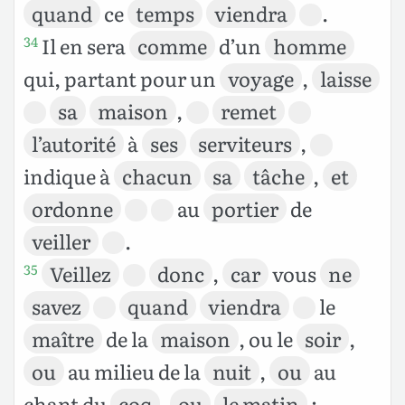
quand
ce
temps
viendra
.
Il en sera
comme
d’un
homme
34
qui, partant pour un
voyage
,
laisse
sa
maison
,
remet
l’autorité
à
ses
serviteurs
,
indique à
chacun
sa
tâche
,
et
ordonne
au
portier
de
veiller
.
Veillez
donc
,
car
vous
ne
35
savez
quand
viendra
le
maître
de la
maison
, ou le
soir
,
ou
au milieu de la
nuit
,
ou
au
chant du
coq
,
ou
le matin
;