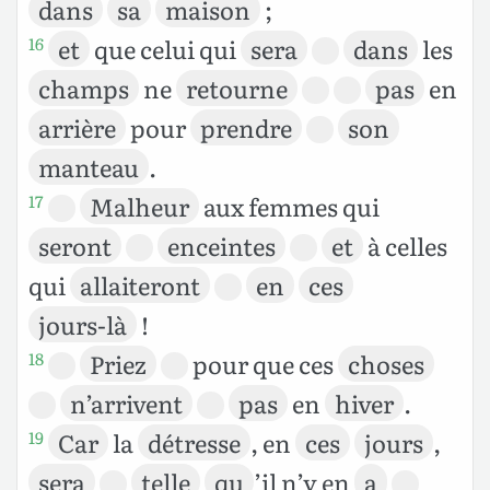
dans
sa
maison
;
et
que celui qui
sera
dans
les
16
champs
ne
retourne
pas
en
arrière
pour
prendre
son
manteau
.
Malheur
aux femmes qui
17
seront
enceintes
et
à celles
qui
allaiteront
en
ces
jours-là
!
Priez
pour que ces
choses
18
n’arrivent
pas
en
hiver
.
Car
la
détresse
, en
ces
jours
,
19
sera
telle
qu
’il n’y en
a