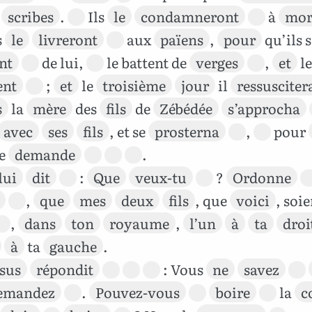
x
scribes
.
Ils
le
condamneront
à
mor
s
le
livreront
aux
païens
,
pour
qu’ils s
nt
de lui,
le battent de
verges
,
et
le
ent
;
et
le
troisième
jour
il
ressusciter
s
la
mère
des
fils
de
Zébédée
s’approcha
avec
ses
fils
, et se
prosterna
,
pour
ne
demande
.
lui
dit
:
Que
veux-tu
?
Ordonne
,
que
mes
deux
fils
, que
voici
, soie
,
dans
ton
royaume
,
l’un
à
ta
droi
à
ta
gauche
.
sus
répondit
: Vous
ne
savez
emandez
.
Pouvez-vous
boire
la
c