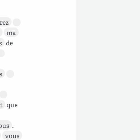
rez
ma
s
de
s
t
que
ous
.
vous