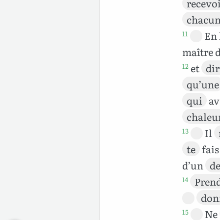
recevo
chacu
En 
11
maître d
et
dir
12
qu’une
qui
av
chaleu
Il
13
te
fai
d’un
de
Pren
14
don
Ne
15