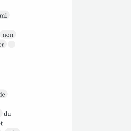
rmi
non
er
de
du
et