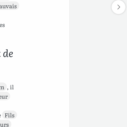
auvais
es
 de
em
, il
eur
e
Fils
eurs