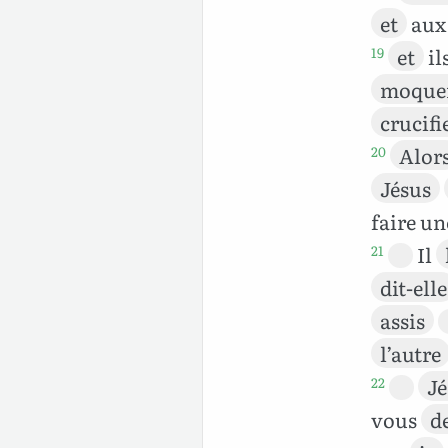
et
au
et
il
19
moque
crucifi
Alor
20
Jésus
faire u
Il
21
dit-elle
assis
l’autre
Jé
22
vous
d