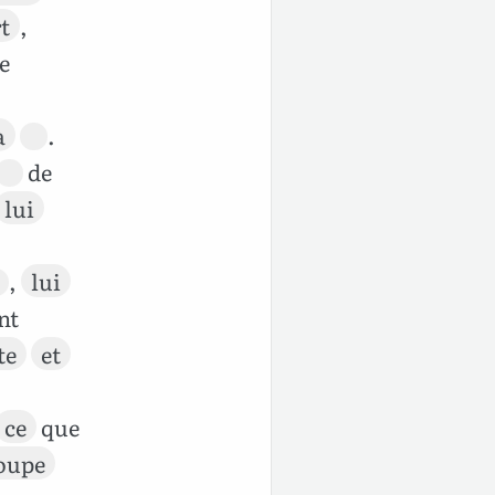
t
,
e
a
.
de
lui
,
lui
nt
te
et
ce
que
oupe