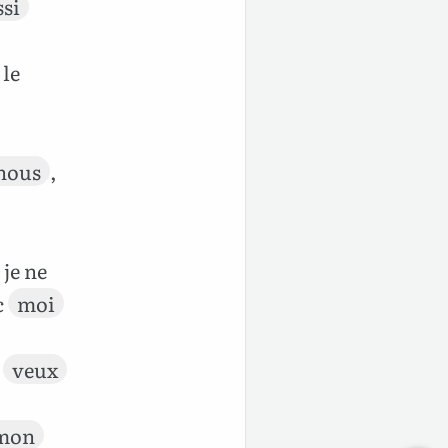
ssi
le
nous
,
, je ne
c
moi
e
veux
mon