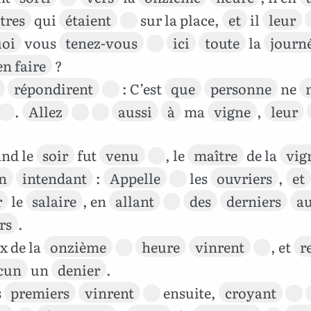
tres
qui
étaient
sur la place,
et
il
leur
oi
vous
tenez-vous
ici
toute
la
journ
en faire
?
répondirent
: C’est
que
personne
ne
.
Allez
aussi
à
ma
vigne
,
leur
nd le
soir
fut
venu
, le
maître
de la
vig
n
intendant
:
Appelle
les
ouvriers
,
et
r
le
salaire
, en
allant
des
derniers
a
rs
.
x de la
onzième
heure
vinrent
, et
r
cun
un
denier
.
s
premiers
vinrent
ensuite,
croyant