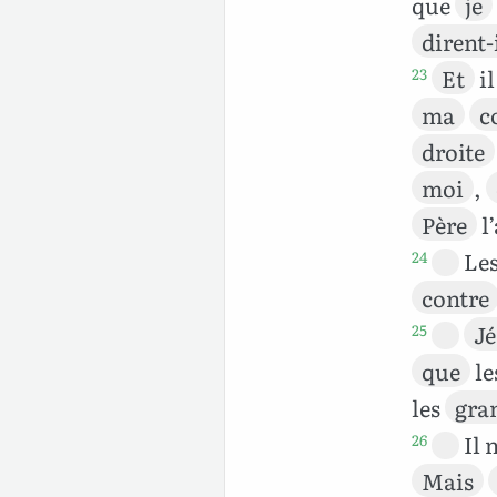
que
je
dirent-
Et
i
23
ma
c
droite
moi
,
Père
l
Le
24
contre
Jé
25
que
le
les
gra
Il 
26
Mais