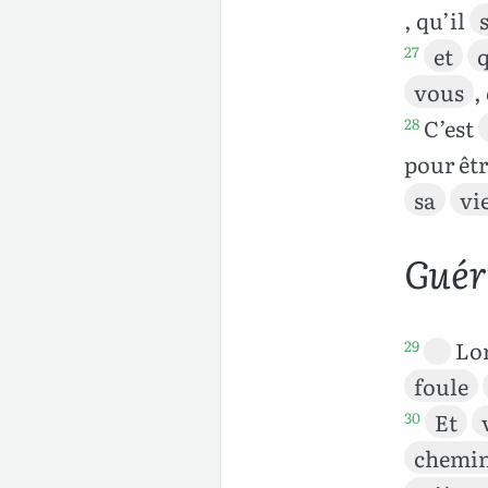
, qu’il
et
27
vous
,
C’est
28
pour êt
sa
vi
Guér
Lor
29
foule
Et
30
chemi