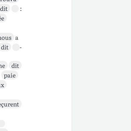
dit
:
ée
nous
a
dit
-
ne
dit
paie
ux
eçurent