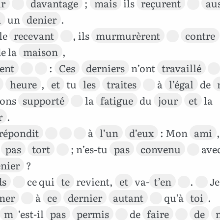
ir
davantage
;
mais
ils
reçurent
au
n
un
denier
.
le
recevant
, ils
murmurèrent
contre
e la
maison
,
ent
:
Ces
derniers
n’ont
travaillé
heure
,
et
tu
les
traites
à
l’égal
de
ons
supporté
la
fatigue
du
jour
et
la
r
.
répondit
à
l’un
d’eux
: Mon
ami
s
pas
tort
; n’es-tu
pas
convenu
ave
nier
?
ds
ce qui
te
revient,
et
va-
t’en
.
J
ner
à
ce
dernier
autant
qu’à
toi
.
m
’est-il
pas
permis
de
faire
de