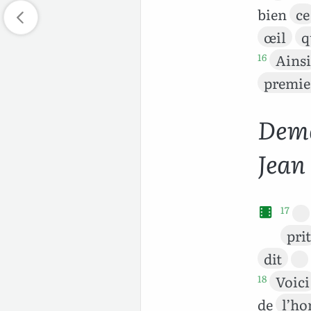
bien
ce
œil
q
Ainsi
16
premie
Dema
Jean
17
prit
dit
Voici
18
de
l’h