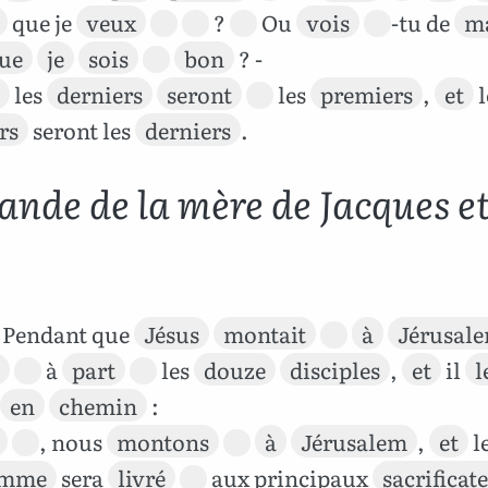
que je
veux
?
Ou
vois
-tu de
m
ue
je
sois
bon
? -
les
derniers
seront
les
premiers
,
et
l
rs
seront les
derniers
.
nde de la mère de Jacques et
Pendant que
Jésus
montait
à
Jérusal
à
part
les
douze
disciples
,
et
il
l
en
chemin
:
, nous
montons
à
Jérusalem
,
et
l
omme
sera
livré
aux principaux
sacrificat