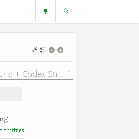
Louis Segond + Codes Strong (LSGSN) - 1910
ong
 chiffres