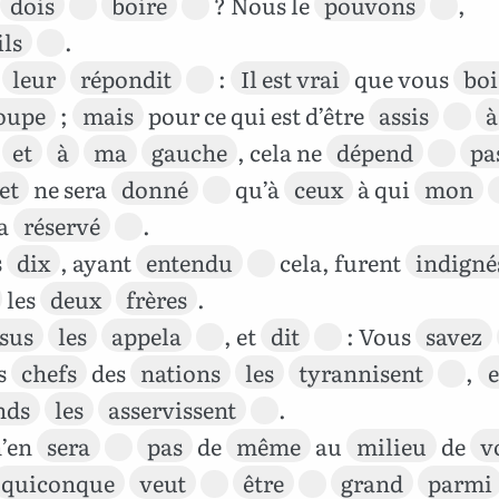
dois
boire
? Nous le
pouvons
,
ils
.
l
leur
répondit
:
Il est vrai
que vous
boi
oupe
;
mais
pour ce qui est d’être
assis
à
et
à
ma
gauche
, cela ne
dépend
pa
et
ne sera
donné
qu’à
ceux
à qui
mon
’a
réservé
.
s
dix
, ayant
entendu
cela, furent
indigné
les
deux
frères
.
sus
les
appela
, et
dit
: Vous
savez
s
chefs
des
nations
les
tyrannisent
,
e
nds
les
asservissent
.
n’en
sera
pas
de
même
au
milieu
de
v
quiconque
veut
être
grand
parmi