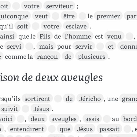
soit
votre
serviteur
;
quiconque
veut
être
le
premier
pa
 qu’il
soit
votre
esclave
.
ainsi
que le
Fils
de
l’homme
est
venu
,
re
servi
,
mais
pour
servir
et
donn
e
comme la
rançon
de
plusieurs
.
ison de deux aveugles
squ’ils
sortirent
de
Jéricho
, une
gran
suivit
Jésus
.
voici
,
deux
aveugles
,
assis
au
bord
n
,
entendirent
que
Jésus
passait
, 