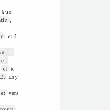
à un
atin
,
ur
, et il
vit
re
.
,
et
je
Et
ils y
et
vers
trouva