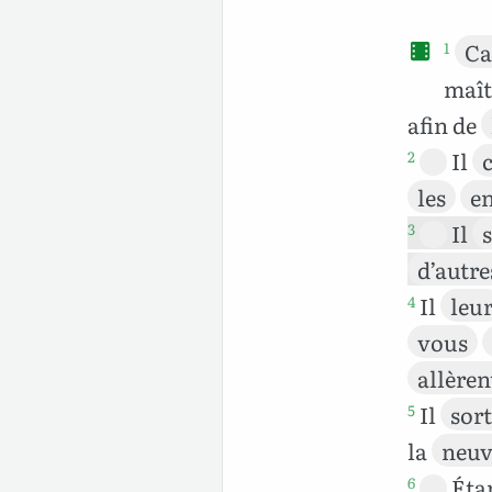
Ca
1
maît
afin de
Il
2
les
e
Il
s
3
d’autre
Il
leu
4
vous
allèren
Il
sort
5
la
neu
Éta
6