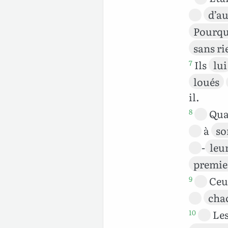
d’au
Pourqu
sans ri
Ils
lui
7
loués
il.
Qua
8
à
so
-
leu
premie
Ceu
9
cha
Le
10