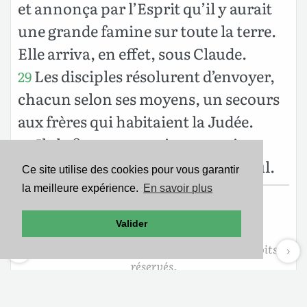
et annonça par l’Esprit qu’il y aurait
une grande famine sur toute la terre.
Elle arriva, en effet, sous Claude.
Les disciples résolurent d’envoyer,
29
chacun selon ses moyens, un secours
aux frères qui habitaient la Judée.
Ils le firent parvenir aux anciens
30
par les mains de Barnabas et de Saul.
Ce site utilise des cookies pour vous garantir
la meilleure expérience.
En savoir plus
Texte de la Nouvelle Édition de Genève
Valider
Copyright ©1979
Société Biblique de Genève
Reproduit avec aimable autorisation. Tous droits
réservés.