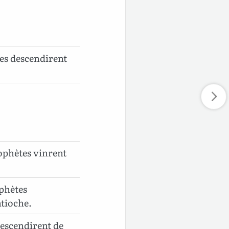
tes descendirent
ophètes vinrent
ophètes
tioche.
descendirent de