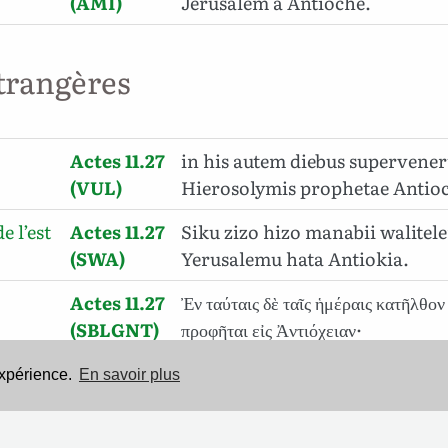
(AMI)
Jérusalem à Antioche.
trangères
Actes 11.27
in his autem diebus supervener
(VUL)
Hierosolymis prophetae Antio
e l’est
Actes 11.27
Siku zizo hizo manabii walite
(SWA)
Yerusalemu hata Antiokia.
Actes 11.27
Ἐν ταύταις δὲ ταῖς ἡμέραις κατῆλθο
(SBLGNT)
προφῆται εἰς Ἀντιόχειαν·
expérience.
En savoir plus