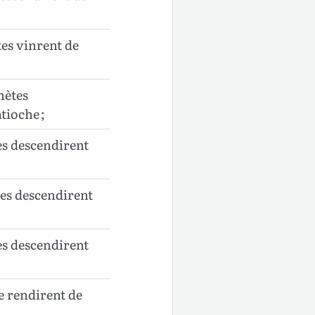
es vinrent de
hètes
tioche ;
es descendirent
es descendirent
es descendirent
e rendirent de