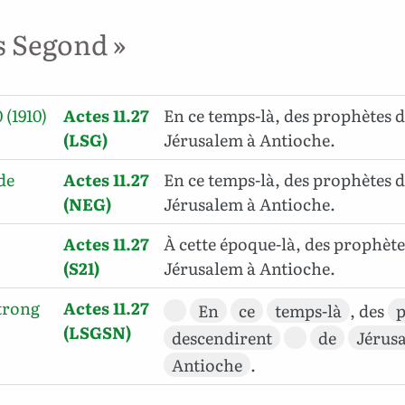
s Segond »
 (1910)
Actes 11.27
En ce temps-là, des prophètes 
(LSG)
Jérusalem à Antioche.
de
Actes 11.27
En ce temps-là, des prophètes 
(NEG)
Jérusalem à Antioche.
Actes 11.27
À cette époque-là, des prophèt
(S21)
Jérusalem à Antioche.
trong
Actes 11.27
En
ce
temps-là
, des
p
(LSGSN)
descendirent
de
Jérus
Antioche
.