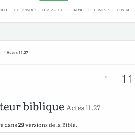
BIBLE
BIBLE ANNOTÉE
COMPARATEUR
STRONG
DICTIONNAIRES
CONTACT
t
/
Actes 11.27
11
eur biblique
Actes 11.27
ré dans
29
versions de la Bible.