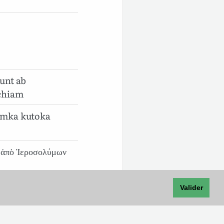
unt ab
chiam
lemka kutoka
ν ἀπὸ Ἱεροσολύμων
Valider