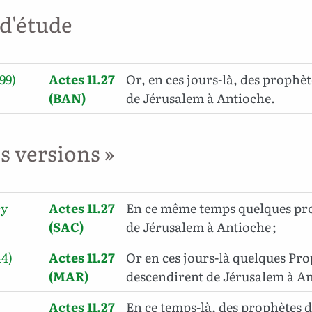
 d'étude
99)
Actes 11.27
Or, en ces jours-là, des prophè
(BAN)
de Jérusalem à Antioche.
es versions »
cy
Actes 11.27
En ce même temps quelques pr
(SAC)
de Jérusalem à Antioche ;
44)
Actes 11.27
Or en ces jours-là quelques Pr
(MAR)
descendirent de Jérusalem à An
Actes 11.27
En ce temps-là, des prophètes 