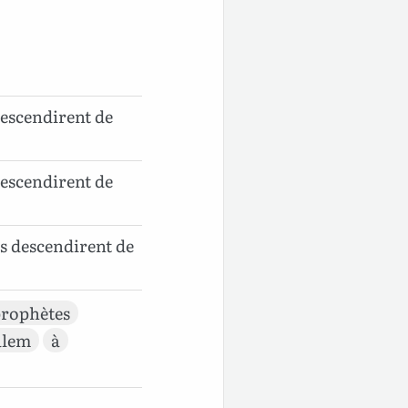
descendirent de
descendirent de
es descendirent de
rophètes
alem
à