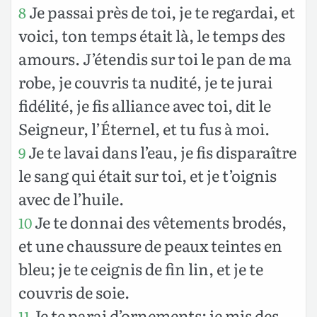
Je passai près de toi, je te regardai, et
8
voici, ton temps était là, le temps des
amours. J’étendis sur toi le pan de ma
robe, je couvris ta nudité, je te jurai
fidélité, je fis alliance avec toi, dit le
Seigneur, l’Éternel, et tu fus à moi.
Je te lavai dans l’eau, je fis disparaître
9
le sang qui était sur toi, et je t’oignis
avec de l’huile.
Je te donnai des vêtements brodés,
10
et une chaussure de peaux teintes en
bleu; je te ceignis de fin lin, et je te
couvris de soie.
Je te parai d’ornements: je mis des
11