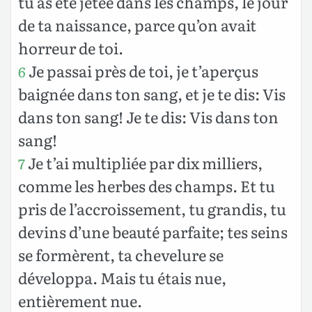
tu as été jetée dans les champs, le jour
de ta naissance, parce qu’on avait
horreur de toi.
Je passai près de toi, je t’aperçus
6
baignée dans ton sang, et je te dis: Vis
dans ton sang! Je te dis: Vis dans ton
sang!
Je t’ai multipliée par dix milliers,
7
comme les herbes des champs. Et tu
pris de l’accroissement, tu grandis, tu
devins d’une beauté parfaite; tes seins
se formèrent, ta chevelure se
développa. Mais tu étais nue,
entièrement nue.