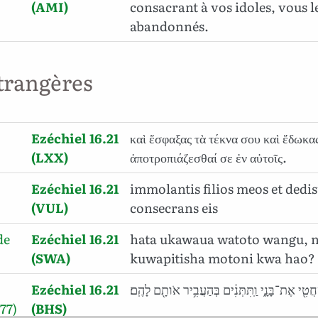
(AMI)
consacrant à vos idoles, vous l
abandonnés.
trangères
Ezéchiel 16.21
καὶ ἔσφαξας τὰ τέκνα σου καὶ ἔδωκα
(LXX)
ἀποτροπιάζεσθαί σε ἐν αὐτοῖς.
Ezéchiel 16.21
immolantis filios meos et dedist
(VUL)
consecrans eis
de
Ezéchiel 16.21
hata ukawaua watoto wangu, 
(SWA)
kuwapitisha motoni kwa hao?
Ezéchiel 16.21
ְׁחֲטִ֖י אֶת־בָּנָ֑י וַֽתִּתְּנִ֔ים בְּהַעֲבִ֥יר אֹותָ֖ם לָהֶֽם׃
77)
(BHS)