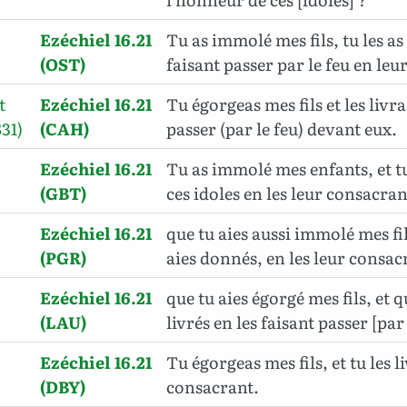
Ezéchiel 16.21
Tu as immolé mes fils, tu les as 
(OST)
faisant passer par le feu en le
t
Ezéchiel 16.21
Tu égorgeas mes fils et les livra
31)
(CAH)
passer (par le feu) devant eux.
Ezéchiel 16.21
Tu as immolé mes enfants, et tu
(GBT)
ces idoles en les leur consacran
Ezéchiel 16.21
que tu aies aussi immolé mes fils
(PGR)
aies donnés, en les leur consac
Ezéchiel 16.21
que tu aies égorgé mes fils, et q
(LAU)
livrés en les faisant passer [par 
Ezéchiel 16.21
Tu égorgeas mes fils, et tu les li
(DBY)
consacrant.