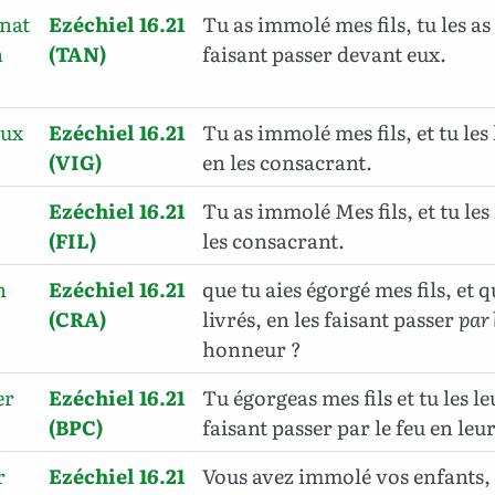
inat
Ezéchiel 16.21
Tu as immolé mes fils, tu les as 
h
(TAN)
faisant passer devant eux.
oux
Ezéchiel 16.21
Tu as immolé mes fils, et tu les
(VIG)
en les consacrant.
Ezéchiel 16.21
Tu as immolé Mes fils, et tu les
(FIL)
les consacrant.
n
Ezéchiel 16.21
que tu aies égorgé mes fils, et q
(CRA)
livrés, en les faisant passer
par 
honneur ?
er
Ezéchiel 16.21
Tu égorgeas mes fils et tu les le
(BPC)
faisant passer par le feu en le
r
Ezéchiel 16.21
Vous avez immolé vos enfants, e