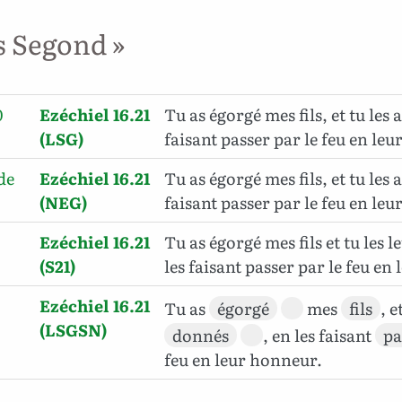
s Segond »
0
Ezéchiel 16.21
Tu as égorgé mes fils, et tu les 
(LSG)
faisant passer par le feu en le
de
Ezéchiel 16.21
Tu as égorgé mes fils, et tu les 
(NEG)
faisant passer par le feu en le
Ezéchiel 16.21
Tu as égorgé mes fils et tu les 
(S21)
les faisant passer par le feu en
Ezéchiel 16.21
Tu as
égorgé
mes
fils
, e
(LSGSN)
donnés
, en les faisant
pa
feu en leur honneur.