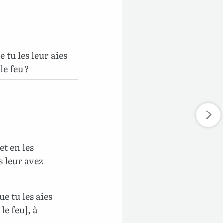
e tu les leur aies
le feu ?
t en les
s leur avez
ue tu les aies
le feu], à