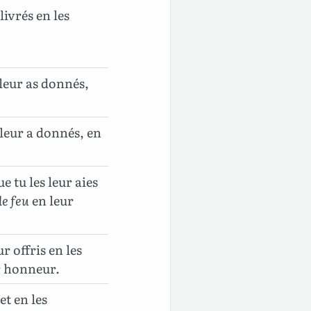
livrés en les
 leur as donnés,
 leur a donnés, en
ue tu les leur aies
le feu
en leur
ur offris en les
ur honneur.
t en les