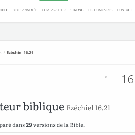
BIBLE
BIBLE ANNOTÉE
COMPARATEUR
STRONG
DICTIONNAIRES
CONTACT
t
/
Ezéchiel 16.21
16
eur biblique
Ezéchiel 16.21
mparé dans
29
versions de la Bible.