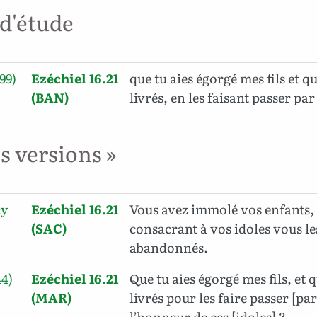
 d'étude
99)
Ezéchiel 16.21
que tu aies égorgé mes fils et qu
(BAN)
livrés, en les faisant passer par 
es versions »
cy
Ezéchiel 16.21
Vous avez immolé vos enfants, e
(SAC)
consacrant à vos idoles vous le
abandonnés.
44)
Ezéchiel 16.21
Que tu aies égorgé mes fils, et q
(MAR)
livrés pour les faire passer [par 
l’honneur de ces [idoles] ?