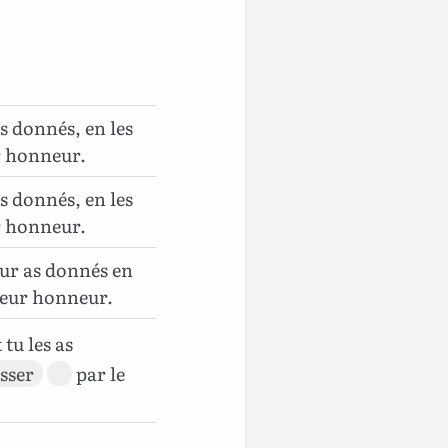
as donnés, en les
ur honneur.
as donnés, en les
ur honneur.
leur as donnés en
 leur honneur.
t tu les as
sser
par le