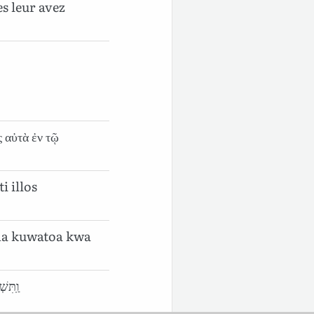
es leur avez
ς αὐτὰ ἐν τῷ
i illos
na kuwatoa kwa
וַֽתִּש