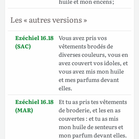
huile et mon encens ;
Les « autres versions »
Ezéchiel 16.18
Vous avez pris vos
(SAC)
vêtements brodés de
diverses couleurs, vous en
avez couvert vos idoles, et
vous avez mis mon huile
et mes parfums devant
elles.
Ezéchiel 16.18
Et tu as pris tes vêtements
(MAR)
de broderie, et les en as
couvertes : et tu as mis
mon huile de senteurs et
mon parfum devant elles.