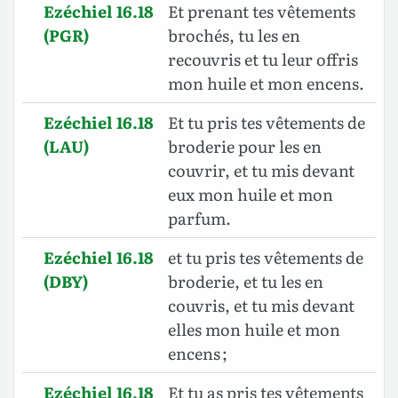
Ezéchiel 16.18
Et prenant tes vêtements
(PGR)
brochés, tu les en
recouvris et tu leur offris
mon huile et mon encens.
Ezéchiel 16.18
Et tu pris tes vêtements de
(LAU)
broderie pour les en
couvrir, et tu mis devant
eux mon huile et mon
parfum.
Ezéchiel 16.18
et tu pris tes vêtements de
(DBY)
broderie, et tu les en
couvris, et tu mis devant
elles mon huile et mon
encens ;
Ezéchiel 16.18
Et tu as pris tes vêtements