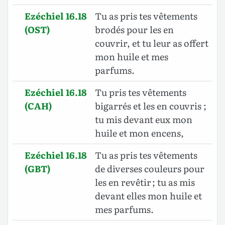
Ezéchiel 16.18
Tu as pris tes vêtements
(OST)
brodés pour les en
couvrir, et tu leur as offert
mon huile et mes
parfums.
Ezéchiel 16.18
Tu pris tes vêtements
(CAH)
bigarrés et les en couvris ;
tu mis devant eux mon
huile et mon encens,
Ezéchiel 16.18
Tu as pris tes vêtements
(GBT)
de diverses couleurs pour
les en revêtir ; tu as mis
devant elles mon huile et
mes parfums.