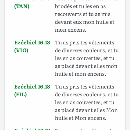
(TAN)
brodés et tu les en as
recouverts et tu as mis
devant eux mon huile et
mon encens.
Ezéchiel 16.18
Tu as pris tes vêtements
(VIG)
de diverses couleurs, et tu
les en as couvertes, et tu
as placé devant elles mon
huile et mon encens.
Ezéchiel 16.18
Tu as pris tes vêtements
(FIL)
de diverses couleurs, et tu
les en as couvertes, et tu
as placé devant elles Mon
huile et Mon encens.