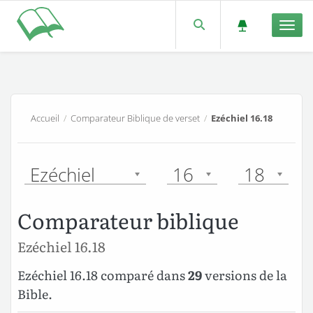
Men
Accueil
/
Comparateur Biblique de verset
/
Ezéchiel 16.18
Ezéchiel
16
18
Comparateur biblique
Ezéchiel 16.18
Ezéchiel 16.18 comparé dans
29
versions de la
Bible.