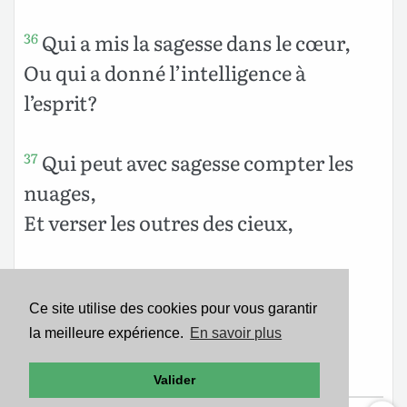
Qui a mis la sagesse dans le cœur,
36
Ou qui a donné l’intelligence à
l’esprit?
Qui peut avec sagesse compter les
37
nuages,
Et verser les outres des cieux,
Pour que la poussière se mette à
38
ruisseler,
Ce site utilise des cookies pour vous garantir
la meilleure expérience.
En savoir plus
Et que les mottes de terre se collent
ensemble?
Valider