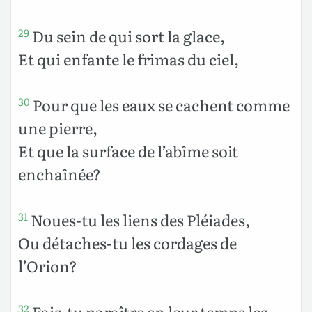
Du sein de qui sort la glace,
29
Et qui enfante le frimas du ciel,
Pour que les eaux se cachent comme
30
une pierre,
Et que la surface de l’abîme soit
enchaînée?
Noues-tu les liens des Pléiades,
31
Ou détaches-tu les cordages de
l’Orion?
Fais-tu paraître en leur temps les
32