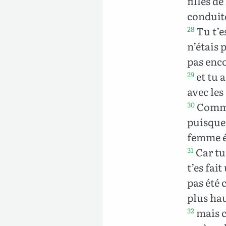
filles d
conduite
Tu t’e
28
n’étais 
pas enco
et tu 
29
avec les
Commen
30
puisque 
femme 
Car tu 
31
t’es fai
pas été 
plus hau
mais c
32