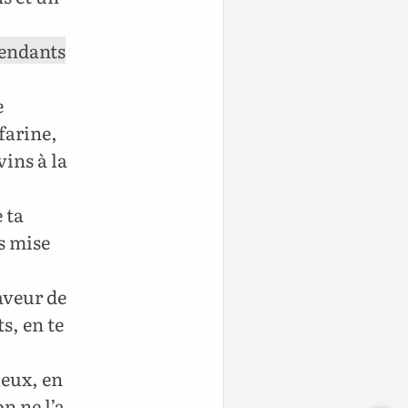
pendants
e
farine,
vins à la
 ta
is mise
faveur de
s, en te
ieux, en
on ne l’a