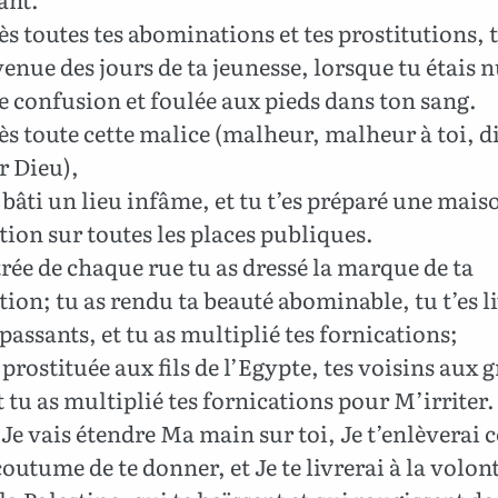
ès toutes tes abominations et tes prostitutions, t
enue des jours de ta jeunesse, lorsque tu étais n
e confusion et foulée aux pieds dans ton sang.
ès toute cette malice (malheur, malheur à toi, di
r Dieu),
s bâti un lieu infâme, et tu t’es préparé une mais
tion sur toutes les places publiques.
trée de chaque rue tu as dressé la marque de ta
tion; tu as rendu ta beauté abominable, tu t’es l
 passants, et tu as multiplié tes fornications;
 prostituée aux fils de l’Egypte, tes voisins aux 
t tu as multiplié tes fornications pour M’irriter.
 Je vais étendre Ma main sur toi, Je t’enlèverai 
coutume de te donner, et Je te livrerai à la volon