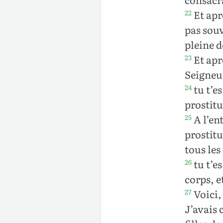
Et apr
22
pas souv
pleine d
Et apr
23
Seigneu
tu t’e
24
prostitu
A l’en
25
prostitu
tous les
tu t’es
26
corps, e
Voici,
27
J’avais 