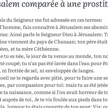
salem comparée à une prosti
le du Seigneur me fut adressée en ces termes:
 l’homme, fais connaître à Jérusalem ses abomi
iras: Ainsi parle le Seigneur Dieu à Jérusalem: T
ine viennent du pays de Chanaan; ton père était
en, et ta mère Céthéenne.
 tu es née, le jour de ta venue au monde, ton n
été coupé; tu n’as pas été lavée dans l’eau pour êt
, ni frottée de sel, ni enveloppée de langes.
eil ne te regarda avec pitié, pour te faire une s
es, par compassion pour toi: mais tu as été jetée 
de ta naissance, comme si l’on avait horreur de to
 auprès de toi, Je te vis foulée aux pieds dans t
 dis, lorsque tu étais couverte de ton sang: Vis; ou