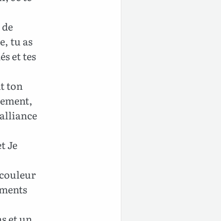
 de
e, tu as
és et tes
it ton
êtement,
 alliance
t Je
 couleur
tements
ns et un