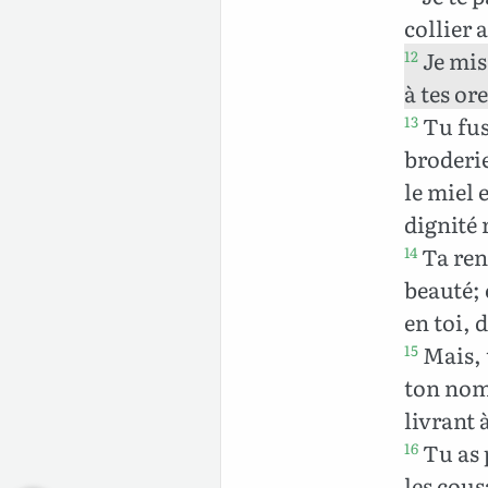
collier 
Je mis
12
à tes or
Tu fus 
13
broderie
le miel 
dignité 
Ta ren
14
beauté; 
en toi, 
Mais, t
15
ton nom,
livrant 
Tu as p
16
les cous