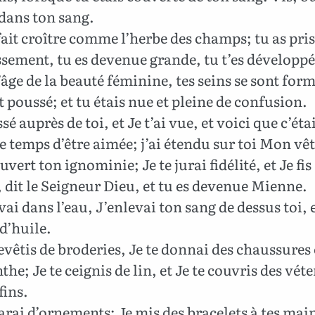
 dans ton sang.
 fait croître comme l’herbe des champs; tu as pris
ssement, tu es devenue grande, tu t’es développé
l’âge de la beauté féminine, tes seins se sont form
t poussé; et tu étais nue et pleine de confusion.
sé auprès de toi, et Je t’ai vue, et voici que c’éta
e temps d’être aimée; j’ai étendu sur toi Mon v
ouvert ton ignominie; Je te jurai fidélité, et Je fis
, dit le Seigneur Dieu, et tu es devenue Mienne.
avai dans l’eau, J’enlevai ton sang de dessus toi, e
 d’huile.
revêtis de broderies, Je te donnai des chaussures
the; Je te ceignis de lin, et Je te couvris des vé
fins.
arai d’ornements; Je mis des bracelets à tes mai