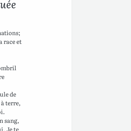
tuée
nations;
a race et
ombril
re
eule de
à terre,
i.
on sang,
i, Je te