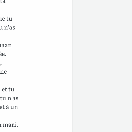
 ta
ue tu
u n’as
anaan
ée.
,
une
 et tu
 tu n’as
et à un
n mari,