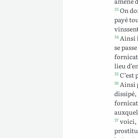
amène d
On don
33
payé tou
vinssent
Ainsi i
34
se passe
fornicat
lieu d’e
C’est 
35
Ainsi 
36
dissipé,
fornicat
auxquell
voici,
37
prostitu