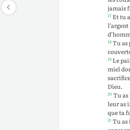
jamais f
Et tu a
17
l’argent
d’hommes
Tu as p
18
couverte
Le pain
19
miel don
sacrific
Dieu.
Tu as p
20
leur as 
que ta f
Tu as i
21
consacr