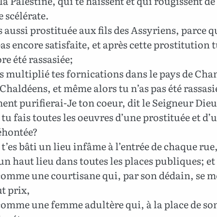
e la Palestine, qui te haïssent et qui rougissent de
 scélérate.
s aussi prostituée aux fils des Assyriens, parce q
pas encore satisfaite, et après cette prostitution t
re été rassasiée;
as multiplié tes fornications dans le pays de Ch
 Chaldéens, et même alors tu n’as pas été rassasi
t purifierai-Je ton coeur, dit le Seigneur Dieu
tu fais toutes les oeuvres d’une prostituée et d’
éhontée?
t’es bâti un lieu infâme à l’entrée de chaque rue,
t un haut lieu dans toutes les places publiques; et
comme une courtisane qui, par son dédain, se m
t prix,
omme une femme adultère qui, à la place de so