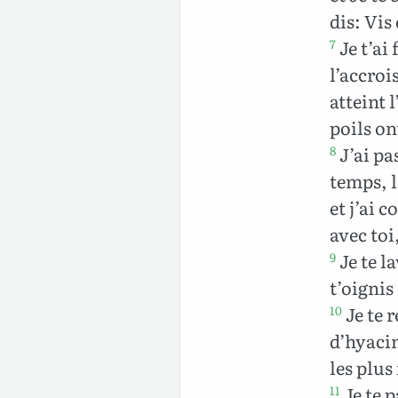
dis: Vis
Je t’ai
7
l’accroi
atteint 
poils on
J’ai pas
8
temps, l
et j’ai c
avec toi
Je te l
9
t’oignis
Je te 
10
d’hyacin
les plus 
Je te p
11