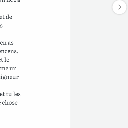
et de
es
 en as
encens.
t le
omme un
Seigneur
et tu les
e chose