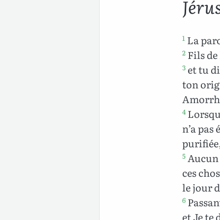
Jéru
La paro
1
Fils de
2
et tu d
3
ton orig
Amorrhé
Lorsque
4
n’a pas 
purifiée
Aucun o
5
ces chos
le jour 
Passant
6
et Je te