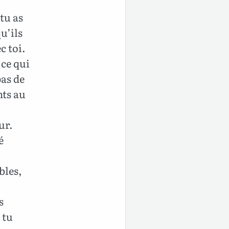
tu as
u’ils
c toi.
 ce qui
pas de
nts au
ur.
é
bles,
s
 tu