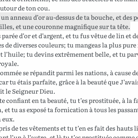
autour de ton cou.
 un anneau d’or au-dessus de ta bouche, et des 
eilles, et une couronne magnifique sur ta tête.
parée d’or et d’argent, et tu fus vêtue de lin et d
s de diverses couleurs; tu mangeas la plus pure 
et l’huile; tu devins extrêmement belle, et tu par
royale.
ommée se répandit parmi les nations, à cause de
car tu étais parfaite, grâce à la beauté que J’ava
dit le Seigneur Dieu.
e confiant en ta beauté, tu t’es prostituée, à la 
 et tu as exposé ta fornication à tous les passant
à eux.
ris de tes vêtements et tu t’en es fait des hauts l
ant l’un à l’autre, et là tu t’es prostituée comme 