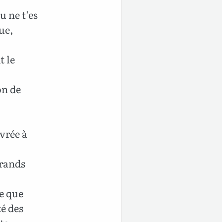
u ne t’es
ue,
t le
on de
ivrée à
grands
ce que
té des