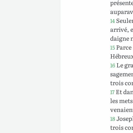
présente
auparav
Seule
14
arrivé, 
daigne m
Parce 
15
Hébreux
Le gra
16
sagement
trois co
Et dans
17
les mets
venaien
Joseph
18
trois co