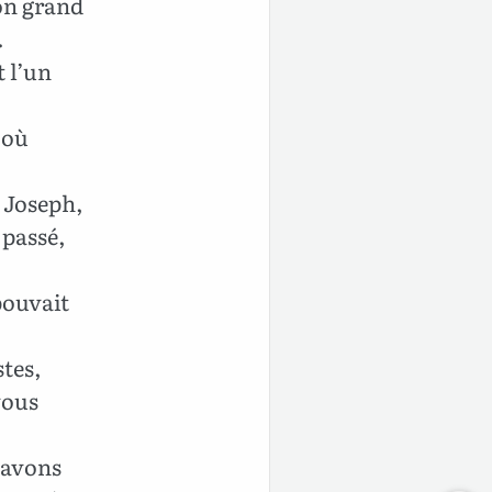
on grand
.
t l’un
 où
e Joseph,
 passé,
pouvait
stes,
vous
’avons