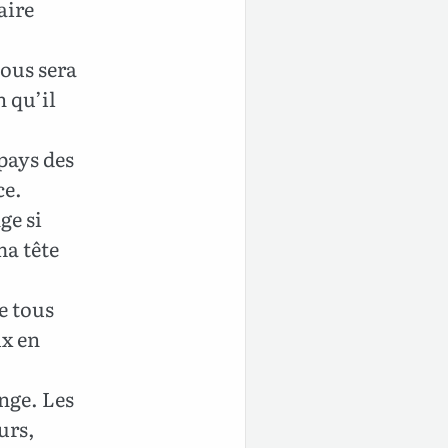
aire
ous sera
n qu’il
 pays des
ce.
ge si
ma tête
de tous
ux en
onge. Les
urs,