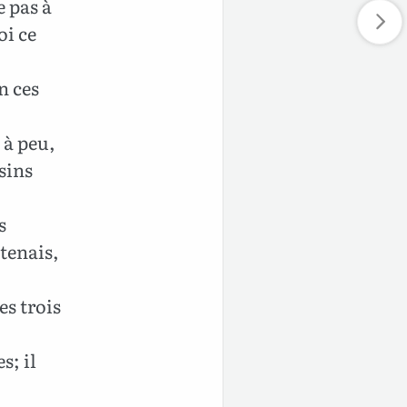
e pas à
oi ce
n ces
 à peu,
isins
s
 tenais,
es trois
s; il