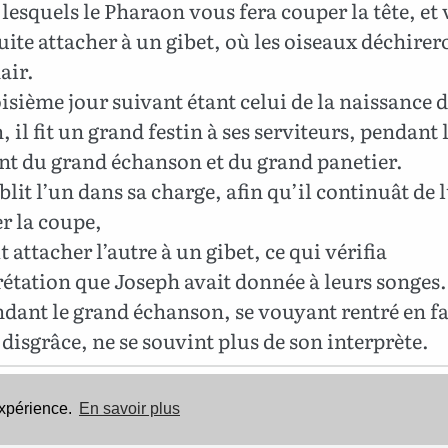
lesquels le Pharaon vous fera couper la tête, et
uite attacher à un gibet, où les oiseaux déchirer
air.
isième jour suivant étant celui de la naissance 
 il fit un grand festin à ses serviteurs, pendant l
nt du grand échanson et du grand panetier.
ablit l’un dans sa charge, afin qu’il continuât de 
r la coupe,
it attacher l’autre à un gibet, ce qui vérifia
rétation que Joseph avait donnée à leurs songes.
dant le grand échanson, se vouyant rentré en f
 disgrâce, ne se souvint plus de son interprète.
Cette Bible est dans le domaine public.
expérience.
En savoir plus