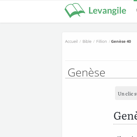
Accueil
/
Bible
/
Fillion
/
Genèse 40
Genèse
Un clic 
Genè