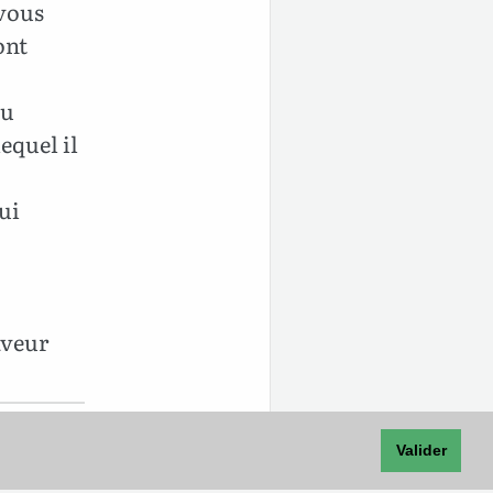
 vous
ont
du
equel il
lui
aveur
Valider