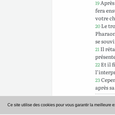
Après 
19
fera ens
votre ch
Le tro
20
Pharaon,
se souvi
Il rét
21
présente
Et il f
22
l’interp
Cepen
23
après sa
Ce site utilise des cookies pour vous garantir la meilleure 