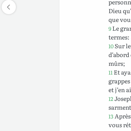
personne
Dieu qu’
que vou
Le gran
9
termes: 
Sur le
10
d’abord 
mûrs;
Et aya
11
grappes 
et j’en 
Joseph
12
sarments
Après 
13
vous rét