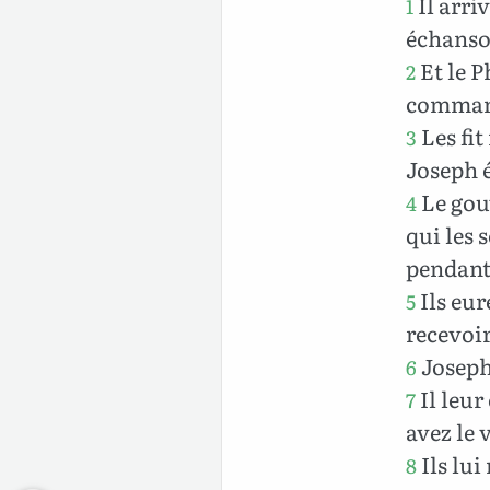
Il arri
1
échanson
Et le P
2
commanda
Les fit
3
Joseph é
Le gouv
4
qui les 
pendant 
Ils eur
5
recevoir
Joseph 
6
Il leur
7
avez le 
Ils lui
8