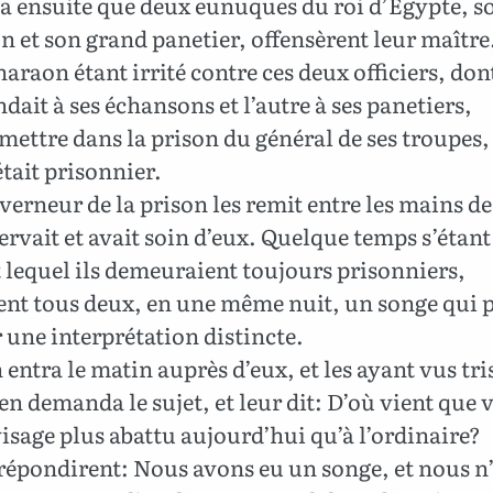
va ensuite que deux eunuques du roi d’Egypte, s
 et son grand panetier, offensèrent leur maître
haraon étant irrité contre ces deux officiers, don
it à ses échansons et l’autre à ses panetiers,
 mettre dans la prison du général de ses troupes,
tait prisonnier.
erneur de la prison les remit entre les mains d
servait et avait soin d’eux. Quelque temps s’étant
lequel ils demeuraient toujours prisonniers,
ent tous deux, en une même nuit, un songe qui 
 une interprétation distincte.
entra le matin auprès d’eux, et les ayant vus tri
 en demanda le sujet, et leur dit: D’où vient que 
visage plus abattu aujourd’hui qu’à l’ordinaire?
 répondirent: Nous avons eu un songe, et nous n