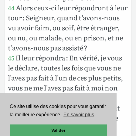
Alors ceux-ci leur répondront à leur
44
tour : Seigneur, quand t’avons-nous
vu avoir faim, ou soif, être étranger,
ou nu, ou malade, ou en prison, et ne
t’avons-nous pas assisté ?
Il leur répondra : En vérité, je vous
45
le déclare, toutes les fois que vous ne
l’avez pas fait à l’un de ces plus petits,
vous ne me l’avez pas fait à moi non
plus.
Et ceux-ci s’en iront au châtiment
46
Ce site utilise des cookies pour vous garantir
la meilleure expérience.
En savoir plus
éternel, mais les justes iront à la vie
éternelle.
Valider