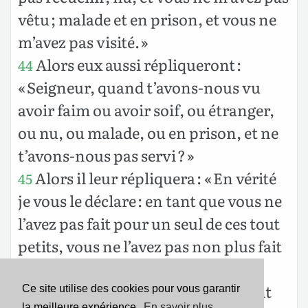
vêtu ; malade et en prison, et vous ne
m’avez pas visité. »
Alors eux aussi répliqueront :
44
« Seigneur, quand t’avons-nous vu
avoir faim ou avoir soif, ou étranger,
ou nu, ou malade, ou en prison, et ne
t’avons-nous pas servi ? »
Alors il leur répliquera : « En vérité
45
je vous le déclare : en tant que vous ne
l’avez pas fait pour un seul de ces tout
petits, vous ne l’avez pas non plus fait
pour moi. »
Et ceux-ci s’en iront au châtiment
46
Ce site utilise des cookies pour vous garantir
la meilleure expérience.
En savoir plus