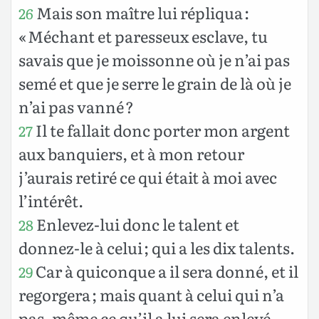
Mais son maître lui répliqua :
26
« Méchant et paresseux esclave, tu
savais que je moissonne où je n’ai pas
semé et que je serre le grain de là où je
n’ai pas vanné ?
Il te fallait donc porter mon argent
27
aux banquiers, et à mon retour
j’aurais retiré ce qui était à moi avec
l’intérêt.
Enlevez-lui donc le talent et
28
donnez-le à celui ; qui a les dix talents.
Car à quiconque a il sera donné, et il
29
regorgera ; mais quant à celui qui n’a
pas, même ce qu’il a lui sera enlevé.