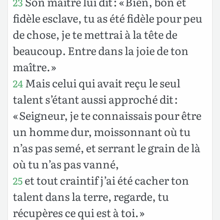
Son maître lui dit : « Bien, bon et
23
fidèle esclave, tu as été fidèle pour peu
de chose, je te mettrai à la tête de
beaucoup. Entre dans la joie de ton
maître. »
Mais celui qui avait reçu le seul
24
talent s’étant aussi approché dit :
« Seigneur, je te connaissais pour être
un homme dur, moissonnant où tu
n’as pas semé, et serrant le grain de là
où tu n’as pas vanné,
et tout craintif j’ai été cacher ton
25
talent dans la terre, regarde, tu
récupères ce qui est à toi. »