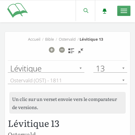
Men
Accueil
/
Bible
/
Ostervald
/
Lévitique 13
Lévitique
13
Ostervald (OST) - 1811
Un clic sur un verset envoie vers le comparateur
de versions.
Lévitique 13
Ostervald