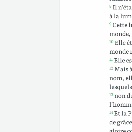
Il n’ét
8
à la lum
Cette l
9
monde, 
Elle ét
10
monde n
Elle es
11
Mais à
12
nom, ell
lesquels
non du 
13
l’homme
Et la P
14
de grâce
gloire c