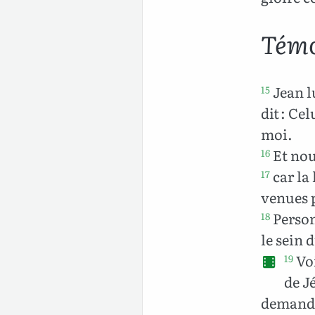
Témo
Jean lu
15
dit : Ce
moi.
Et nous
16
car la 
17
venues 
Person
18
le sein d
Voi
19
de J
demander