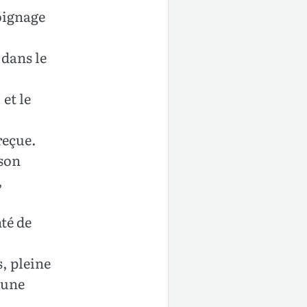
moignage
 dans le
 et le
 reçue.
 son
,
nté de
s, pleine
 une