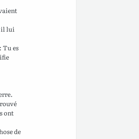
vaient
il lui
: Tu es
ifie
erre.
trouvé
s ont
chose de