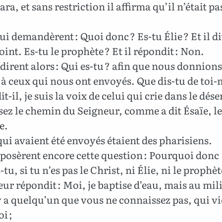
ara, et sans restriction il affirma qu’il n’était pa
lui demandèrent : Quoi donc ? Es-tu Élie ? Et il dit
point. Es-tu le prophète ? Et il répondit : Non.
i dirent alors : Qui es-tu ? afin que nous donnion
à ceux qui nous ont envoyés. Que dis-tu de toi
t-il, je suis la voix de celui qui crie dans le déser
ez le chemin du Seigneur, comme a dit Ésaïe, le
e.
ui avaient été envoyés étaient des pharisiens.
i posèrent encore cette question : Pourquoi donc
tu, si tu n’es pas le Christ, ni Élie, ni le prophèt
eur répondit : Moi, je baptise d’eau, mais au mil
y a quelqu’un que vous ne connaissez pas, qui vi
i ;