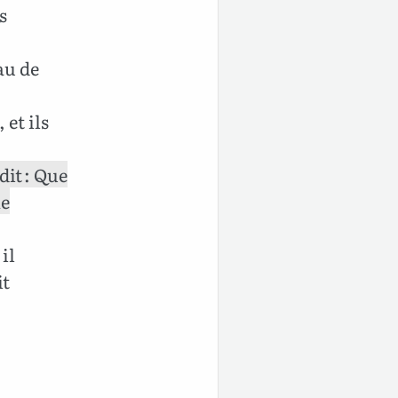
s
au de
 et ils
dit : Que
ie
 il
it