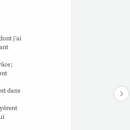
dont j’ai
vant
âce ;
ont
est dans
oyèrent
ui