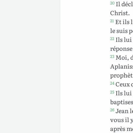
Il décl
20
Christ.
Et ils 
21
le suis 
Ils lu
22
réponse 
Moi, di
23
Aplaniss
prophèt
Ceux q
24
Ils lu
25
baptises-
Jean l
26
vous il 
après mo