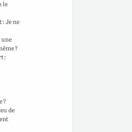
s le
 : Je ne
s une
-même ?
t :
e ?
ieu de
ent