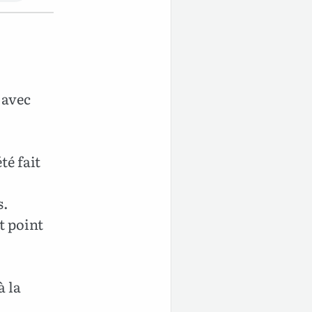
 avec
té fait
s.
t point
.
à la