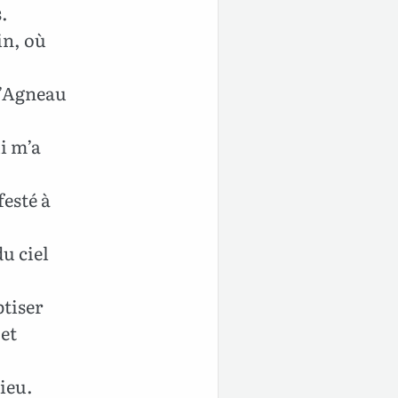
s.
in, où
 l’Agneau
i m’a
festé à
du ciel
ptiser
 et
Dieu.