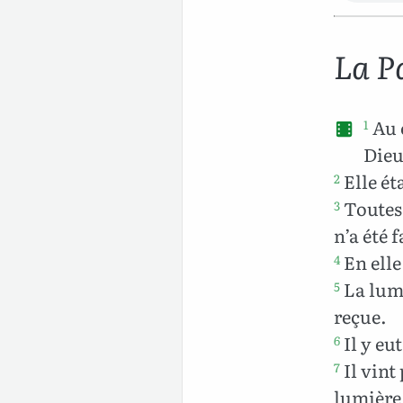
La Pa
Au c
1
Dieu,
Elle é
2
Toutes c
3
n’a été f
En elle
4
La lumi
5
reçue.
Il y eu
6
Il vint
7
lumière,