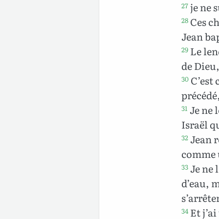
je ne s
27
Ces ch
28
Jean bap
Le lend
29
de Dieu,
C’est 
30
précédé,
Je ne l
31
Israël q
Jean r
32
comme un
Je ne 
33
d’eau, m
s’arrête
Et j’ai
34