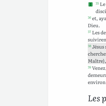
Le 
35
disci
et, aya
36
Dieu.
Les de
37
suiviren
Jésus s
38
cherchez
Maître)
Venez, 
39
demeurai
environ
Les p