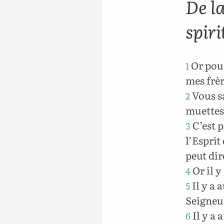
De la
spiri
Or pour
1
mes frèr
Vous sa
2
muettes
C’est 
3
l’Esprit
peut dir
Or il y
4
Il y a 
5
Seigneu
Il y a 
6