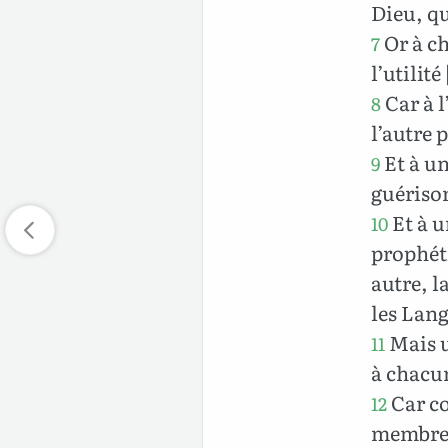
Dieu, qu
Or à ch
7
l’utilit
Car à l
8
l’autre 
Et à un
9
guérison
Et à u
10
prophéti
autre, l
les Lan
Mais u
11
à chacun
Car co
12
membres,