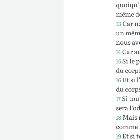
quoiqu’i
même de
Car no
13
un même 
nous avo
Car au
14
Si le p
15
du corps
Et si l
16
du corps
Si tout
17
sera l’o
Mais 
18
comme i
Et si 
19