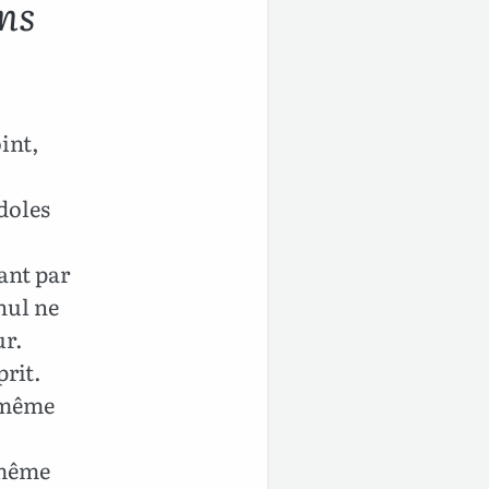
ons
int,
doles
ant par
 nul ne
ur.
prit.
n même
n même