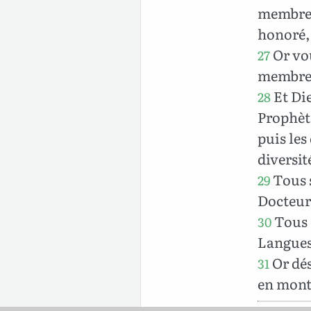
membres 
honoré,
Or vou
27
membre
Et Die
28
Prophète
puis les
diversit
Tous s
29
Docteurs
Tous o
30
Langues 
Or dés
31
en mont