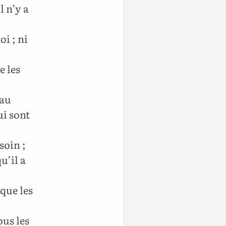
l n’y a
oi ; ni
e les
 au
ui sont
soin ;
u’il a
 que les
ous les