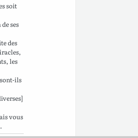
s soit
 de ses
ite des
iracles,
ts, les
sont-ils
diverses]
vais vous
.