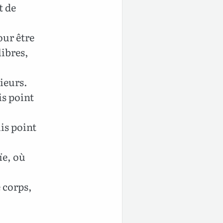
t de
our être
libres,
ieurs.
is point
uis point
uïe, où
 corps,