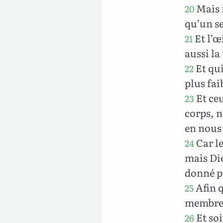
Mais m
20
qu’un se
Et l’œi
21
aussi la
Et qui
22
plus fai
Et ce
23
corps, n
en nous 
Car le
24
mais Die
donné p
Afin q
25
membres 
Et soi
26