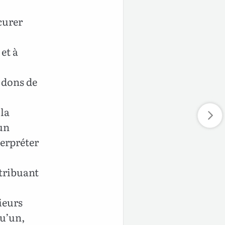
curer
 et à
s dons de
 la
 un
terpréter
stribuant
ieurs
qu’un,