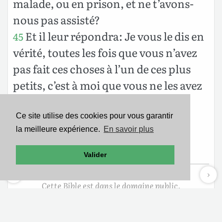
malade, ou en prison, et ne t’avons-
nous pas assisté?
Et il leur répondra: Je vous le dis en
45
vérité, toutes les fois que vous n’avez
pas fait ces choses à l’un de ces plus
petits, c’est à moi que vous ne les avez
pas faites.
Et ceux-ci iront au châtiment
46
Ce site utilise des cookies pour vous garantir
la meilleure expérience.
En savoir plus
éternel, mais les justes à la vie
éternelle.
Valider
Cette Bible est dans le domaine public.