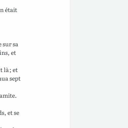
n était
e sur sa
ins, et
 là ; et
rnua sept
namite.
ds, et se