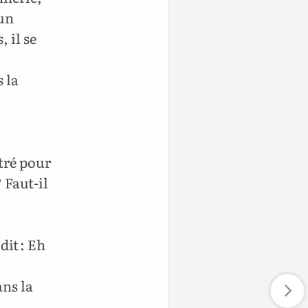
 un
 il se
s la
ntré pour
 Faut-il
dit : Eh
ans la