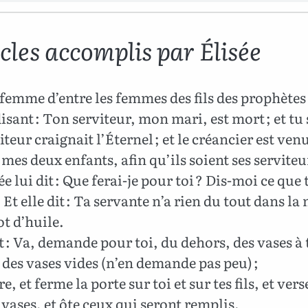
cles accomplis par Élisée
femme d’entre les femmes des fils des prophètes 
disant : Ton serviteur, mon mari, est mort ; et tu
iteur craignait l’Éternel ; et le créancier est ven
mes deux enfants, afin qu’ils soient ses serviteu
ée lui dit : Que ferai-je pour toi ? Dis-moi ce que t
Et elle dit : Ta servante n’a rien du tout dans la
t d’huile.
it : Va, demande pour toi, du dehors, des vases à 
 des vases vides (n’en demande pas peu) ;
re, et ferme la porte sur toi et sur tes fils, et ver
 vases, et ôte ceux qui seront remplis.