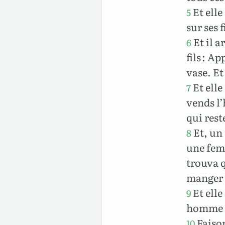
Et elle 
5
sur ses f
Et il a
6
fils : Ap
vase. Et
Et elle
7
vends l’h
qui rest
Et, un 
8
une femm
trouva q
manger 
Et elle
9
homme d
Faison
10