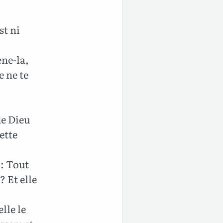
st ni
ène-la,
e ne te
de Dieu
ette
 : Tout
? Et elle
lle le