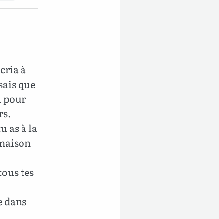
cria à
 sais que
u pour
rs.
u as à la
 maison
tous tes
se dans