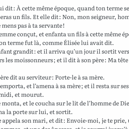
lui dit : À cette même époque, quand ton terme se
ras un fils. Et elle dit : Non, mon seigneur, h
 mens pas à ta servante !
femme conçut, et enfanta un fils à cette même é
n terme fut là, comme Élisée lui avait dit.
fant grandit : et il arriva qu’un jour il sortit ver
rs les moissonneurs ; et il dit à son père : Ma tête
ère dit au serviteur : Porte-le à sa mère.
l’emporta, et l’amena à sa mère ; et il resta sur s
midi, et mourut.
e monta, et le coucha sur le lit de l’homme de Die
a la porte sur lui, et sortit.
e appela son mari, et dit : Envoie-moi, je te prie,
ommes, et une des ânesses, et je courrai jusqu’à