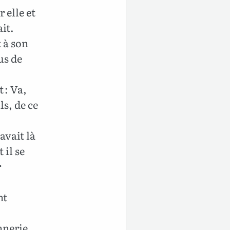
r elle et
ait.
t à son
lus de
t : Va,
ls, de ce
avait là
 il se
r
nt
nnerie,