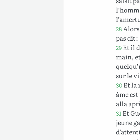
saisit p
l’homme 
l’amertu
Alors 
28
pas dit 
Et il 
29
main, et
quelqu’u
sur le v
Et la 
30
âme est v
alla aprè
Et Gué
31
jeune ga
d’attent