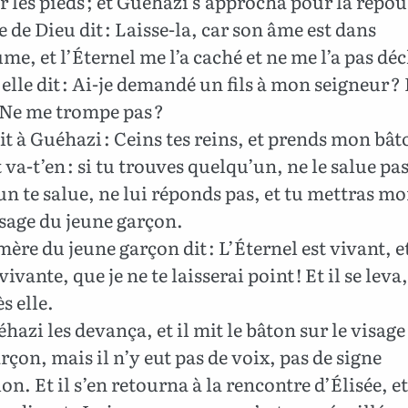
ar les pieds ; et Guéhazi s’approcha pour la repous
de Dieu dit : Laisse-la, car son âme est dans
me, et l’Éternel me l’a caché et ne me l’a pas déc
elle dit : Ai-je demandé un fils à mon seigneur ? 
: Ne me trompe pas ?
dit à Guéhazi : Ceins tes reins, et prends mon bât
 va-t’en : si tu trouves quelqu’un, ne le salue pas,
n te salue, ne lui réponds pas, et tu mettras m
isage du jeune garçon.
mère du jeune garçon dit : L’Éternel est vivant, e
ivante, que je ne te laisserai point ! Et il se leva,
s elle.
hazi les devança, et il mit le bâton sur le visage
rçon, mais il n’y eut pas de voix, pas de signe
ion. Et il s’en retourna à la rencontre d’Élisée, et