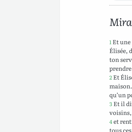
Mira
Et une 
1
Élisée, 
ton serv
prendre 
Et Élis
2
maison. 
qu’un po
Et il d
3
voisins,
et rent
4
tous ces