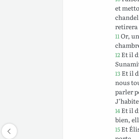
et metto
chandeli
retirera 
Or, un 
11
chambre
Et il 
12
Sunamite
Et il d
13
nous tou
parler p
J’habit
Et il d
14
bien, ell
Et Élis
15
porte.