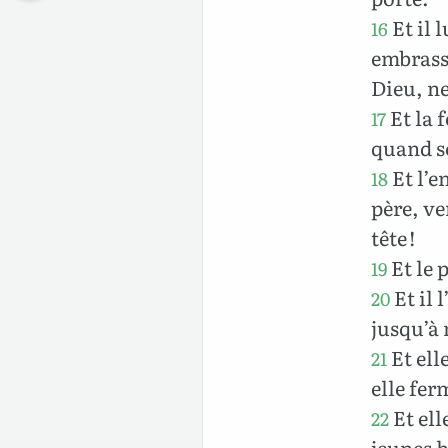
Et il 
16
embrasse
Dieu, ne
Et la 
17
quand so
Et l’en
18
père, ve
tête !
Et le p
19
Et il 
20
jusqu’à 
Et ell
21
elle ferm
Et ell
22
jeunes h