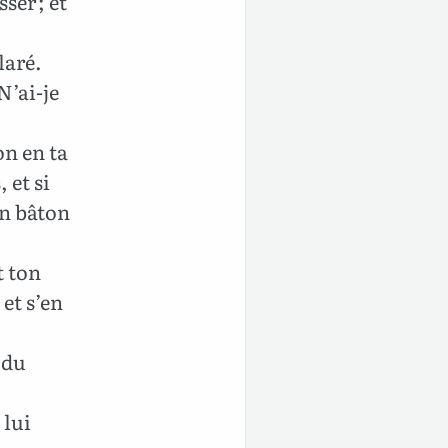
ser ; et
laré.
N’ai-je
on en ta
 et si
on bâton
t ton
 et s’en
 du
 lui