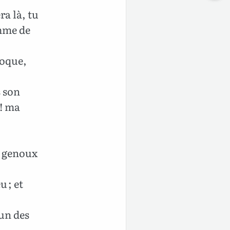
ra là, tu
omme de
poque,
s son
 ! ma
es genoux
u ; et
 un des