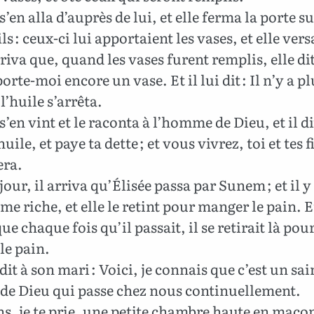
s’en alla d’auprès de lui, et elle ferma la porte su
ils : ceux-ci lui apportaient les vases, et elle vers
rriva que, quand les vases furent remplis, elle di
porte-moi encore un vase. Et il lui dit : Il n’y a p
 l’huile s’arrêta.
 s’en vint et le raconta à l’homme de Dieu, et il di
uile, et paye ta dette ; et vous vivrez, toi et tes fi
era.
jour, il arriva qu’Élisée passa par Sunem ; et il y 
e riche, et elle le retint pour manger le pain. Et
ue chaque fois qu’il passait, il se retirait là pou
le pain.
 dit à son mari : Voici, je connais que c’est un sai
e Dieu qui passe chez nous continuellement.
s, je te prie, une petite chambre haute en maço