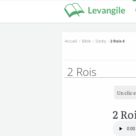
Accueil
/
Bible
/
Darby
/
2 Rois 4
2 Rois
Un clic 
2 Ro