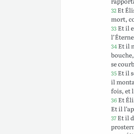
rapporta
Et Éli
32
mort, co
Et il 
33
l’Éterne
Et il 
34
bouche, 
se courb
Et il s
35
il monta
fois, et
Et Éli
36
Et il l’a
Et il d
37
prosterna