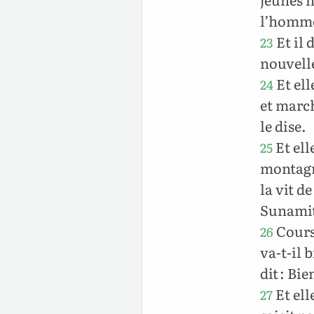
l’homme 
Et il 
23
nouvelle
Et ell
24
et march
le dise.
Et ell
25
montagn
la vit d
Sunamit
Cours 
26
va-t-il 
dit : Bie
Et ell
27