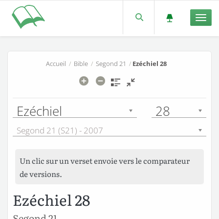
Men
Accueil
/
Bible
/
Segond 21
/
Ezéchiel 28
Ezéchiel
28
Segond 21 (S21) - 2007
Un clic sur un verset envoie vers le comparateur
de versions.
Ezéchiel 28
Segond 21