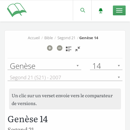
Men
Accueil
/
Bible
/
Segond 21
/
Genèse 14
Genèse
14
Segond 21 (S21) - 2007
Un clic sur un verset envoie vers le comparateur
de versions.
Genèse 14
Segond 21