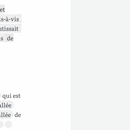
et
is-à-vis
tissait
ls
de
qui est
allée
llée
de