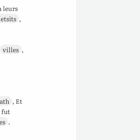
n leurs
etsits
,
villes
,
ath
, Et
 fut
es
.