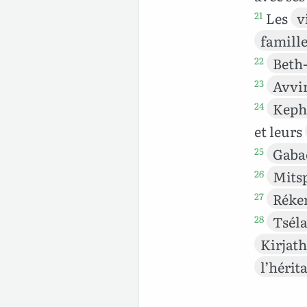
Les
v
21
famill
Beth
22
Avv
23
Keph
24
et leurs
Gaba
25
Mits
26
Rék
27
Tsél
28
Kirjath
l’hérit