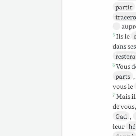
partir
tracer
auprè
Ils le
5
dans se
restera
Vous d
6
parts
,
vous le
Mais il
7
de vous,
Gad
,
leur
hé
donné