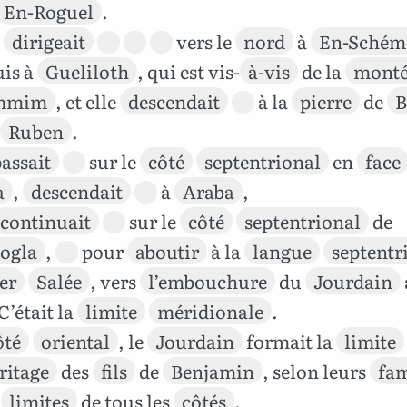
En-Roguel
.
e
dirigeait
vers le
nord
à
En-Schém
is à
Gueliloth
, qui est vis-
à-vis
de la
mont
mmim
, et elle
descendait
à la
pierre
de
B
Ruben
.
assait
sur le
côté
septentrional
en
face
a
,
descendait
à
Araba
,
continuait
sur le
côté
septentrional
de
ogla
,
pour
aboutir
à la
langue
septentr
er
Salée
, vers
l’embouchure
du
Jourdain
 C’était la
limite
méridionale
.
ôté
oriental
, le
Jourdain
formait la
limite
ritage
des
fils
de
Benjamin
, selon leurs
fam
s
limites
de tous les
côtés
.