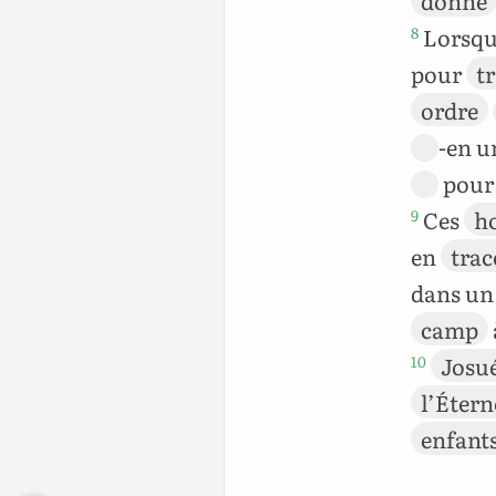
Lorsqu
8
pour
t
ordre
-en u
pour
Ces
h
9
en
trac
dans u
camp
Josu
10
l’Étern
enfant