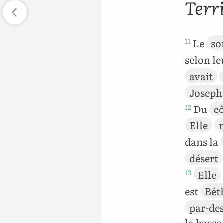
Terr
Le
so
11
selon l
avait
Joseph
Du
c
12
Elle
dans la
désert
Elle
13
est
Bét
par-de
la basse