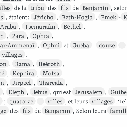
illes
de la
tribu
des
fils
de
Benjamin
, selo
es
, étaient :
Jéricho
,
Beth-Hogla
,
Emek
-
K
-Araba
,
Tsemaraïm
,
Béthel
,
im
,
Para
,
Ophra
,
ar-Ammonaï
,
Ophni
et
Guéba
;
douze
villages
.
on
,
Rama
,
Beéroth
,
pé
,
Kephira
,
Motsa
,
em
,
Jirpeel
,
Thareala
,
a
,
Eleph
,
Jebus
, qui est
Jérusalem
,
Guibe
;
quatorze
villes
, et leurs
villages
. Tel
age
des
fils
de
Benjamin
, Selon leurs
famill