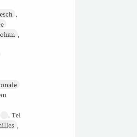
esch
,
ée
ohan
,
ionale
au
. Tel
illes
,