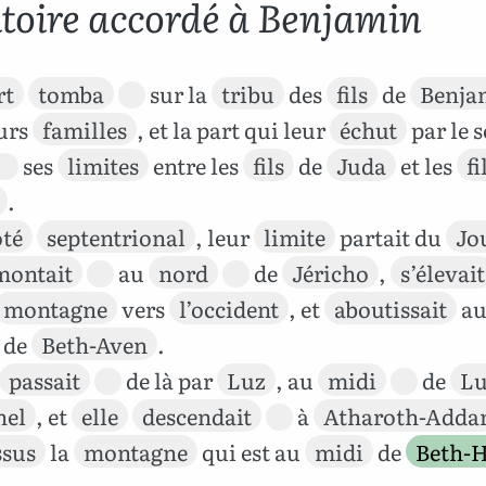
itoire accordé à Benjamin
rt
tomba
sur la
tribu
des
fils
de
Benja
eurs
familles
, et la part qui leur
échut
par le s
ses
limites
entre les
fils
de
Juda
et les
fi
.
ôté
septentrional
, leur
limite
partait du
Jo
montait
au
nord
de
Jéricho
,
s’élevait
montagne
vers
l’occident
, et
aboutissait
a
de
Beth-Aven
.
passait
de là par
Luz
, au
midi
de
Lu
hel
, et
elle
descendait
à
Atharoth-Adda
ssus
la
montagne
qui est au
midi
de
Beth-
.