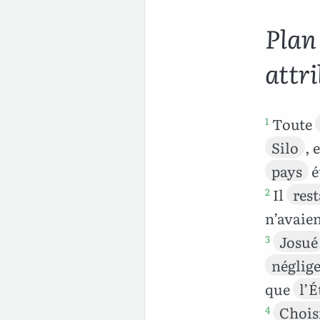
Plan 
attr
Toute
1
Silo
, 
pays
é
Il
rest
2
n’avaie
Josué
3
néglig
que
l’É
Chois
4