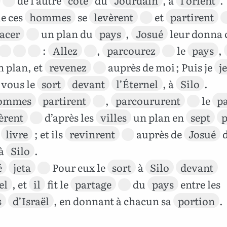
e ces
hommes
se
levèrent
et
partirent
racer
un plan du
pays
,
Josué
leur donna 
:
Allez
,
parcourez
le
pays
,
n plan, et
revenez
auprès de moi ; Puis je
j
 vous le
sort
devant
l’Éternel
, à
Silo
.
ommes
partirent
,
parcoururent
le
p
èrent
d’après les
villes
un plan en
sept
p
n
livre
; et ils
revinrent
auprès de
Josué
d
à
Silo
.
é
jeta
Pour eux le
sort
à
Silo
devant
el
, et
il
fit le
partage
du
pays
entre les
s
d’Israël
, en donnant à chacun sa
portion
.