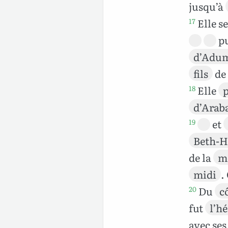
jusqu’à
Elle s
17
pu
d’Adu
fils
de
Elle
p
18
d’Arab
et
19
Beth-H
de la
m
midi
.
Du
c
20
fut
l’hé
avec se