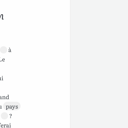
n
à
Le
i
uand
u
pays
?
 ferai