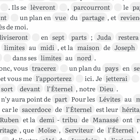
. Ils se
lèveront
,
parcourront
le
pa
ont
un plan en
vue
du
partage
, et
revien
s de moi.
diviseront
en
sept
parts
;
Juda
restera
s
limites
au
midi
, et la
maison
de
Joseph
dans ses
limites
au
nord
.
onc, vous
tracerez
un plan du
pays
en
se
 et vous me
l’apporterez
ici. Je
jetterai
sort
devant
l’Éternel
, notre
Dieu
.
 n’y aura point de
part
Pour les
Lévites
au
m
 car le
sacerdoce
de
l’Éternel
est leur
hérit
Ruben
et la
demi
-
tribu
de
Manassé
ont
r
ritage
, que
Moïse
,
Serviteur
de
l’Éternel
,
de l’autre
côté
du
Jourdain
, à
l’orient
.