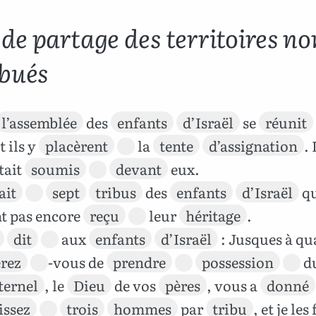
de partage des territoires no
ibués
l’assemblée
des
enfants
d’Israël
se
réunit
et ils y
placèrent
la
tente
d’assignation
. 
tait
soumis
devant
eux.
ait
sept
tribus
des
enfants
d’Israël
qu
nt pas encore
reçu
leur
héritage
.
dit
aux
enfants
d’Israël
: Jusques à q
erez
-vous de
prendre
possession
d
ternel
, le
Dieu
de vos
pères
, vous a
donné
issez
trois
hommes
par
tribu
, et je les