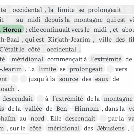
té
occidental
, la
limite
se
prolongeait
it
au
midi
depuis la
montagne
qui est
v
h-Horon
; elle continuait vers le
midi
, et
abou
th-Baal
, qui est
Kirjath-Jearim
,
ville
des
fi
 C’était le
côté
occidental
.
té
méridional
commençait à
l’extrémité
de
h-Jearim
. La
limite
se
prolongeait
vers
ent
jusqu’à la
source
des
eaux
de
hoach
.
descendait
à
l’extrémité
de la
montagne
is
de la
vallée
de
Ben
-
Hinnom
, dans la
v
phaïm
au
nord
. Elle
descendait
par la
va
m
, sur le
côté
méridional
des
Jébusiens
,