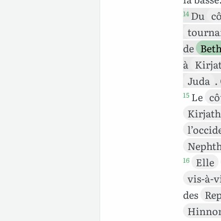
Du
cô
14
tourna
de
Bet
à
Kirja
Juda
.
Le
cô
15
Kirjat
l’occid
Nepht
Elle
16
vis-à-v
des
Re
Hinno