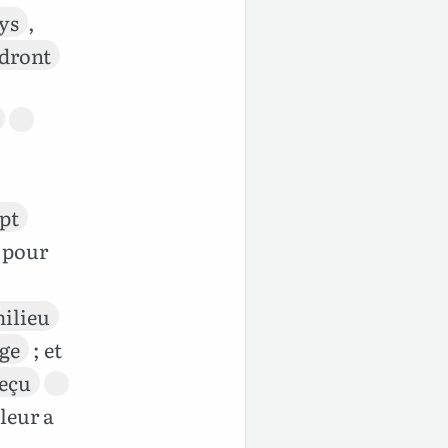
ys
,
dront
pt
pour
ilieu
age
; et
eçu
 leur a