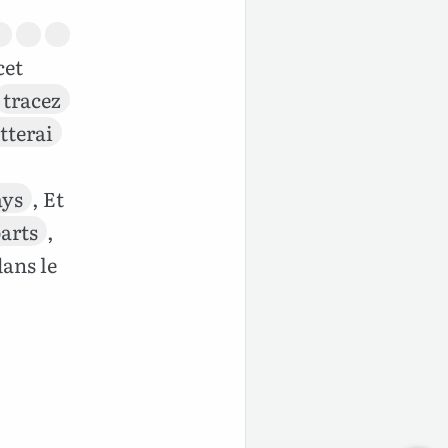
cet
tracez
etterai
ays
, Et
arts
,
ans le