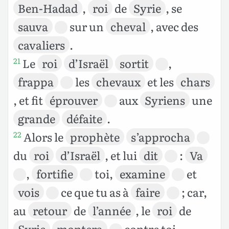
Ben-Hadad
,
roi
de
Syrie
, se
sauva
sur un
cheval
, avec des
cavaliers
.
Le
roi
d’Israël
sortit
,
21
frappa
les
chevaux
et les
chars
, et fit
éprouver
aux
Syriens
une
grande
défaite
.
Alors le
prophète
s’approcha
22
du
roi
d’Israël
, et lui
dit
:
Va
,
fortifie
toi,
examine
et
vois
ce que tu as à
faire
; car,
au
retour
de
l’année
, le
roi
de
Syrie
montera
contre toi.