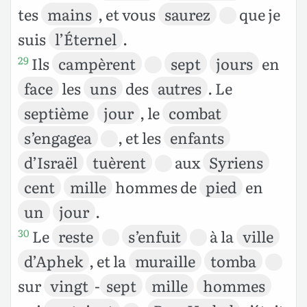
tes
mains
, et vous
saurez
que je
suis
l’Éternel
.
Ils
campèrent
sept
jours
en
29
face
les
uns
des
autres
. Le
septième
jour
, le
combat
s’engagea
, et les
enfants
d’Israël
tuèrent
aux
Syriens
cent
mille
hommes de
pied
en
un
jour
.
Le
reste
s’enfuit
à la
ville
30
d’Aphek
, et la
muraille
tomba
sur
vingt
-
sept
mille
hommes