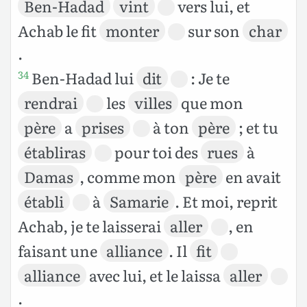
Ben-Hadad
vint
vers lui, et
Achab le fit
monter
sur son
char
.
Ben-Hadad lui
dit
: Je te
34
rendrai
les
villes
que mon
père
a
prises
à ton
père
; et tu
établiras
pour toi des
rues
à
Damas
, comme mon
père
en avait
établi
à
Samarie
. Et moi, reprit
Achab, je te laisserai
aller
, en
faisant une
alliance
. Il
fit
alliance
avec lui, et le laissa
aller
.