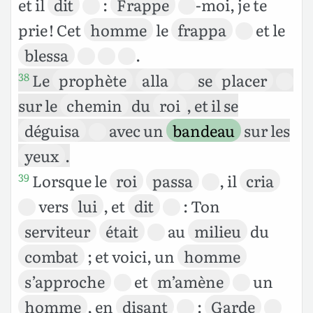
et il
dit
:
Frappe
-moi, je te
prie ! Cet
homme
le
frappa
et le
blessa
.
Le
prophète
alla
se
placer
38
sur le
chemin
du
roi
, et il se
déguisa
avec un
bandeau
sur les
yeux
.
Lorsque le
roi
passa
, il
cria
39
vers
lui
, et
dit
: Ton
serviteur
était
au
milieu
du
combat
; et voici, un
homme
s’approche
et
m’amène
un
homme
, en
disant
:
Garde