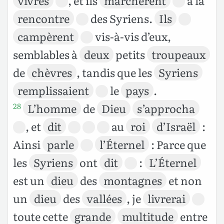
vivres
, et ils
marchèrent
à la
rencontre
des Syriens.
Ils
campèrent
vis-à-vis d’eux,
semblables à
deux
petits
troupeaux
de
chèvres
, tandis que les
Syriens
remplissaient
le
pays
.
L’homme
de
Dieu
s’approcha
28
, et
dit
au
roi
d’Israël
:
Ainsi
parle
l’Éternel
: Parce que
les
Syriens
ont
dit
:
L’Éternel
est un
dieu
des
montagnes
et non
un
dieu
des
vallées
, je
livrerai
toute cette
grande
multitude
entre