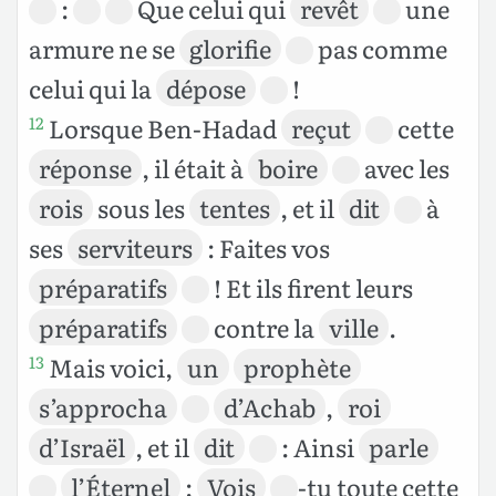
:
Que celui qui
revêt
une
armure ne se
glorifie
pas comme
celui qui la
dépose
!
Lorsque Ben-Hadad
reçut
cette
12
réponse
, il était à
boire
avec les
rois
sous les
tentes
, et il
dit
à
ses
serviteurs
: Faites vos
préparatifs
! Et ils firent leurs
préparatifs
contre la
ville
.
Mais voici,
un
prophète
13
s’approcha
d’Achab
,
roi
d’Israël
, et il
dit
: Ainsi
parle
l’Éternel
:
Vois
-tu toute cette