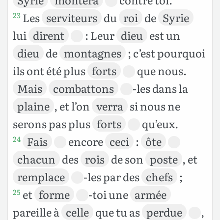
Les
serviteurs
du
roi
de
Syrie
23
lui
dirent
: Leur
dieu
est un
dieu
de
montagnes
; c’est pourquoi
ils ont été plus
forts
que nous.
Mais
combattons
-les dans la
plaine
, et l’on
verra
si nous ne
serons pas plus
forts
qu’eux.
Fais
encore
ceci
:
ôte
24
chacun
des
rois
de son
poste
, et
remplace
-les par des
chefs
;
et
forme
-toi une
armée
25
pareille à
celle
que tu as
perdue
,