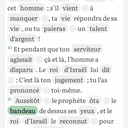
cet
homme
; s’il
vient
à
manquer
, ta
vie
répondra de sa
vie
, ou tu
paieras
un
talent
d’argent
!
Et pendant que ton
serviteur
40
agissait
çà et là, l’homme a
disparu
. Le
roi
d’Israël
lui
dit
: C’est là ton
jugement
; tu l’as
prononcé
toi-même.
Aussitôt
le prophète
ôta
le
41
bandeau
de dessus ses
yeux
, et le
roi
d’Israël
le
reconnut
pour