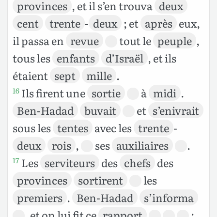
provinces
, et il s’en trouva
deux
cent
trente
-
deux
; et
après
eux,
il passa en
revue
tout le
peuple
,
tous les
enfants
d’Israël
, et ils
étaient
sept
mille
.
Ils firent une
sortie
à
midi
.
16
Ben-Hadad
buvait
et
s’enivrait
sous les
tentes
avec les
trente
-
deux
rois
,
ses
auxiliaires
.
Les
serviteurs
des
chefs
des
17
provinces
sortirent
les
premiers
.
Ben-Hadad
s’informa
, et on lui fit ce
rapport
: