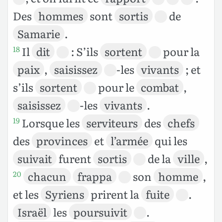
Des
hommes
sont
sortis
de
Samarie
.
Il
dit
: S’ils
sortent
pour la
18
paix
,
saisissez
-les
vivants
; et
s’ils
sortent
pour le
combat
,
saisissez
-les
vivants
.
Lorsque les
serviteurs
des
chefs
19
des
provinces
et
l’armée
qui les
suivait
furent
sortis
de la
ville
,
chacun
frappa
son
homme
,
20
et les
Syriens
prirent la
fuite
.
Israël
les
poursuivit
.