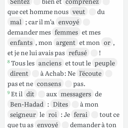
Sentez
bien et
comprenez
que cet homme nous
veut
du
mal
; car il m’a
envoyé
demander mes
femmes
et mes
enfants
, mon
argent
et mon
or
,
et je ne lui avais pas
refusé
!
Tous les
anciens
et tout le
peuple
8
dirent
à Achab : Ne
l’écoute
pas et ne
consens
pas.
Et il
dit
aux
messagers
de
9
Ben-Hadad
:
Dites
à mon
seigneur
le
roi
: Je
ferai
tout ce
que tu as
envoyé
demander à ton