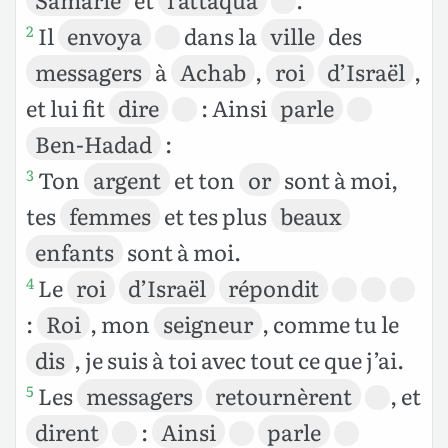
Il
envoya
dans la
ville
des
2
messagers
à
Achab
,
roi
d’Israël
,
et lui fit
dire
: Ainsi
parle
Ben-Hadad
:
Ton
argent
et ton
or
sont à moi,
3
tes
femmes
et tes plus
beaux
enfants
sont à moi.
Le
roi
d’Israël
répondit
4
:
Roi
, mon
seigneur
, comme tu le
dis
, je suis à toi avec tout ce que j’ai.
Les
messagers
retournèrent
, et
5
dirent
:
Ainsi
parle