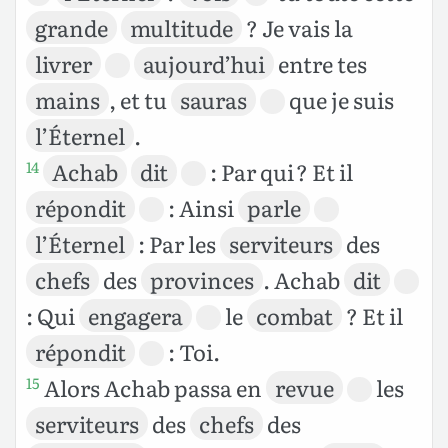
grande
multitude
? Je vais la
livrer
aujourd’hui
entre tes
mains
, et tu
sauras
que je suis
l’Éternel
.
Achab
dit
: Par qui ? Et il
14
répondit
: Ainsi
parle
l’Éternel
: Par les
serviteurs
des
chefs
des
provinces
. Achab
dit
: Qui
engagera
le
combat
? Et il
répondit
: Toi.
Alors Achab passa en
revue
les
15
serviteurs
des
chefs
des