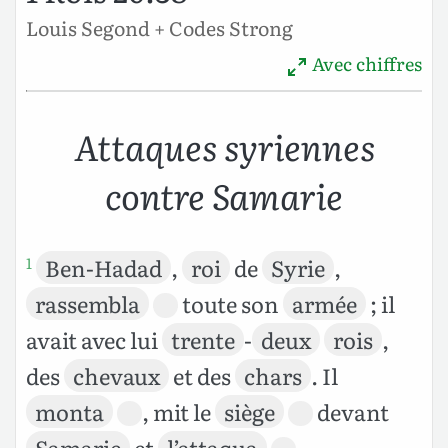
Louis Segond + Codes Strong
Avec chiffres
Attaques syriennes
contre Samarie
Ben-Hadad
,
roi
de
Syrie
,
1
rassembla
toute son
armée
; il
avait avec lui
trente
-
deux
rois
,
des
chevaux
et des
chars
. Il
monta
, mit le
siège
devant
Samarie
et
l’attaqua
.