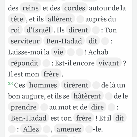
des
reins
et des
cordes
autour de la
tête
, et ils
allèrent
auprès du
roi
d’Israël
. Ils
dirent
: Ton
serviteur
Ben-Hadad
dit
:
Laisse-moi la
vie
! Achab
répondit
: Est-il encore
vivant
?
Il est mon
frère
.
Ces
hommes
tirèrent
de là un
33
bon augure, et ils se
hâtèrent
de le
prendre
au mot et de
dire
:
Ben-Hadad
est ton
frère
! Et il
dit
:
Allez
,
amenez
-le.