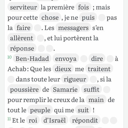
serviteur
la première
fois
; mais
pour cette
chose
, je ne
puis
pas
la
faire
. Les
messagers
s’en
allèrent
, et lui portèrent la
réponse
.
Ben-Hadad
envoya
dire
à
10
Achab : Que les
dieux
me
traitent
dans toute leur
rigueur
, si la
poussière
de
Samarie
suffit
pour remplir le creux de la
main
de
tout le
peuple
qui me
suit
!
Et le
roi
d’Israël
répondit
11