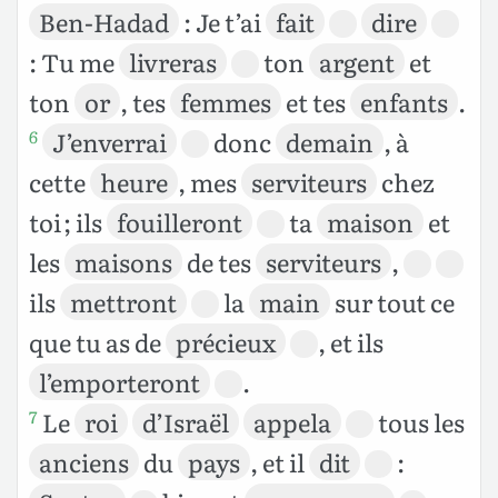
Ben-Hadad
: Je t’ai
fait
dire
: Tu me
livreras
ton
argent
et
ton
or
, tes
femmes
et tes
enfants
.
J’enverrai
donc
demain
, à
6
cette
heure
, mes
serviteurs
chez
toi ; ils
fouilleront
ta
maison
et
les
maisons
de tes
serviteurs
,
ils
mettront
la
main
sur tout ce
que tu as de
précieux
, et ils
l’emporteront
.
Le
roi
d’Israël
appela
tous les
7
anciens
du
pays
, et il
dit
: