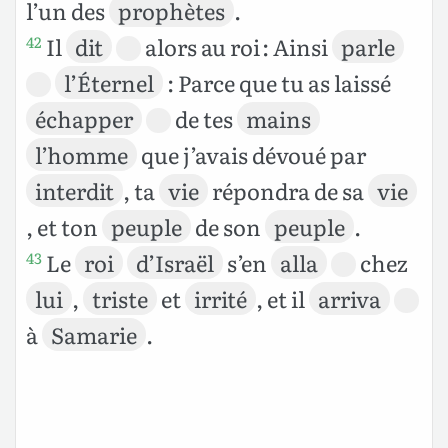
l’un des
prophètes
.
Il
dit
alors au roi : Ainsi
parle
42
l’Éternel
: Parce que tu as laissé
échapper
de tes
mains
l’homme
que j’avais dévoué par
interdit
, ta
vie
répondra de sa
vie
, et ton
peuple
de son
peuple
.
Le
roi
d’Israël
s’en
alla
chez
43
lui
,
triste
et
irrité
, et il
arriva
à
Samarie
.