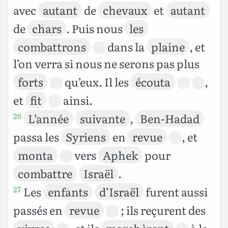
avec
autant
de
chevaux
et
autant
de
chars
. Puis nous
les
combattrons
dans la
plaine
, et
l’on verra si nous ne serons pas plus
forts
qu’eux. Il les
écouta
,
et
fit
ainsi.
L’année
suivante
,
Ben-Hadad
26
passa les
Syriens
en
revue
, et
monta
vers
Aphek
pour
combattre
Israël
.
Les
enfants
d’Israël
furent aussi
27
passés en
revue
; ils reçurent des