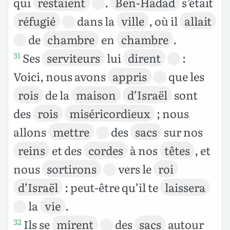
qui
restaient
.
Ben-Hadad
s’était
réfugié
dans la
ville
, où il
allait
de
chambre
en
chambre
.
Ses
serviteurs
lui
dirent
:
31
Voici, nous avons
appris
que les
rois
de la
maison
d’Israël
sont
des
rois
miséricordieux
; nous
allons
mettre
des
sacs
sur nos
reins
et des
cordes
à nos
têtes
, et
nous
sortirons
vers le
roi
d’Israël
: peut-être qu’il te
laissera
la
vie
.
Ils se
mirent
des
sacs
autour
32