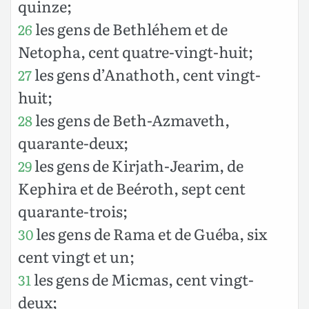
quinze;
les gens de Bethléhem et de
26
Netopha, cent quatre-vingt-huit;
les gens d’Anathoth, cent vingt-
27
huit;
les gens de Beth-Azmaveth,
28
quarante-deux;
les gens de Kirjath-Jearim, de
29
Kephira et de Beéroth, sept cent
quarante-trois;
les gens de Rama et de Guéba, six
30
cent vingt et un;
les gens de Micmas, cent vingt-
31
deux;