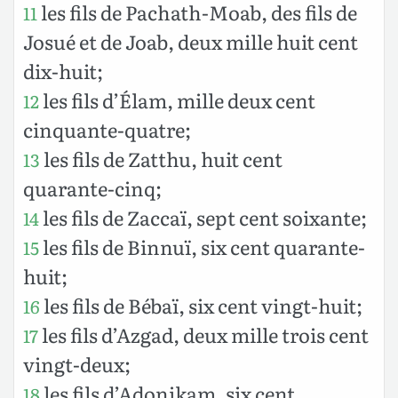
les fils de Pachath-Moab, des fils de
11
Josué et de Joab, deux mille huit cent
dix-huit;
les fils d’Élam, mille deux cent
12
cinquante-quatre;
les fils de Zatthu, huit cent
13
quarante-cinq;
les fils de Zaccaï, sept cent soixante;
14
les fils de Binnuï, six cent quarante-
15
huit;
les fils de Bébaï, six cent vingt-huit;
16
les fils d’Azgad, deux mille trois cent
17
vingt-deux;
les fils d’Adonikam, six cent
18