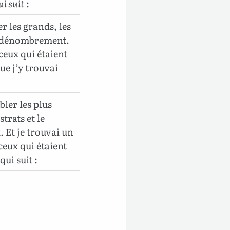
ui suit
:
 les grands, les
le dénombrement.
ceux qui étaient
e j’y trouvai
ler les plus
trats et le
 Et je trouvai un
eux qui étaient
qui suit :