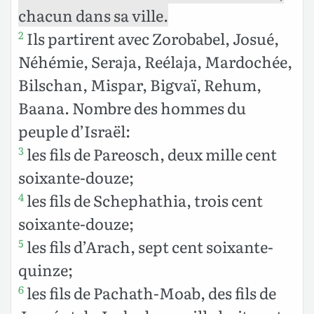
chacun dans sa ville.
Ils partirent avec Zorobabel, Josué,
2
Néhémie, Seraja, Reélaja, Mardochée,
Bilschan, Mispar, Bigvaï, Rehum,
Baana. Nombre des hommes du
peuple d’Israël:
les fils de Pareosch, deux mille cent
3
soixante-douze;
les fils de Schephathia, trois cent
4
soixante-douze;
les fils d’Arach, sept cent soixante-
5
quinze;
les fils de Pachath-Moab, des fils de
6