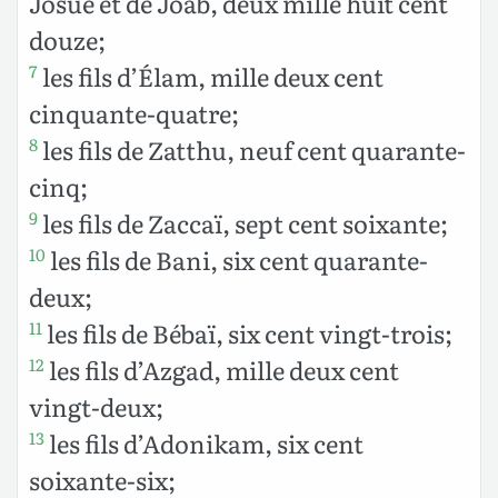
Josué et de Joab, deux mille huit cent
douze;
les fils d’Élam, mille deux cent
7
cinquante-quatre;
les fils de Zatthu, neuf cent quarante-
8
cinq;
les fils de Zaccaï, sept cent soixante;
9
les fils de Bani, six cent quarante-
10
deux;
les fils de Bébaï, six cent vingt-trois;
11
les fils d’Azgad, mille deux cent
12
vingt-deux;
les fils d’Adonikam, six cent
13
soixante-six;