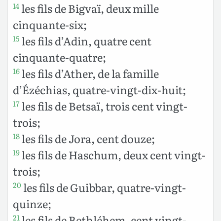
les fils de Bigvaï, deux mille
14
cinquante-six;
les fils d’Adin, quatre cent
15
cinquante-quatre;
les fils d’Ather, de la famille
16
d’Ézéchias, quatre-vingt-dix-huit;
les fils de Betsaï, trois cent vingt-
17
trois;
les fils de Jora, cent douze;
18
les fils de Haschum, deux cent vingt-
19
trois;
les fils de Guibbar, quatre-vingt-
20
quinze;
les fils de Bethléhem, cent vingt-
21