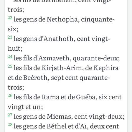
trois;
les gens de Nethopha, cinquante-
22
six;
les gens d’Anathoth, cent vingt-
23
huit;
les fils d’Azmaveth, quarante-deux;
24
les fils de Kirjath-Arim, de Kephira
25
et de Beéroth, sept cent quarante-
trois;
les fils de Rama et de Guéba, six cent
26
vingt et un;
les gens de Micmas, cent vingt-deux;
27
les gens de Béthel et d’Aï, deux cent
28