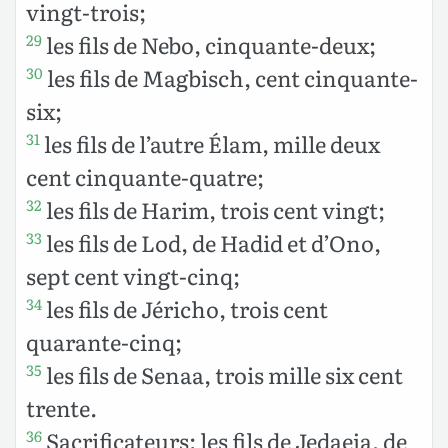
vingt-trois;
les fils de Nebo, cinquante-deux;
29
les fils de Magbisch, cent cinquante-
30
six;
les fils de l’autre Élam, mille deux
31
cent cinquante-quatre;
les fils de Harim, trois cent vingt;
32
les fils de Lod, de Hadid et d’Ono,
33
sept cent vingt-cinq;
les fils de Jéricho, trois cent
34
quarante-cinq;
les fils de Senaa, trois mille six cent
35
trente.
Sacrificateurs: les fils de Jedaeja, de
36