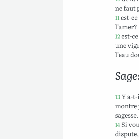
ne faut 
est-ce
11
l’amer?
est-ce
12
une vign
l’eau do
Sage
Y a-t-
13
montre p
sagesse.
Si vou
14
dispute,