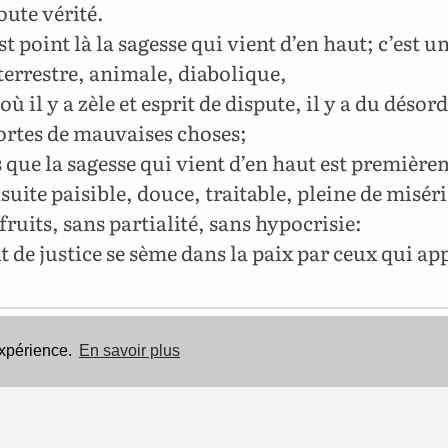
oute vérité.
st point là la sagesse qui vient d’en haut; c’est u
terrestre, animale, diabolique,
où il y a zèle et esprit de dispute, il y a du désord
ortes de mauvaises choses;
 que la sagesse qui vient d’en haut est premièr
suite paisible, douce, traitable, pleine de misér
fruits, sans partialité, sans hypocrisie:
it de justice se sème dans la paix par ceux qui ap
Cette Bible est dans le domaine public.
expérience.
En savoir plus
Mentions légales
-
Politique de confidentialité