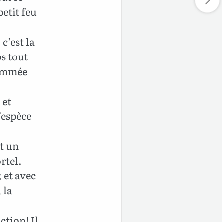
etit feu
c’est la
ps tout
lammée
 et
’espèce
t un
rtel.
 et avec
 la
ction! Il