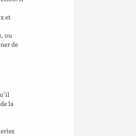
x et
s, ou
nner de
u’il
de la
leriez