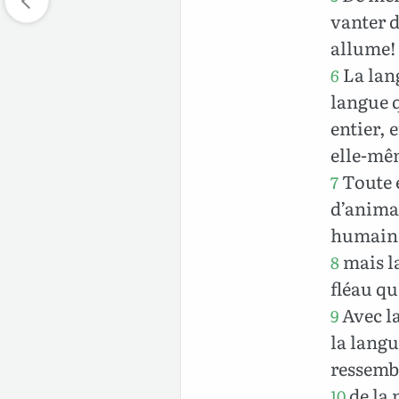
vanter d
allume!
La lang
6
langue q
entier, 
elle-mê
Toute e
7
d’anima
humain
mais l
8
fléau qu
Avec la
9
la langu
ressemb
de la 
10