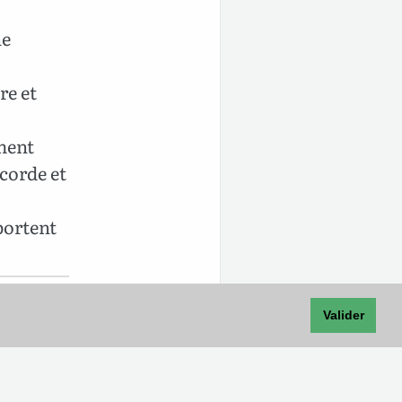
ne
re et
ement
icorde et
portent
Valider