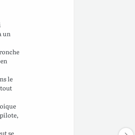
i
à un
bronche
 en
ns le
 tout
uoique
pilote,
ut se