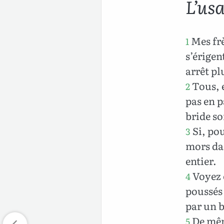
L’usa
Mes frè
1
s’érigen
arrêt pl
Tous, e
2
pas en p
bride so
Si, pou
3
mors da
entier.
Voyez e
4
poussés 
par un b
De même
5