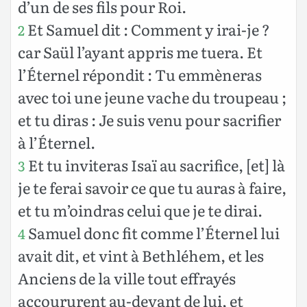
d’un de ses fils pour Roi.
Et Samuel dit : Comment y irai-je ?
2
car Saül l’ayant appris me tuera. Et
l’Éternel répondit : Tu emmèneras
avec toi une jeune vache du troupeau ;
et tu diras : Je suis venu pour sacrifier
à l’Éternel.
Et tu inviteras Isaï au sacrifice, [et] là
3
je te ferai savoir ce que tu auras à faire,
et tu m’oindras celui que je te dirai.
Samuel donc fit comme l’Éternel lui
4
avait dit, et vint à Bethléhem, et les
Anciens de la ville tout effrayés
accoururent au-devant de lui, et